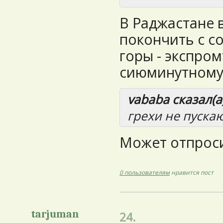
В Раджастане в
покончить с со
горы - экспро
сиюминутному
vababa сказал(а)
грехи не пускаю
Может отпроси
0 пользователям
нравится пост
tarjuman
24.