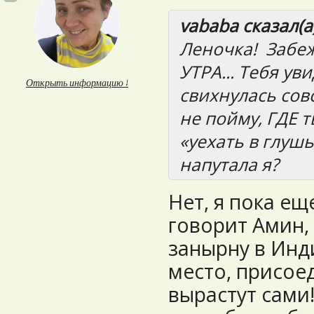
vababa сказал(а)
Леночка! Забеж
УТРА... Тебя ув
Открыть информацию ↓
свихнулась сов
не пойму, ГДЕ 
«уехать в глуш
напутала я?
Нет, я пока еще
говорит Амин,
занырну в Инд
место, присоед
вырастут сами