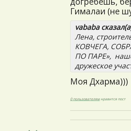
догребешь, бе
Гималаи (не ш
vababa сказал(а)
Лена, строител
КОВЧЕГА, СОБ
ПО ПАРЕ», наше
дружеское уча
Моя Дхарма)))
0 пользователям
нравится пост