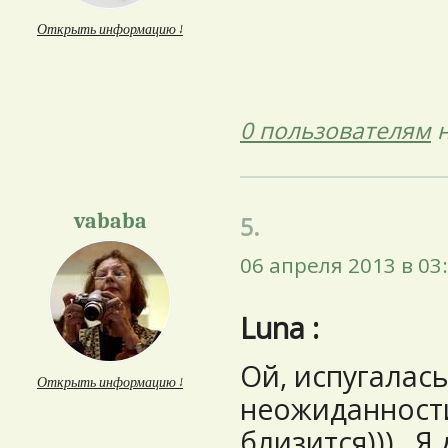
Открыть информацию ↓
0 пользователям
н
vababa
5.
06 апреля 2013 в 03
Luna :
Ой, испугалась
Открыть информацию ↓
неожиданности
близится)))...Я