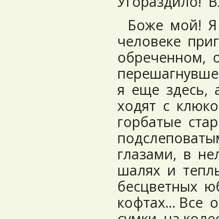
Угораздило! В
Боже мой! Я 
человеке при
обреченном, 
перешагнувше
я еще здесь, 
ходят с клюко
горбатые стар
подслеповаты
глазами, в не
шалях и тепл
бесцветных ю
кофтах… Все о
сумки на коле