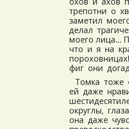
охов и ахов 
трепотни о х
заметил моег
делал трагиче
моего лица… П
что и я на к
пороховницах!
фиг они догад
Томка тоже 
ей даже нрави
шестидесятил
округлы, глаз
она даже чув