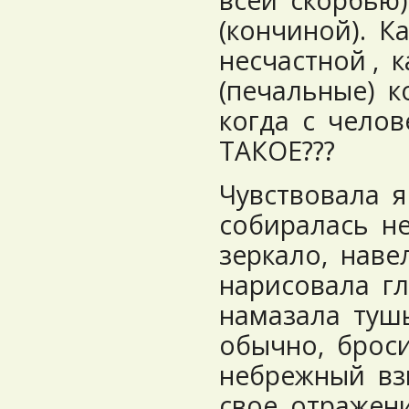
всей скорбью)
(кончиной). К
несчастной , 
(печальные) 
когда с чело
ТАКОЕ???
Чувствовала я
собиралась не
зеркало, наве
нарисовала гл
намазала туш
обычно, брос
небрежный вз
свое отражен