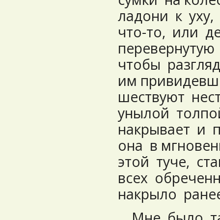
ладони к уху
что-то, или 
перевернутую 
чтобы разгля
им привидевш
шествуют нест
унылой толпой
накрывает и 
она в мгновен
этой туче, ст
всех обреченн
накрыло ране
Мне было та