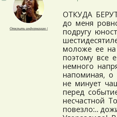
ОТКУДА БЕРУ
до меня ровно
Открыть информацию ↓
подругу юнос
шестидесятил
моложе ее на
поэтому все е
немного напр
напоминая, о
не минует чаш
перед событи
несчастной То
повезло:.. дож