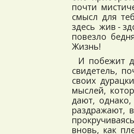
почти мистич
смысл для те
здесь жив - зд
повезло бедня
Жизнь!
И побежит д
свидетель, по
своих дурацк
мыслей, котор
дают, однако,
раздражают, 
прокручиваяс
вновь, как пл