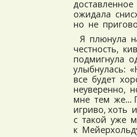
доставленное
ожидала снис
но не пригов
Я плюнула н
честность, ки
подмигнула о
улыбнулась: «
все будет хор
неуверенно, 
мне тем же… 
игриво, хоть 
с такой уже 
к Мейерхольд