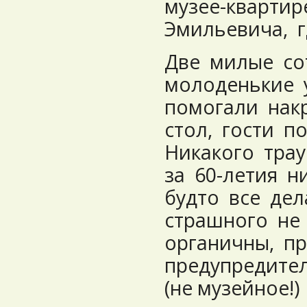
музее-кварти
Эмильевича, г
Две милые со
молоденькие 
помогали нак
стол, гости п
Никакого тра
за 60-летия н
будто все дел
страшного не
органичны, п
предупредител
(не музейное!)