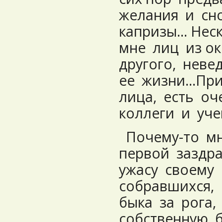
желания и сн
капризы… Нес
мне лиц из о
другого, нев
ее жизни…Пр
лица, есть о
коллеги и уч
Почему-то м
первой заздра
ужасу своему
собравшихся,
быка за рога,
собственную б