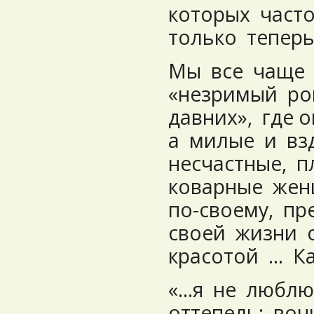
которых част
только тепер
Мы все чаще
«незримый ро
давних», где 
а милые и вз
несчастные, 
коварные жен
по-своему, п
своей жизни 
красотой … Ка
«…я не люблю
оттепель; вон