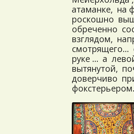
атаманке, на 
роскошно выш
обреченно со
взглядом, на
смотрящего… 
руке … а лево
вытянутой, п
доверчиво пр
фокстерьером