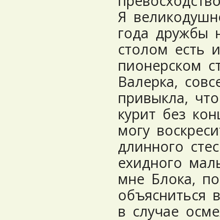
превосходство
Я великодушн
года дружбы 
столом есть 
пионерском с
Валерка, совс
привыкла, чт
курит без ко
могу воскреси
длинного стес
ехидного мал
мне Блока, п
объясниться 
в случае осме