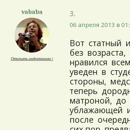
vababa
3.
06 апреля 2013 в 01
Вот статный 
без возраста,
Открыть информацию ↓
нравился все
уведен в студ
стороны, мед
теперь дород
матроной, до
ублажающей 
после очеред
сих пор пред