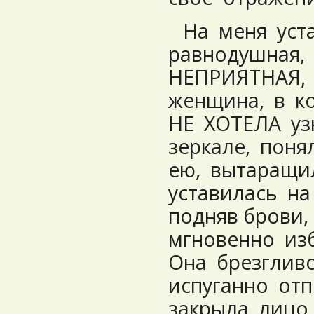
На меня уста
равнодушная,
НЕПРИЯТНАЯ, 
женщина, в к
НЕ ХОТЕЛА узн
зеркале, поня
ею, вытаращи
уставилась н
подняв брови,
мгновенно из
Она брезгливо
испуганно от
закрыла лицо