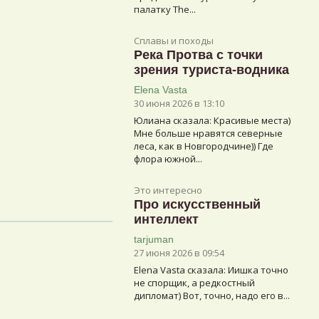
палатку The...
Сплавы и походы
Река Протва с точки
зрения туриста-водника
Elena Vasta
30 июня 2026 в 13:10
Юлиана сказалa: Красивые места)
Мне больше нравятся северные
леса, как в Новгородчине)) Где
флора южной...
Это интересно
Про искусственный
интеллект
tarjuman
27 июня 2026 в 09:54
Elena Vasta сказалa: Иишка точно
не спорщик, а редкостный
дипломат) Вот, точно, надо его в...