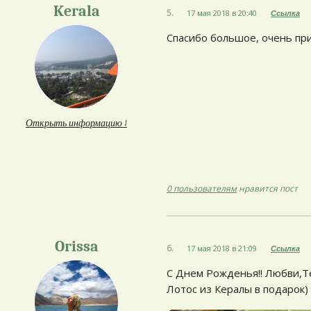
Kerala
5.
17 мая 2018 в 20:40
Ссылка
Спасибо большое, очень при
Открыть информацию ↓
0 пользователям
нравится пост
Orissa
6.
17 мая 2018 в 21:09
Ссылка
С Днем Рожденья!! Любви,Те
Лотос из Кералы в подарок)