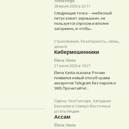
SvetaVolga
28 июля 2026 в 22:11
Следующая точка – «небесный
петух клюет зернышки», не
пользуется спросом и вполне
заслужено, и чтобы...
Страхование, безопасность, связь,
деньги
Кибермошенники
Elena Vasta
27 июля 2026 в 19:27
Elena Vasta сказалa: России
появился новый способ кражи
аккаунтов Telegram без пароля и
SMS Прочитайте!...
Одича, Чхаттисгарх, Западная
Бенгалия и Северо-Восточные
штаты Индии
Ассам
Elena Vasta