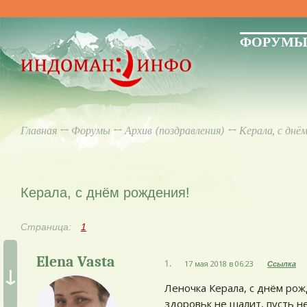
ФОРУМ
Главная
↔
Форумы
↔
Архив (поздравления)
↔ Керала, с днё
Керала, с днём рождения!
Страница:
1
Elena Vasta
1.
17 мая 2018 в 06:23
Ссылка
↓
Леночка Керала, с днём рожд
здоровьк не шалит, пусть н