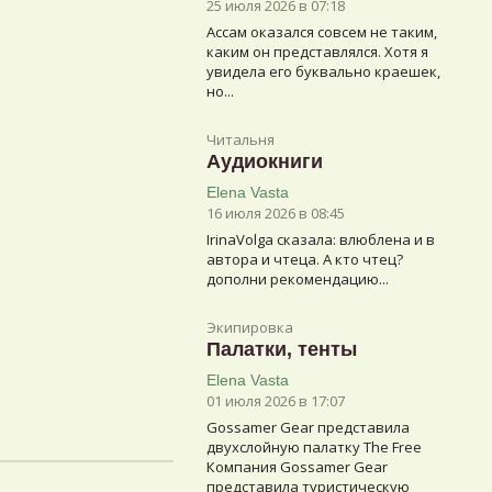
25 июля 2026 в 07:18
Ассам оказался совсем не таким,
каким он представлялся. Хотя я
увидела его буквально краешек,
но...
Читальня
Аудиокниги
Elena Vasta
16 июля 2026 в 08:45
IrinaVolga сказалa: влюблена и в
автора и чтеца. А кто чтец?
дополни рекомендацию...
Экипировка
Палатки, тенты
Elena Vasta
01 июля 2026 в 17:07
Gossamer Gear представила
двухслойную палатку The Free
Компания Gossamer Gear
представила туристическую