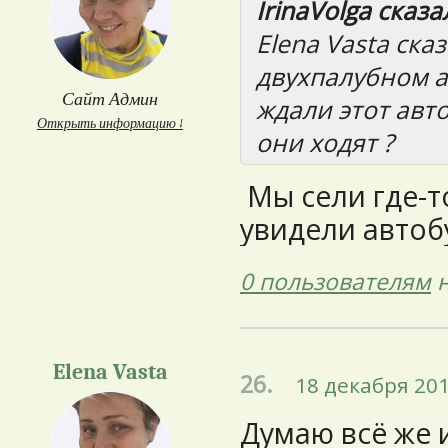
IrinaVolga сказал
Elena Vasta ска
двухпалубном а
Сайт Админ
ждали этот авто
Открыть информацию ↓
они ходят ?
Мы сели где-т
увидели автоб
0 пользователям
н
Elena Vasta
26.
18 декабря 201
Думаю всё же 