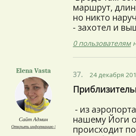
маршрут, длин
но никто нару
- захотел и вы
0 пользователям
н
Elena Vasta
37.
24 декабря 201
Приблизительн
- из аэропорта
нашему Йоги о
Сайт Админ
происходит по
Открыть информацию ↓