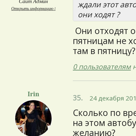
Сайт Админ
ждали этот авто
Открыть информацию ↓
они ходят ?
Они отходят о
пятницам не х
там в пятницу?
0 пользователям
н
Irin
35.
24 декабря 201
Сколько по вр
на этом автобу
желанию?