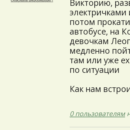
Викторию, раз
Открыть информацию ↓
электричками 
потом прокати
автобусе, на К
девочкам Леоп
медленно пойт
там или уже ех
по ситуации
Как нам встрои
0 пользователям
н