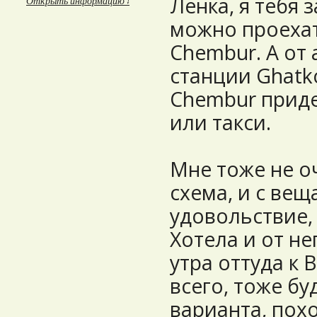
Ленка, я тебя 
Открыть информацию ↓
можно проехат
Chembur. А от 
станции Ghatko
Chembur приде
или такси.
Мне тоже не оч
схема, и с веща
удовольствие,
Хотела и от нег
утра оттуда к 
всего, тоже бу
варианта, похо