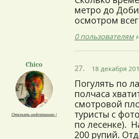
метро до Доби 
осмотром всего
0 пользователям
н
Chico
27.
18 декабря 201
Погулять по л
полчаса хватит
смотровой пло
туристы с фот
Открыть информацию ↓
по лесенке). Н
200 рупий. Отд