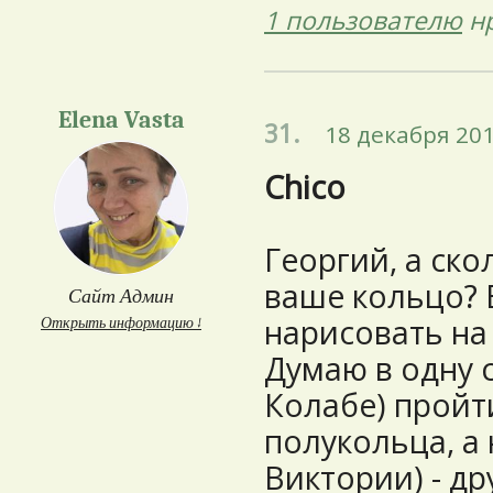
1 пользователю
нр
Elena Vasta
31.
18 декабря 201
Chico
Георгий, а ск
ваше кольцо? 
Сайт Админ
нарисовать на
Открыть информацию ↓
Думаю в одну с
Колабе) пройт
полукольца, а 
Виктории) - др