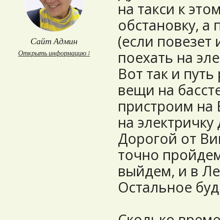
на такси к это
обстановку, а
(если повезет 
Сайт Админ
поехать на эл
Открыть информацию ↓
Вот так и путь
вещи на басст
пристроим на 
на электричку
Дорогой от Ви
точно пройдем
выйдем, и в Л
Остальное буде
Сколько време