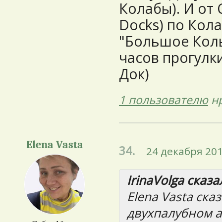
Колабы). И от 
Docks)
по Кола
"Большое Кольц
часов прогулки
Док)
1 пользователю
нр
Elena Vasta
34.
24 декабря 201
IrinaVolga сказал
Elena Vasta ска
двухпалубном а