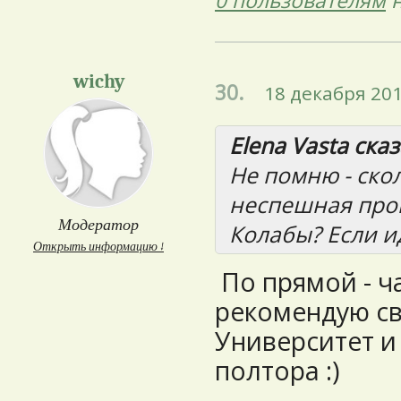
0 пользователям
н
wichy
30.
18 декабря 201
Elena Vasta сказ
Не помню - ско
неспешная прог
Модератор
Колабы? Если и
Открыть информацию ↓
По прямой - ч
рекомендую св
Университет и
полтора :)