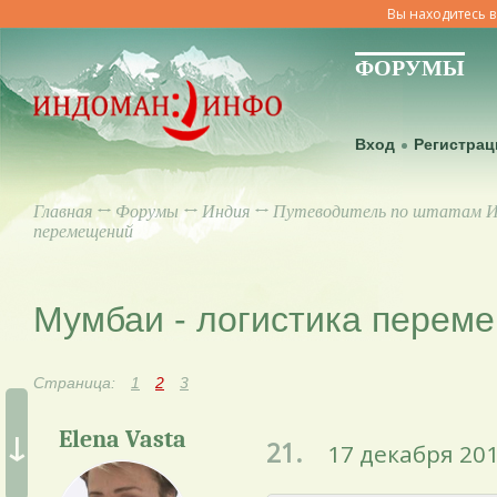
Вы находитесь в
ФОРУМЫ
Вход
Регистрац
Главная
↔
Форумы
↔
Индия
↔
Путеводитель по штатам 
перемещений
Мумбаи - логистика перем
Страница:
1
2
3
↓
Elena Vasta
21.
17 декабря 201