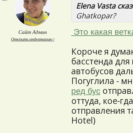
Elena Vasta сказ
Ghatkopar?
Это какая ветк
Сайт Админ
Открыть информацию ↓
Короче я думаю
басстенда для
автобусов дал
Погуглила - мн
отправ
ред бус
оттуда, кое-гд
отправления т
Hotel)