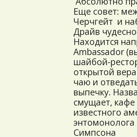
Абсолютно пр
Еще совет: ме
Черчгейт и н
Драйв чудесное
Находится нап
Ambassador (в
шайбой-рестор
открытой вера
чаю и отведат
выпечку. Назва
смущает, кафе 
известного ам
энтомонолога
Симпсона