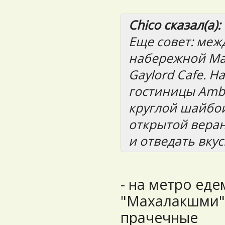
Chico сказал(а):
Еще совет: меж
набережной Ма
Gaylord Cafe. 
гостиницы Amba
круглой шайбой
открытой веран
и отведать вку
- на метро еде
"Махалакшми",
прачечные