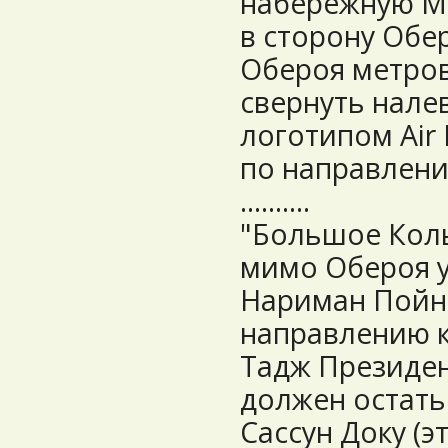
набережную Ма
в сторону Обе
Обероя метров
свернуть налев
логотипом Air 
по направлени
..........
"Большое Кол
мимо Обероя у
Нариман Пойнт
направлению к 
Тадж Президен
должен остать
Сассун Доку (э