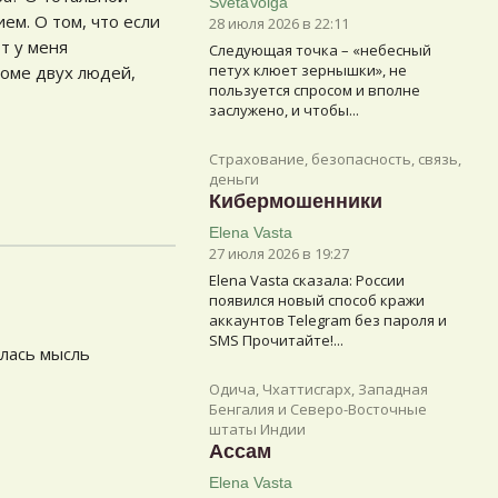
SvetaVolga
ем. О том, что если
28 июля 2026 в 22:11
от у меня
Следующая точка – «небесный
петух клюет зернышки», не
роме двух людей,
пользуется спросом и вполне
заслужено, и чтобы...
Страхование, безопасность, связь,
деньги
Кибермошенники
Elena Vasta
27 июля 2026 в 19:27
Elena Vasta сказалa: России
появился новый способ кражи
аккаунтов Telegram без пароля и
SMS Прочитайте!...
илась мысль
Одича, Чхаттисгарх, Западная
Бенгалия и Северо-Восточные
штаты Индии
Ассам
Elena Vasta