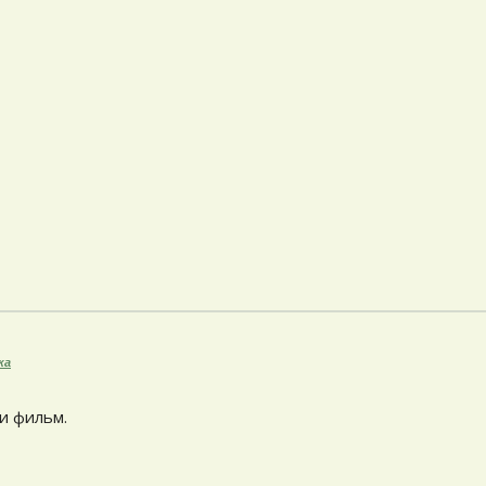
ка
ли фильм.