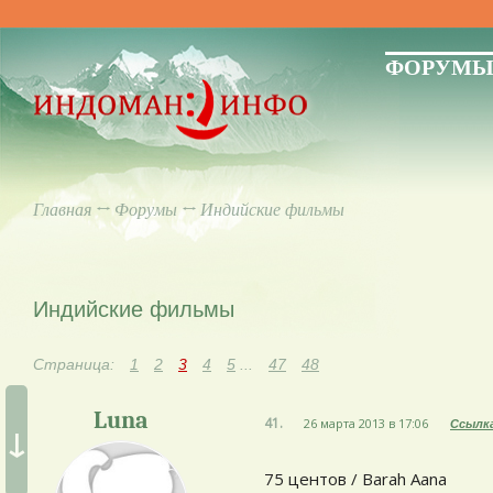
ФОРУМ
Главная
↔
Форумы
↔ Индийские фильмы
Индийские фильмы
Страница:
1
2
3
4
5
...
47
48
Luna
41.
26 марта 2013 в 17:06
Ссылк
↓
75 центов / Barah Aana