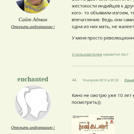
жестокости индийцев к друг 
кого- то объявили изгоем, т
Сайт Админ
впечатление. Ведь они сами 
одна из них мать, не жалее
Открыть информацию ↓
У меня просто революционн
0 пользователям
нравится пост
enchanted
44.
16 апреля 2013 в 20:53
Ссыл
Кино не смотрю уже 10 лет 
посмотреть)):
Открыть информацию ↓