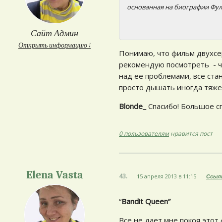
основанная на биографии Фул
Сайт Админ
Открыть информацию ↓
Понимаю, что фильм двухсер
рекомендую посмотреть - чт
над ее проблемами, все стан
просто дышать иногда тяжел
Blonde_
Спасибо! Большое сп
0 пользователям
нравится пост
Elena Vasta
43.
15 апреля 2013 в 11:15
Ссыл
“
Bandit Queen”
Все не дает мне покоя этот