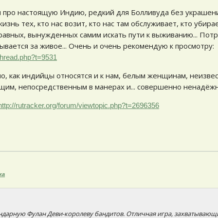
про настоящую Индию, редкий для Болливуда без украшени
нь тех, кто нас возит, кто нас там обслуживает, кто убирае
равных, вынужденных самим искать пути к выживанию... Пот
зывается за живое... Очень и очень рекомендую к просмотру:
wthread.php?t=9531
но, как индийцы относятся и к нам, белым женщинам, неизве
им, непосредственным в манерах и... совершенно ненадёжн
http://rutracker.org/forum/viewtopic.php?t=2696356
ка
ендарную Фулан Деви-королеву бандитов. Отличная игра, захватывающ