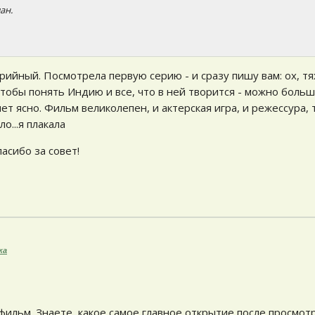
ан.
ийный. Посмотрела первую серию - и сразу пишу вам: ох, тя
обы понять Индию и все, что в ней творится - можно больш
ет ясно. Фильм великолепен, и актерская игра, и режессура,
о...я плакала
асибо за совет!
ка
 фильм. Знаете, какое самое главное открытие после просмот