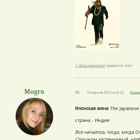
1 пользователю
нравится пост
Mogra
45.
16 апреля 2013 в 22:32
Ссыл
Японская жена
The Japanese
страна - Индия
Все началось тогда, когда 
Слишком застенчивый, чтоб