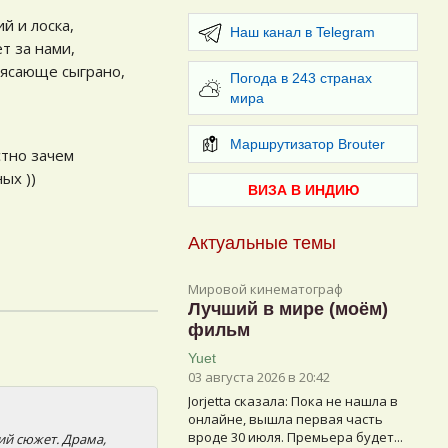
й и лоска,
Наш канал в Telegram
т за нами,
рясающе сыграно,
Погода в 243 странах
мира
Маршрутизатор Brouter
стно зачем
ых ))
ВИЗА В ИНДИЮ
Актуальные темы
Мировой кинематограф
Лучший в мире (моём)
фильм
Yuet
03 августа 2026 в 20:42
Jorjetta сказалa: Пока не нашла в
онлайне, вышла первая часть
вроде 30 июля. Премьера будет...
ий сюжет. Драма,