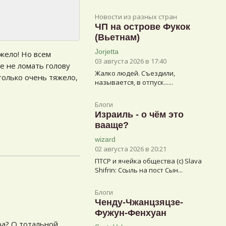
Новости из разных стран
ЧП на острове Фукок
(Вьетнам)
Jorjetta
жело! Но всем
03 августа 2026 в 17:40
е не ломать голову
Жалко людей. Съездили,
 только очень тяжело,
называется, в отпуск......
Блоги
Израиль - о чём это
вааще?
wizard
02 августа 2026 в 20:21
ПТСР и ячейка общества (с) Slava
Shifrin: Ссыль на пост Сын...
Блоги
Ченду-Чжанцзяцзе-
Фужун-Фенхуан
ра? О тотальной