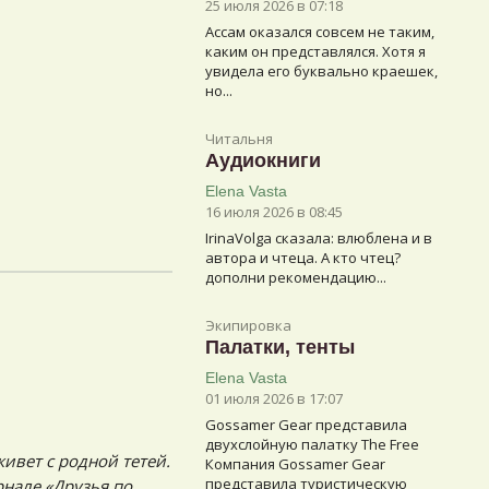
25 июля 2026 в 07:18
Ассам оказался совсем не таким,
каким он представлялся. Хотя я
увидела его буквально краешек,
но...
Читальня
Аудиокниги
Elena Vasta
16 июля 2026 в 08:45
IrinaVolga сказалa: влюблена и в
автора и чтеца. А кто чтец?
дополни рекомендацию...
Экипировка
Палатки, тенты
Elena Vasta
01 июля 2026 в 17:07
Gossamer Gear представила
двухслойную палатку The Free
ивет с родной тетей.
Компания Gossamer Gear
представила туристическую
нале «Друзья по