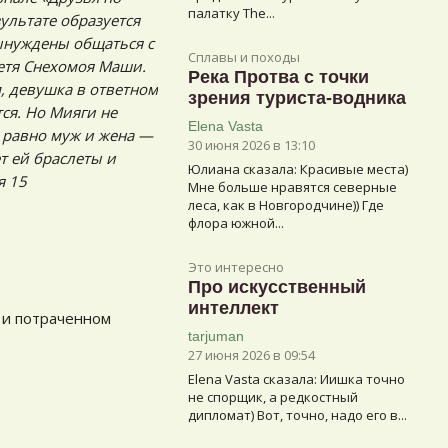
палатку The...
ультате образуется
вынуждены общаться с
Сплавы и походы
тетя Снехомоя Маши.
Река Протва с точки
, девушка в ответном
зрения туриста-водника
ся. Но Мияги не
Elena Vasta
е равно муж и жена —
30 июня 2026 в 13:10
т ей браслеты и
Юлиана сказалa: Красивые места)
я 15
Мне больше нравятся северные
леса, как в Новгородчине)) Где
флора южной...
Это интересно
Про искусственный
интеллект
 и потраченном
tarjuman
27 июня 2026 в 09:54
Elena Vasta сказалa: Иишка точно
не спорщик, а редкостный
дипломат) Вот, точно, надо его в...