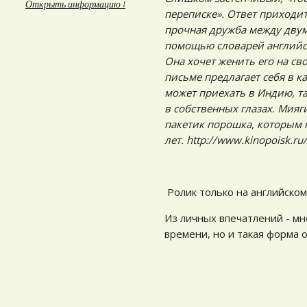
Открыть информацию ↓
переписке». Ответ приходит
прочная дружба между двум
помощью словарей английск
Она хочет женить его на св
письме предлагает себя в к
может приехать в Индию, та
в собственных глазах. Мияг
пакетик порошка, которым н
лет.
http://www.kinopoisk.ru
Ролик только на английском
Из личных впечатлений - м
времени, но и такая форма