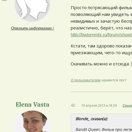
Просто потрясающий фильм 
позволяющий нам увидеть жиз
невидимых и зачастую бесп
реалистично, берёт, что на
Открыть информацию ↓
http://bwtorrents.ru/forum/sho
Кстати, там здорово показа
приезжающим, чего-то ищущ
Скачивать можно и отсюда:
0 пользователям
нравится пост
Elena Vasta
42.
13 апреля 2013 в 18:24
Ссыл
Blonde_ сказал(а):
Bandit Queen. Фильм про лег