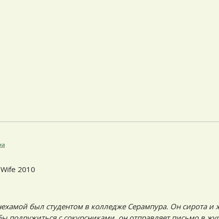
ка
 Wife 2010
Снехамой был студентом в колледже Серампура. Он сирота и ж
ы подружиться с сокурсниками, он отправляет письмо в жур