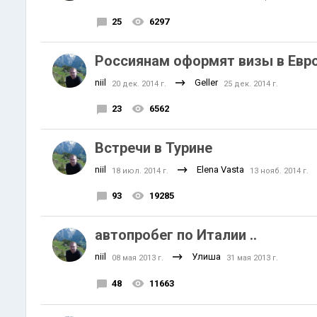
25
6297
Россиянам оформят визы в Евро
niil
Geller
20 дек. 2014 г.
25 дек. 2014 г.
23
6562
Встречи в Турине
niil
Elena Vasta
18 июл. 2014 г.
13 нояб. 2014 г.
93
19285
автопробег по Италии ..
niil
Улиша
08 мая 2013 г.
31 мая 2013 г.
48
11663