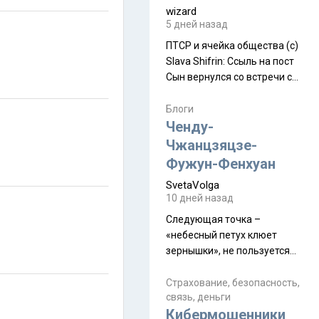
wizard
5 дней назад
ПТСР и ячейка общества (с)
Slava Shifrin: Ссыль на пост
Сын вернулся со встречи с
армейскими друзьями (год
уже, как демобилизовались,
Блоги
а продолжают встречаться
Ченду-
почти каждую неделю) и с
Чжанцзяцзе-
порога сообщил: "Эйтан
Фужун-Фенхуан
разводится!" Эйтан -
SvetaVolga
мальчик из религиозной
10 дней назад
семьи, из тех, кого называют
"вязаные кипы". С 2022-го
Следующая точка –
«небесный петух клюет
зернышки», не пользуется
спросом и вполне
заслужено, и чтобы попасть
Страхование, безопасность,
связь, деньги
на начало тропы показали
Кибермошенники
водителю карту, иначе