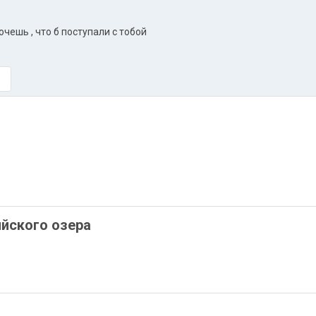
хочешь , что б поступали с тобой
йского озера