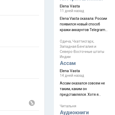
автобус не остановится.
Elena Vasta
Пошли туда, потому что я
11 дней назад
начиталась восторженных
Elena Vasta сказалa: России
отзывов. По мне – сплошная
появился новый способ
физуха, долгий спуск, потом
кражи аккаунтов Telegram
подъем по этому же пути.
без пароля и SMS
Вполне можно пропустить.
Прочитайте! У моих двух
Одича, Чхаттисгарх,
Пока
Западная Бенгалия и
знакомых вот так увели
Северо-Восточные штаты
аккаунты
Индии
Ассам
Elena Vasta
14 дней назад
Ассам оказался совсем не
таким, каким он
представлялся. Хотя я
увидела его буквально
краешек, но все же схватила
Читальня
ауру штата, как-то он меня
Аудиокниги