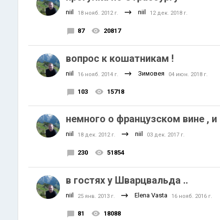
niil
niil
18 нояб. 2012 г.
12 дек. 2018 г.
87
20817
вопрос к кошатникам !
niil
Зимовея
16 нояб. 2014 г.
04 июн. 2018 г.
103
15718
немного о французском вине , и н
niil
niil
18 дек. 2012 г.
03 дек. 2017 г.
230
51854
в гостях у Шварцвальда ..
niil
Elena Vasta
25 янв. 2013 г.
16 нояб. 2016 г.
81
18088