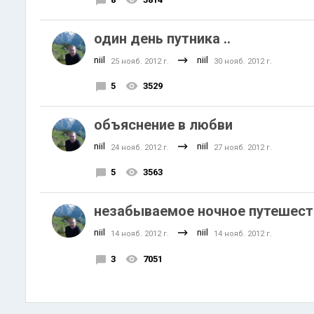
один день путника ..
niil
niil
25 нояб. 2012 г.
30 нояб. 2012 г.
5
3529
объяснение в любви
niil
niil
24 нояб. 2012 г.
27 нояб. 2012 г.
5
3563
незабываемое ночное путешест
niil
niil
14 нояб. 2012 г.
14 нояб. 2012 г.
3
7051