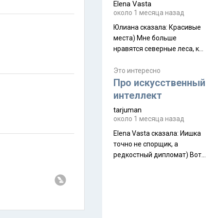
Elena Vasta
производителя. Новинка
около 1 месяца назад
получила двухслойную
конструкцию с отдельным
Юлиана сказалa: Красивые
внешним тентом и сетчатой
места) Мне больше
внутренней палаткой, а ее
нравятся северные леса, как
масса в базовой
в Новгородчине)) Где флора
комплектации составляет
южной тайги
Это интересно
около 845 г. Палатка весит
Про искусственный
менее
интеллект
tarjuman
около 1 месяца назад
Elena Vasta сказалa: Иишка
точно не спорщик, а
редкостный дипломат) Вот,
точно, надо его в МИДы на
помощь в переговорах
слать))