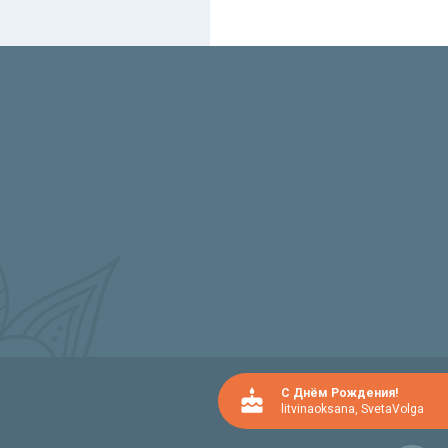
C Днём Рождения!
litvinaoksana
,
SvetaVolga