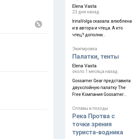
принял и я его. Пышная
Elena Vasta
природа, мягкие
23 дня назад
доброжелательные люди,
IrinaVolga сказалa: влюблена
такая как бы переходная
и в автора и чтеца. А кто
ступень между привычной
чтец? дополни
нам Индией и остальными
рекомендацию
СВ штатами, которые я тоже
Экипировка
надеюсь увидеть.
Палатки, тенты
Elena Vasta
около 1 месяца назад
Gossamer Gear представила
двухслойную палатку The
Free Компания Gossamer
Gear представила
туристическую палатку The
Сплавы и походы
Free, которая стала первой
Река Протва с
полностью самонесущей
точки зрения
ультралегкой моделью в
туриста-водника
ассортименте