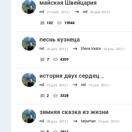
майская Швейцария
niil
niil
27 нояб. 2012 г.
30 мая 2013 г.
102
19546
песнь кузнеца
niil
Elena Vasta
20 дек. 2012 г.
24 дек. 2012 г.
7
4359
история двух сердец ..
niil
niil
19 дек. 2012 г.
19 дек. 2012 г.
2
3328
зимняя сказка из жизни
niil
tarjuman
08 дек. 2012 г.
15 дек. 2012 г.
8
3814