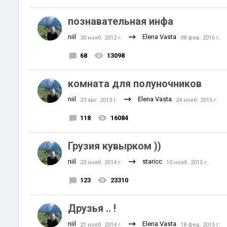
познавательная инфа
niil
Elena Vasta
30 нояб. 2012 г.
08 фев. 2016 г.
68
13098
комната для полуночников
niil
Elena Vasta
23 авг. 2013 г.
24 нояб. 2015 г.
118
16084
Грузия кувырком ))
niil
staricc
23 нояб. 2014 г.
10 нояб. 2015 г.
123
23310
Друзья .. !
niil
Elena Vasta
21 нояб. 2014 г.
18 фев. 2015 г.