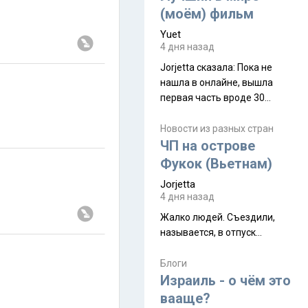
(моём) фильм
Yuet
4 дня назад
Jorjetta сказалa: Пока не
нашла в онлайне, вышла
первая часть вроде 30
июля. Премьера будет на
Дивали 8 ноября.
Новости из разных стран
ЧП на острове
Фукок (Вьетнам)
Jorjetta
4 дня назад
Жалко людей. Съездили,
называется, в отпуск...
Блоги
Израиль - о чём это
вааще?