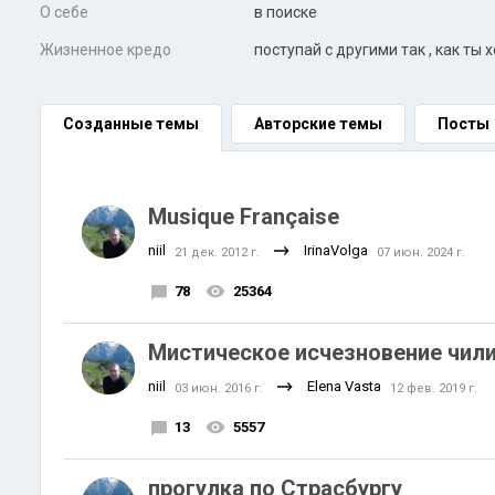
О себе
в поиске
Жизненное кредо
поступай с другими так , как ты 
Созданные темы
Авторские темы
Посты
Musique Française
niil
IrinaVolga
21 дек. 2012 г.
07 июн. 2024 г.
78
25364
Мистическое исчезновение чили
niil
Elena Vasta
03 июн. 2016 г.
12 фев. 2019 г.
13
5557
прогулка по Cтрасбургу