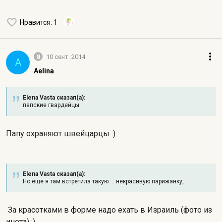
Нравится
: 1
8
10 сент. 2014
A
Aelina
Elena Vasta сказал(а):
папские гвардейцы
Папу охраняют швейцарцы :)
Elena Vasta сказал(а):
Но еще я там встретила такую ... некрасивую парижанку,
За красотками в форме надо ехать в Израиль (фото из
инета) :)