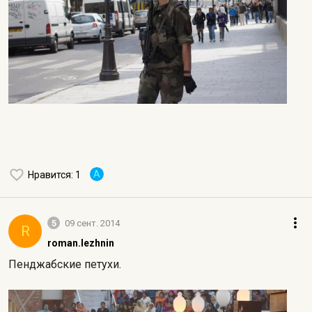
A
Нравится
: 1
5
09 сент. 2014
R
roman.lezhnin
Пенджабские петухи.