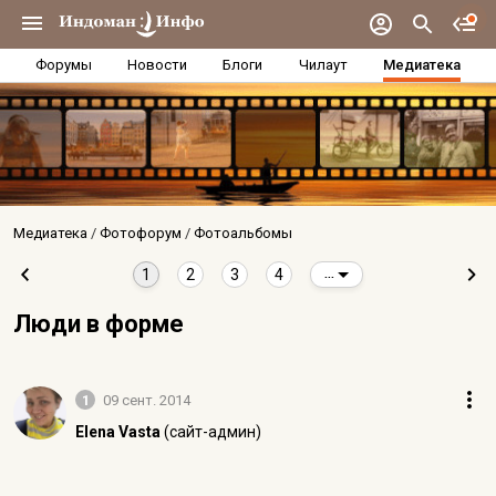
Форумы
Новости
Блоги
Чилаут
Медиатека
Медиатека
Фотофорум
Фотоальбомы
1
2
3
4
...
Люди в форме
1
09 сент. 2014
Elena Vasta
(сайт-админ)