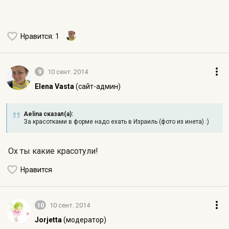
Нравится
: 1
9
10 сент. 2014
Elena Vasta
(сайт-админ)
Aelina сказал(а):
За красотками в форме надо ехать в Израиль (фото из инета) :)
Ох ты какие красотули!
Нравится
10
10 сент. 2014
Jorjetta
(модератор)