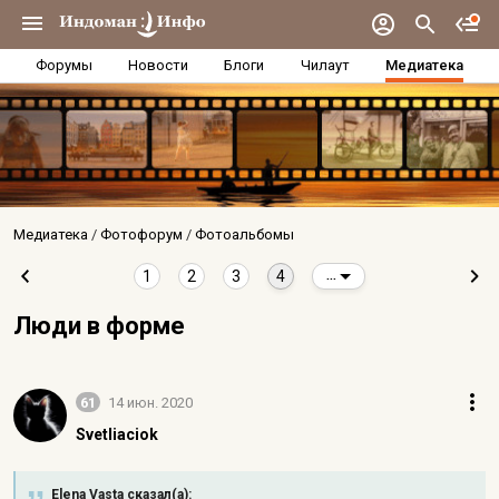
Форумы
Новости
Блоги
Чилаут
Медиатека
Медиатека
Фотофорум
Фотоальбомы
1
2
3
4
...
Люди в форме
61
14 июн. 2020
Svetliaciok
Elena Vasta сказал(а):