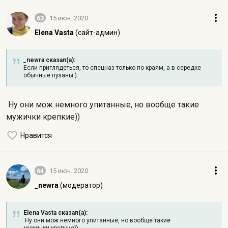
63
15 июн. 2020
Elena Vasta
(сайт-админ)
_newra сказал(а):
Если приглядеться, то спецназ только по краям, а в середке
обычные пузаны )
Ну они мож немного упитанные, но вообще такие
мужички
крепкие))
Нравится
64
15 июн. 2020
_newra
(модератор)
Elena Vasta сказал(а):
Ну они мож немного упитанные, но вообще такие