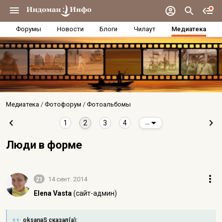
Форумы
Новости
Блоги
Чилаут
Медиатека
Медиатека
Фотофорум
Фотоальбомы
1
2
3
4
...
Люди в форме
21
14 сент. 2014
Elena Vasta
(сайт-админ)
oksanaS сказал(а):