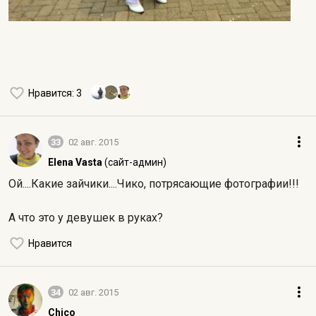
Нравится
: 3
33
02 авг. 2015
Elena Vasta
(сайт-админ)
Ой....Какие зайчики....Чико, потрясающие фотографии!!!
А что это у девушек в руках?
Нравится
34
02 авг. 2015
Chico