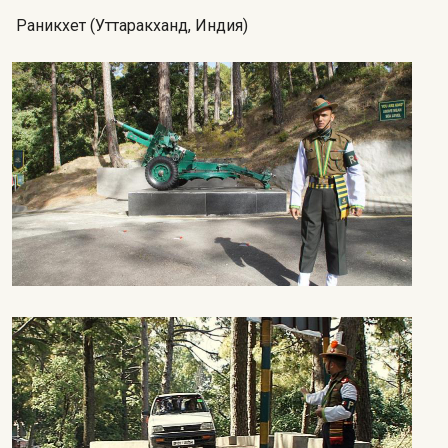
Раникхет (Уттаракханд, Индия)