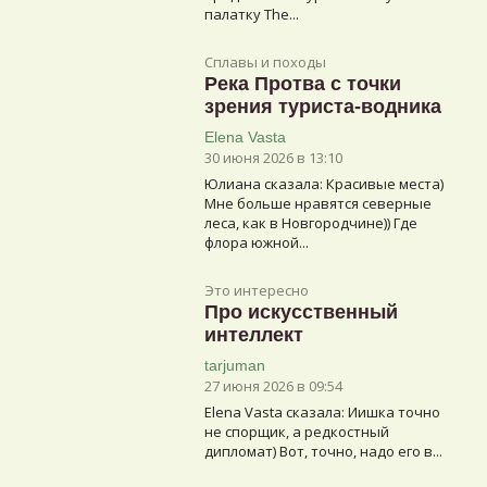
палатку The...
Сплавы и походы
Река Протва с точки
зрения туриста-водника
Elena Vasta
30 июня 2026 в 13:10
Юлиана сказалa: Красивые места)
Мне больше нравятся северные
леса, как в Новгородчине)) Где
флора южной...
Это интересно
Про искусственный
интеллект
tarjuman
27 июня 2026 в 09:54
Elena Vasta сказалa: Иишка точно
не спорщик, а редкостный
дипломат) Вот, точно, надо его в...