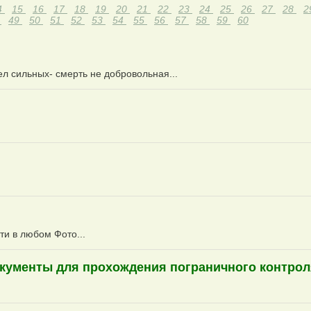
4
15
16
17
18
19
20
21
22
23
24
25
26
27
28
2
8
49
50
51
52
53
54
55
56
57
58
59
60
л сильных- смерть не добровольная...
ти в любом Фото...
 Документы для прохождения пограничного контро