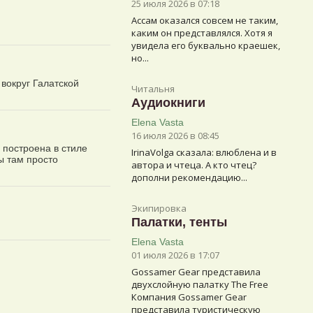
25 июля 2026 в 07:18
Ассам оказался совсем не таким,
каким он представлялся. Хотя я
увидела его буквально краешек,
но...
 вокруг Галатской
Читальня
Аудиокниги
Elena Vasta
16 июля 2026 в 08:45
 построена в стиле
IrinaVolga сказалa: влюблена и в
ы там просто
автора и чтеца. А кто чтец?
дополни рекомендацию...
Экипировка
Палатки, тенты
Elena Vasta
01 июля 2026 в 17:07
Gossamer Gear представила
двухслойную палатку The Free
Компания Gossamer Gear
представила туристическую