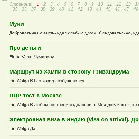
Страница:
1
2
3
4
5
6
7
8
9
10
11
12
13
1
35
36
37
38
39
40
41
42
43
44
45
46
47
4
Муни
Добровольная смерть- удел слабых духом. Следовательно, уде
Про деньги
Elena Vasta Чуморроу...
Маршрут из Хампи в сторону Тривандрума
IrinaVolga В Гоа ковид разбушевался...
ПЦР-тест в Москве
IrinaVolga В любом почтовом отделении, в Мои документы, поч
Электронная виза в Индию (visa on arrival).
IrinaVolga Да...