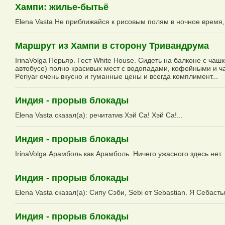
Хампи: жилье-бытьё
Elena Vasta Не приближайся к рисовым полям в ночное время, к
Маршрут из Хампи в сторону Тривандрума
IrinaVolga Перьяр. Гест White House. Сидеть на балконе с ча
автобусе) полно красивых мест с водопадами, кофейными и ча
Periyar очень вкусно и гуманные цены и всегда комплимент...
Индия - прорыв блокады
Elena Vasta сказал(а): речитатив Хэй Са! Хэй Са!...
Индия - прорыв блокады
IrinaVolga Арамболь как Арамболь. Ничего ужасного здесь нет
Индия - прорыв блокады
Elena Vasta сказал(а): Сипу Сэби, Sebi от Sebastian. Я Себасть
Индия - прорыв блокады