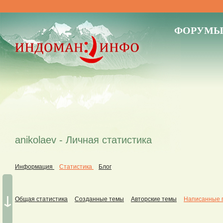
ФОРУМ
anikolaev - Личная статистика
Информация
Статистика
Блог
↓
Общая статистика
Созданные темы
Авторские темы
Написанные 