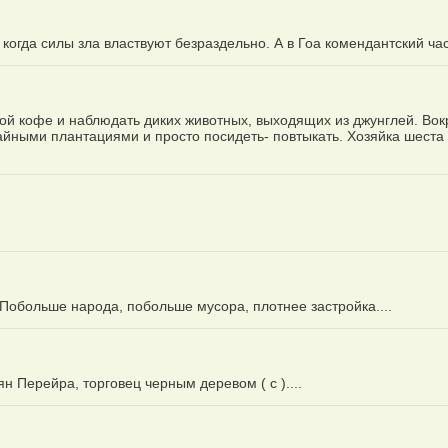
огда силы зла властвуют безраздельно. А в Гоа комендантский час.
шкой кофе и наблюдать диких животных, выходящих из джунглей. Вок
йными плантациями и просто посидеть- повтыкать. Хозяйка шеста 
. Побольше народа, побольше мусора, плотнее застройка....
ян Перейра, торговец черным деревом ( с )....