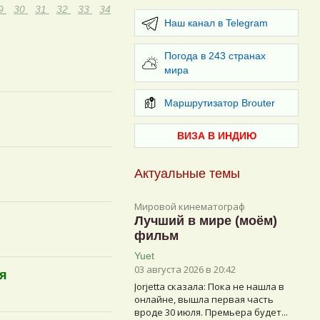
9
30
31
32
33
34
Наш канал в Telegram
Погода в 243 странах
мира
Маршрутизатор Brouter
ВИЗА В ИНДИЮ
Актуальные темы
Мировой кинематограф
Лучший в мире (моём)
фильм
Yuet
03 августа 2026 в 20:42
ля
Jorjetta сказалa: Пока не нашла в
онлайне, вышла первая часть
вроде 30 июля. Премьера будет...