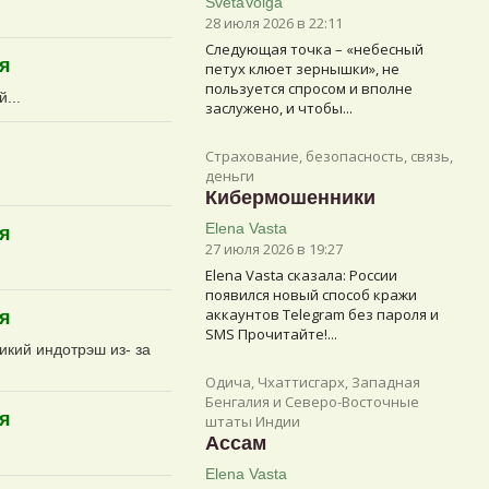
SvetaVolga
28 июля 2026 в 22:11
Следующая точка – «небесный
ля
петух клюет зернышки», не
пользуется спросом и вполне
...
заслужено, и чтобы...
Страхование, безопасность, связь,
деньги
Кибермошенники
Elena Vasta
ля
27 июля 2026 в 19:27
Elena Vasta сказалa: России
появился новый способ кражи
аккаунтов Telegram без пароля и
ля
SMS Прочитайте!...
икий индотрэш из- за
Одича, Чхаттисгарх, Западная
Бенгалия и Северо-Восточные
ля
штаты Индии
Ассам
Elena Vasta