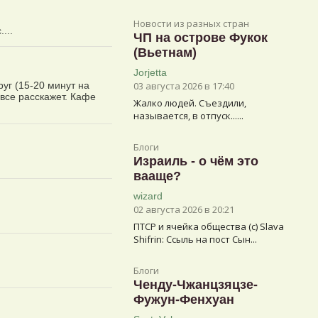
Новости из разных стран
...
ЧП на острове Фукок
(Вьетнам)
Jorjetta
руг (15-20 минут на
03 августа 2026 в 17:40
все расскажет. Кафе
Жалко людей. Съездили,
называется, в отпуск......
Блоги
Израиль - о чём это
вааще?
wizard
02 августа 2026 в 20:21
ПТСР и ячейка общества (с) Slava
Shifrin: Ссыль на пост Сын...
Блоги
Ченду-Чжанцзяцзе-
Фужун-Фенхуан