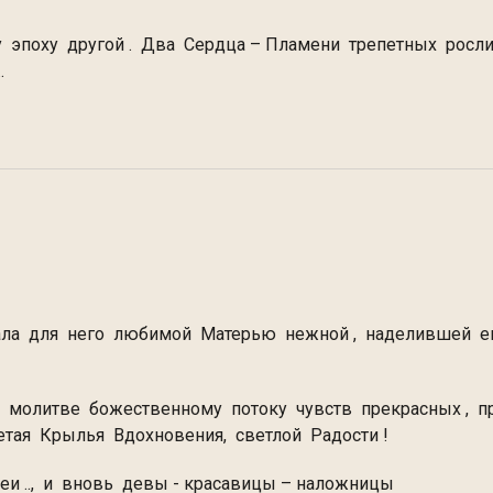
 эпоху другой . Два Сердца – Пламени трепетных росли 
.
стала для него любимой Матерью нежной , наделившей е
 молитве божественному потоку чувств прекрасных , 
етая Крылья Вдохновения, светлой Радости !
и .., и вновь девы - красавицы – наложницы