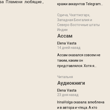
физуха, долгий спуск, потом
 два Пламени любящие ,
кражи аккаунтов Telegram
подъем по этому же пути.
!
без пароля и SMS
Вполне можно пропустить.
Прочитайте! У моих двух
Одича, Чхаттисгарх,
Пока
Западная Бенгалия и
знакомых вот так увели
Северо-Восточные штаты
аккаунты
Индии
Ассам
Elena Vasta
14 дней назад
Ассам оказался совсем не
таким, каким он
представлялся. Хотя я
увидела его буквально
краешек, но все же схватила
Читальня
ауру штата, как-то он меня
Аудиокниги
принял и я его. Пышная
Elena Vasta
природа, мягкие
23 дня назад
доброжелательные люди,
IrinaVolga сказалa: влюблена
такая как бы переходная
и в автора и чтеца. А кто
ступень между привычной