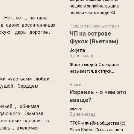
нашла в онлайне, вышла
первая часть вроде 30
т , нет .., ни одна
июля. Премьера будет на
 в своих воспитанницах
Дивали 8 ноября.
Новости из разных стран
скую , дары дорогие ,
ЧП на острове
Фукок (Вьетнам)
Jorjetta
я .
4 дня назад
Жалко людей. Съездили,
называется, в отпуск...
и чувствами любви ,
Блоги
Душой , Сердцем
Израиль - о чём это
вааще?
чьей .., обнимая
wizard
 дающего . Омывая
5 дней назад
звёздные одеяния , в
ПТСР и ячейка общества (с)
сь .., влекомая
Slava Shifrin: Ссыль на пост