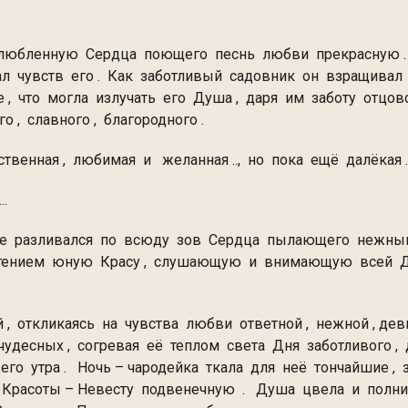
бленную Сердца поющего песнь любви прекрасную . Не
ал чувств его . Как заботливый садовник он взращивал
, что могла излучать его Душа , даря им заботу отцов
а любящего , славного , благородного .
ственная , любимая и желанная .., но пока ещё далёка
...
е разливался по всюду зов Сердца пылающего нежным
етением юную Красу , слушающую и внимающую всей 
чувств прекрасных .
 откликаясь на чувства любви ответной , нежной , деви
удесных , согревая её теплом света Дня заботливого ,
го утра . Ночь – чародейка ткала для неё тончайшие , 
расоты – Невесту подвенечную . Душа цвела и полнила