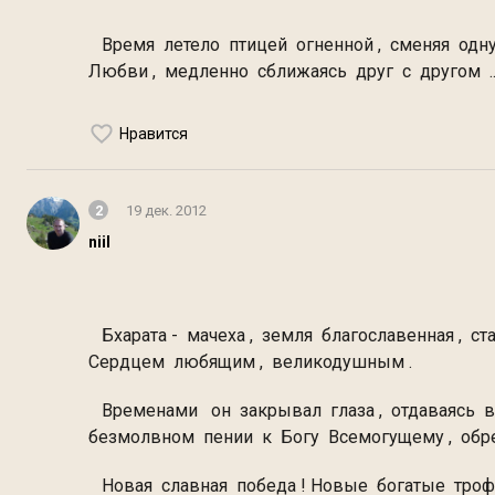
Время летело птицей огненной , сменяя одну
Любви , медленно сближаясь друг с другом ..
Нравится
2
19 дек. 2012
niil
Бхарата - мачеха , земля благославенная , 
Сердцем любящим , великодушным .
Временами он закрывал глаза , отдаваясь в
безмолвном пении к Богу Всемогущему , обр
Новая славная победа ! Новые богатые трофе