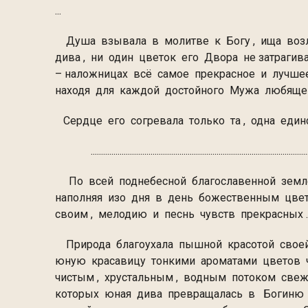
...
Душа взывала в молитве к Богу , ища возлю
дива , ни один цветок его Двора не затрагив
– наложницах всё самое прекрасное и лучшее 
находя для каждой достойного Муж
Сердце его согревала только та , одна един
.........................................................................................................
По всей поднебесной благославенной земл
наполняя изо дня в день божественным цв
своим , мелодию и песнь 
Природа благоухала пышной красотой своей ,
юную красавицу тонкими ароматами цветов ч
чистым , хрустальным , водным потоком свеже
которых юная дива превращалась в Богиню К