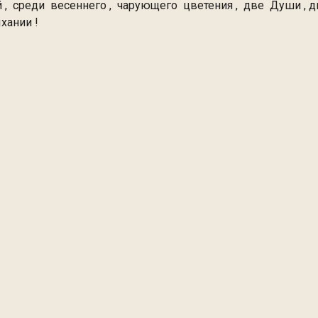
 , среди весеннего , чарующего цветения , две Души ,
сливаясь в едином Дыхании 
м