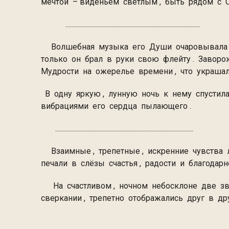
мечтой – виденьем светлым , быть рядо
........................................................................................
Волшебная музыка его Души очаровывала са
только он брал в руки свою флейту . Завор
Мудрости на ожерелье времени 
В одну яркую , лунную ночь к нему спустил
вибрациями его сердца пылающего .
..........................................................................................
Взаимные , трепетные , искренние чувства л
печали в слёзы счастья , радости и благо
На счастливом , ночном небосклоне две зве
сверкании , трепетно отобража