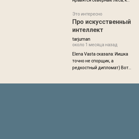
нравятся северные леса, как
масса в базовой
в Новгородчине)) Где флора
комплектации составляет
южной тайги
Это интересно
около 845 г. Палатка весит
Про искусственный
менее
интеллект
tarjuman
около 1 месяца назад
Elena Vasta сказалa: Иишка
точно не спорщик, а
редкостный дипломат) Вот,
точно, надо его в МИДы на
помощь в переговорах
слать))