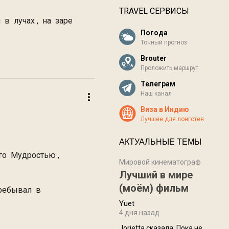
TRAVEL СЕРВИСЫ
в лучах , на заре
Погода
Точный прогноз
Brouter
Проложить маршрут
Телеграм
Наш канал
Виза в Индию
Лучшее для лонгстея
АКТУАЛЬНЫЕ ТЕМЫ
го Мудростью ,
Мировой кинематограф
Лучший в мире
(моём) фильм
пребывал в
Yuet
4 дня назад
Jorjetta сказалa: Пока не