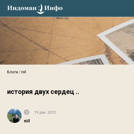
Блоги
niil
история двух сердец ..
1
19 дек. 2012
niil