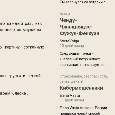
м .
Сын вернулся со встречи с
армейскими друзьями (год
уже, как демобилизовались,
Блоги
а продолжают встречаться
Ченду-
го каждый раз , как
почти каждую неделю) и с
Чжанцзяцзе-
агоценные жемчужины
порога сообщил: "Эйтан
Фужун-Фенхуан
разводится!" Эйтан -
SvetaVolga
мальчик из религиозной
10 дней назад
 картину , сотканную
семьи, из тех, кого называют
"вязаные кипы". С 2022-го
Следующая точка –
«небесный петух клюет
зернышки», не пользуется
спросом и вполне
ллы грусти и лёгкой
заслужено, и чтобы попасть
Страхование, безопасность,
связь, деньги
на начало тропы показали
Кибермошенники
водителю карту, иначе
воём блеске ,
автобус не остановится.
Elena Vasta
Пошли туда, потому что я
дость Великую !
11 дней назад
начиталась восторженных
Elena Vasta сказалa: России
отзывов. По мне – сплошная
появился новый способ