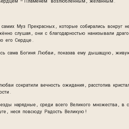
м с Сердцем – Пламенем возлюбленным , желанны
мих Муз Прекрасных , которые собирались вокруг не
ожённо слушая , они с благодарностью нанизывали др
, что украшало его Сердце .
ась сама Богиня Любви , показав ему дышащую , живую
юбви сократили вечность ожидания , расстопив криста
дарности .
зды нарядные , среди всего Великого множества , в с
лись друг в друге , неся повсюду Ра