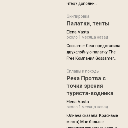
чтец? дополни
нам Индией и остальными
рекомендацию
СВ штатами, которые я тоже
Экипировка
надеюсь увидеть.
Палатки, тенты
Elena Vasta
около 1 месяца назад
Gossamer Gear представила
двухслойную палатку The
Free Компания Gossamer
Gear представила
туристическую палатку The
Сплавы и походы
Free, которая стала первой
Река Протва с
полностью самонесущей
точки зрения
ультралегкой моделью в
туриста-водника
ассортименте
Elena Vasta
производителя. Новинка
около 1 месяца назад
получила двухслойную
конструкцию с отдельным
Юлиана сказалa: Красивые
внешним тентом и сетчатой
места) Мне больше
внутренней палаткой, а ее