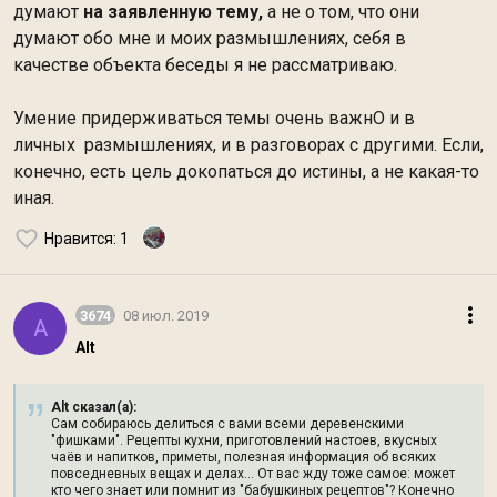
думают
на заявленную тему,
а не о том, что они
думают обо мне и моих размышлениях, себя в
качестве объекта беседы я не рассматриваю.
Умение придерживаться темы очень важнО и в
личных размышлениях, и в разговорах с другими. Если,
конечно, есть цель докопаться до истины, а не какая-то
иная.
Нравится
: 1
3674
08 июл. 2019
A
Alt
Alt сказал(а):
Сам собираюсь делиться с вами всеми деревенскими
"фишками". Рецепты кухни, приготовлений настоев, вкусных
чаёв и напитков, приметы, полезная информация об всяких
повседневных вещах и делах... От вас жду тоже самое: может
кто чего знает или помнит из "бабушкиных рецептов"? Конечно