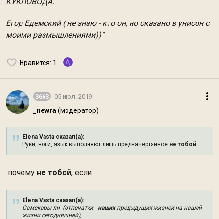
КУКЛОВОДА.
Егор Едемский ( не знаю - кто он, но сказано в унисон с
моими размышлениями))"
A
Нравится
: 1
3663
05 июл. 2019
_newra
(модератор)
Elena Vasta сказал(а):
Руки, ноги, язык выполняют лишь предначертанное
не тобой
.
почему
не тобой
, если
Elena Vasta сказал(а):
Самскары ли (отпечатки
наших
предыдущих жизней на нашей
жизни сегодняшней),