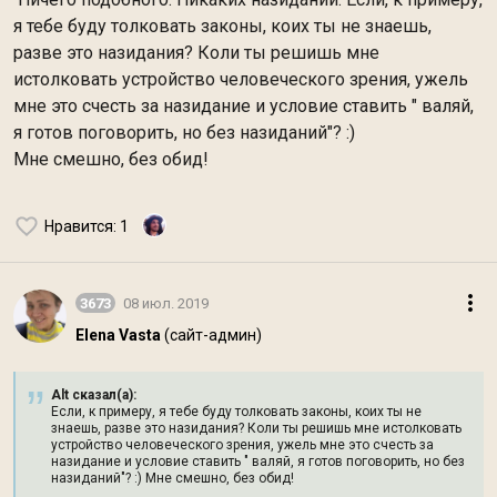
я тебе буду толковать законы, коих ты не знаешь,
разве это назидания? Коли ты решишь мне
истолковать устройство человеческого зрения, ужель
мне это счесть за назидание и условие ставить " валяй,
я готов поговорить, но без назиданий"? :)
Мне смешно, без обид!
Нравится
: 1
3673
08 июл. 2019
Elena Vasta
(сайт-админ)
Alt сказал(а):
Если, к примеру, я тебе буду толковать законы, коих ты не
знаешь, разве это назидания? Коли ты решишь мне истолковать
устройство человеческого зрения, ужель мне это счесть за
назидание и условие ставить " валяй, я готов поговорить, но без
назиданий"? :) Мне смешно, без обид!