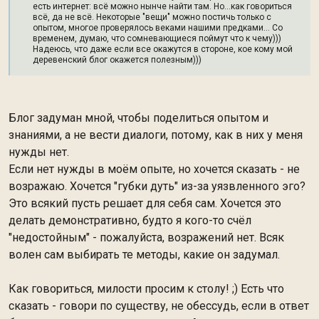
есть интернет: всё можно нынче найти там. Но...как говориться
всё, да не всё. Некоторые "вещи" можно постичь только с
опытом, многое проверялось веками нашими предками... Со
временем, думаю, что сомневающиеся поймут что к чему)))
Надеюсь, что даже если все окажутся в стороне, кое кому мой
деревенский блог окажется полезным)))
Блог задуман мной, чтобы поделиться опытом и
знаниями, а не вести диалоги, потому, как в них у меня
нужды нет.
Если нет нужды в моём опыте, но хочется сказать - не
возражаю. Хочется "губки дуть" из-за уязвленного эго?
Это всякий пусть решает для себя сам. Хочется это
делать демонстративно, будто я кого-то счёл
"недостойным" - пожалуйста, возражений нет. Всяк
волен сам выбирать те методы, какие он задумал.
Как говориться, милости просим к столу! ;) Есть что
сказать - говори по существу, не обессудь, если в ответ