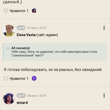
удачный ;)
Нравится
: 1
3670
07 июл. 2019
Elena Vasta
(сайт-админ)
Alt сказал(а):
Тебя саму, Лена, не удивляет, что тебя заинтересовал столь
"сомнительный" текст?
Я готова побеседовать, но на равных, без назиданий.
A
Нравится
: 1
3671
08 июл. 2019
wizard