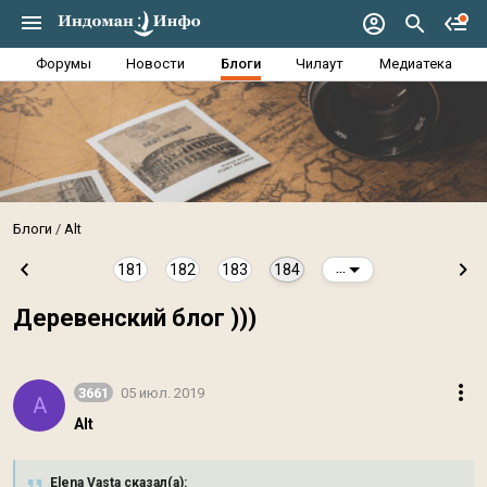
Форумы
Новости
Блоги
Чилаут
Медиатека
Блоги
Alt
181
182
183
184
...
Деревенский блог )))
3661
05 июл. 2019
A
Alt
Elena Vasta сказал(а):