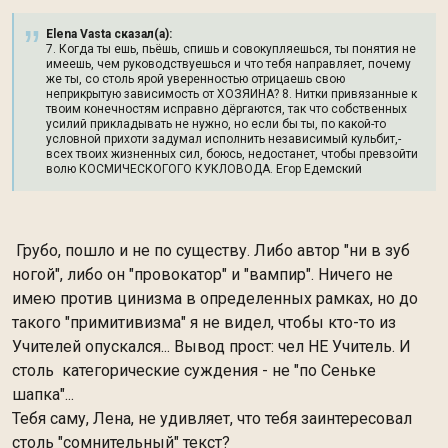
Elena Vasta сказал(а):
7. Когда ты ешь, пьёшь, спишь и совокупляешься, ты понятия не
имеешь, чем руководствуешься и что тебя направляет, почему
же ты, со столь ярой уверенностью отрицаешь свою
неприкрытую зависимость от ХОЗЯИНА? 8. Нитки привязанные к
твоим конечностям исправно дёргаются, так что собственных
усилий прикладывать не нужно, но если бы ты, по какой-то
условной прихоти задумал исполнить независимый кульбит,-
всех твоих жизненных сил, боюсь, недостанет, чтобы превзойти
волю КОСМИЧЕСКОГОГО КУКЛОВОДА. Егор Едемский
Грубо, пошло и не по существу. Либо автор "ни в зуб
ногой", либо он "провокатор" и "вампир". Ничего не
имею против цинизма в определенных рамках, но до
такого "примитивизма" я не видел, чтобы кто-то из
Учителей опускался... Вывод прост: чел НЕ Учитель. И
столь категорические суждения - не "по Сеньке
шапка"...
Тебя саму, Лена, не удивляет, что тебя заинтересовал
столь "сомнительный" текст?