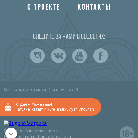
О ПРОЕКТЕ
КОНТАКТЫ
Следите за нами в соцсетях:
Сейчас на сайте гостей - 1, индоманов - 0
C Днём Рождения!
Татьяна
,
kashmiri kure
,
anarxi
,
Ayan Chouhan
© 2012-2026 indoman-info.ru
Владелец сайта Елена Круглова