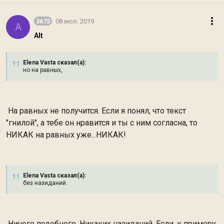
3672
08 июл. 2019
A
Alt
Elena Vasta сказал(а):
но на равных,
На равных не получится. Если я понял, что текст
"гнилой", а тебе он нравится и ты с ним согласна, то
НИКАК на равных уже...НИКАК!
Elena Vasta сказал(а):
без назиданий.
Ничего подобного. Никаких назиданий. Если, к примеру,