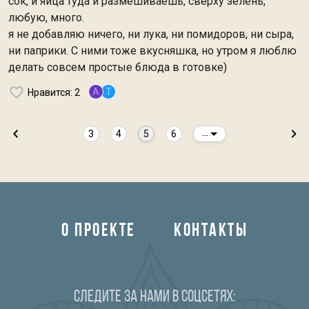
сок, и яйца туда и размешиваешь, сверху зелень,
любую, много.
я не добавляю ничего, ни лука, ни помидоров, ни сыра,
ни паприки. С ними тоже вкусняшка, но утром я люблю
делать совсем простые блюда в готовке)
A
T
Нравится
: 2
3
4
5
6
...
О ПРОЕКТЕ
КОНТАКТЫ
Следите за нами в соцсетях: