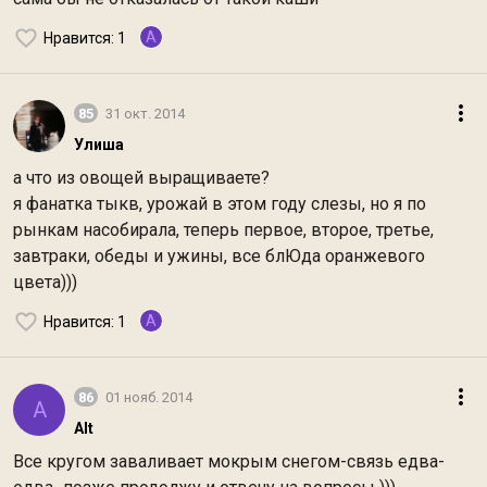
A
Нравится
: 1
85
31 окт. 2014
Улиша
а что из овощей выращиваете?
я фанатка тыкв, урожай в этом году слезы, но я по
рынкам насобирала, теперь первое, второе, третье,
завтраки, обеды и ужины, все блЮда оранжевого
цвета)))
A
Нравится
: 1
86
01 нояб. 2014
A
Alt
Все кругом заваливает мокрым снегом-связь едва-