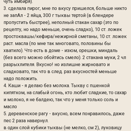
чуть имбиря).
3. сделала пирог, мне по вкусу пришелся, больше никто
не запАл - 2 яйца, 300 г тыквы тертой (в блендере
пропустить быстрее), неполный стакан сахар (это по
рецепту, но надо меньше, очень сладко), 10 ст. ложек
простоквашы/кефира/нежирной сметаны, 10 ст. ложек
раст. масла (по мне так многовато, половины бы
хватило). Что есть в доме - изюм, орешки, миндаль
(без всего можно обойтись смело). 2 стакана муки, 2 чл
разрыхлителя. Вкусно! но излишне жирновато и
сладковато, так что в след. раз вкусностей меньше
надо положить.
4. Каши - я делаю без молока. Тыкву с пшенкой
кипятком, на слабый огонь, кто любит сладкие, то сахар
и молоко, я не балдею, так что у меня только соль и
масло
5. деревенское рагу - вкусно, всем понравилось, даже
пес 2 раза навернул.
в один слой кубики тыквы (не мелко, см 2), луковицу