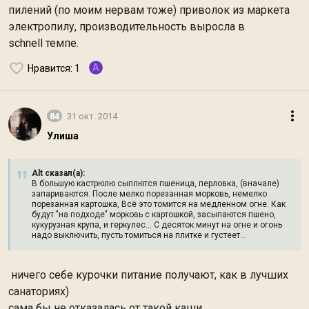
пилений (по моим нервам тоже) приволок из маркета
электропилу, производительность выросла в
schnell темпе.
A
Нравится
: 1
84
31 окт. 2014
Улиша
Alt сказал(а):
В большую кастрюлю сыплются пшеница, перловка, (вначале)
запариваются. После мелко порезанная морковь, немелко
порезанная картошка, Всё это томится на медленном огне. Как
будут "на подходе" морковь с картошкой, засыпаются пшено,
кукурузная крупа, и геркулес... С десяток минут на огне и огонь
надо выключить, пусть томиться на плитке и густеет...
ничего себе курочки питание получают, как в лучших
санаториях)
сама бы не отказалась от такой каши