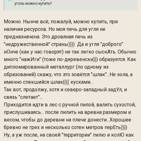
уголь можно купить?
Можно. Нынче всё, пожалуй, можно купить, при
наличии ресурсов. Но моя печь для угля не
предназначена. Это дровяная печь из
"недружественной" страны)))) Да и угля "доброго"
нОнче (как у нас говорят) не так легко сыскАть. Обычно
много "нажИги" (тоже по-деревенски))) образуется. Как
дипломированный металлург (по одному из
образований) скажу, что это зовётся "шлак"...Не зола, а
именно спекшийся шлак(((( кусками...
Так вот, продолжу, хотя и северо-западный задУл, и
связь "слетает"...
Приходится идти в лес с ручной пилой, валить сухостой,
прислушиваясь... после пилить на вревна размером и
весом, чтобы до деревни на плече донести...Хорошее
бревно не грех и несколько сотен метров перЕть))))
Ну, а уж после, на своей "территории" пилю и колЮ как