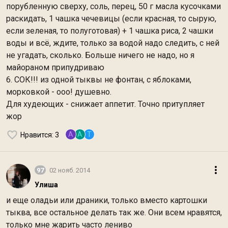
порубленную сверху, соль, перец, 50 г масла кусочками
раскидать, 1 чашка чечевицы (если красная, то сырую,
если зеленая, то полуготовая) + 1 чашка риса, 2 чашки
воды и всё, ждите, только за водой надо следить, с ней
не угадать, сколько. Больше ничего не надо, но я
майораном припудриваю
6. СОК!!! из одной тыквы не фонтан, с яблоками,
морковкой - ооо! душевно.
Для худеющих - снижает аппетит. Точно притупляет
жор
A
A
T
Нравится
: 3
97
02 нояб. 2014
Улиша
и еще оладьи или драники, только вместо картошки
тыква, все остальное делать так же. Они всем нравятся,
только мне жарить часто лениво