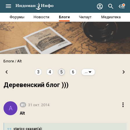
Форумы
Новости
Блоги
Чилаут
Медиатека
Блоги
Alt
3
4
5
6
...
Деревенский блог )))
81
31 окт. 2014
A
Alt
staricc сказал(а):