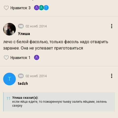
A
A
T
Нравится
: 3
98
02 нояб. 2014
Улиша
лечо с белой фасолью, только фасоль надо отварить
заранее. Она не успевает приготовиться
A
Нравится
: 1
99
02 нояб. 2014
T
tadzh
Улиша сказал(а):
если яйца едите, то пожаренную тыкву залить яйцами, зелень
сверху