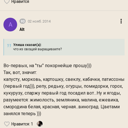
Нравится
93
02 нояб. 2014
A
Alt
Улиша сказал(а):
что из овощей выращиваете?
Во-первых, на "ты" покорнейше прошу)))
Так, вот, значит:
капусту, морковь, картошку, свеклу, кабачки, патиссоны
(первый год))), репу, редьку, огурцы, помидорки, горох,
кукурузу, спаржу первый год посадил вот...Ну и ягоды,
разумеется: жимолость, земляника, малина, ежевика,
смородина белая, красная, черная...виноград. Цветами
занялся теперь )))
Нравится
: 1