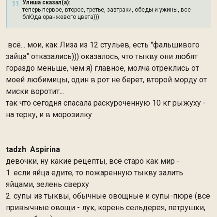
Улиша сказал(а):
теперь первое, второе, третье, завтраки, обеды и ужины, все
блЮда оранжевого цвета)))
всё... мои, как Лиза из 12 стульев, есть "фальшивого
зайца" отказались))) оказалось, что тыкву они любят
гораздо меньше, чем я) главное, молча отреклись от
моей любимицы, один в рот не берет, второй морду от
миски воротит...
так что сегодня спасала раскуроченную 10 кг рыжуху -
на терку, и в морозилку
tadzh
Aspirina
девочки, ну какие рецепты, всё старо как мир -
1. если яйца едите, то пожаренную тыкву залить
яйцами, зелень сверху
2. супы из тыквы, обычные овощные и супы-пюре (все
привычные овощи - лук, корень сельдерея, петрушки,