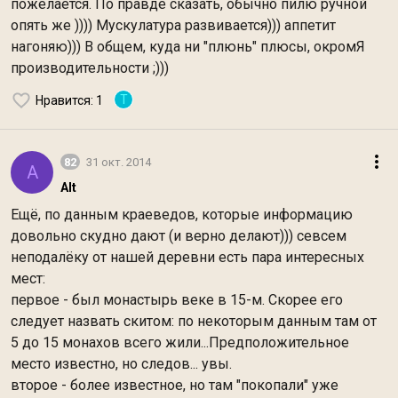
пожелается. По правде сказать, обычно пилю ручной
опять же )))) Мускулатура развивается))) аппетит
нагоняю))) В общем, куда ни "плюнь" плюсы, окромЯ
производительности ;)))
Т
Нравится
: 1
82
31 окт. 2014
A
Alt
Ещё, по данным краеведов, которые информацию
довольно скудно дают (и верно делают))) севсем
неподалёку от нашей деревни есть пара интересных
мест:
первое - был монастырь веке в 15-м. Скорее его
следует назвать скитом: по некоторым данным там от
5 до 15 монахов всего жили...Предположительное
место известно, но следов... увы.
второе - более известное, но там "покопали" уже