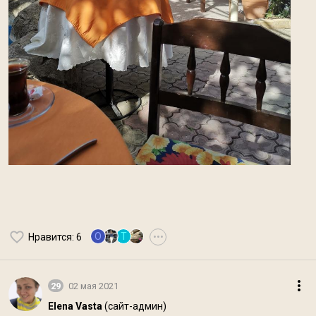
O
Т
Нравится
: 6
•••
29
02 мая 2021
Elena Vasta
(сайт-админ)