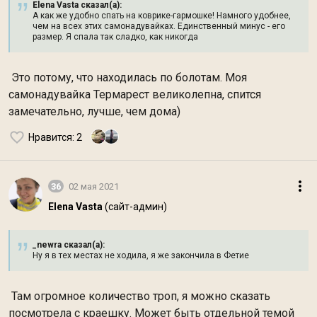
Elena Vasta сказал(а):
А как же удобно спать на коврике-гармошке! Намного удобнее,
чем на всех этих самонадувайках. Единственный минус - его
размер. Я спала так сладко, как никогда
Это потому, что находилась по болотам. Моя
самонадувайка Термарест великолепна, спится
замечательно, лучше, чем дома)
Нравится
: 2
36
02 мая 2021
Elena Vasta
(сайт-админ)
_newra сказал(а):
Ну я в тех местах не ходила, я же закончила в Фетие
Там огромное количество троп, я можно сказать
посмотрела с краешку. Может быть отдельной темой