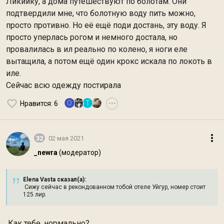
Ликийку, а дома путешествуют по болотам. Они
подтвердили мне, что болотную воду пить можно,
просто противно. Но её ещё поди достань, эту воду. Я
просто уперлась рогом и немного достала, но
провалилась в ил реально по колено, я ноги еле
вытащила, а потом ещё один крокс искала по локоть в
иле.
Сейчас всю одежду постирала
O
Т
Нравится
: 6
•••
32
02 мая 2021
_newra
(модератор)
Elena Vasta сказал(а):
Сижу сейчас в рекондованном тобой отеле Уйгур, номер стоит
125 лир.
Как тебе, нормально?