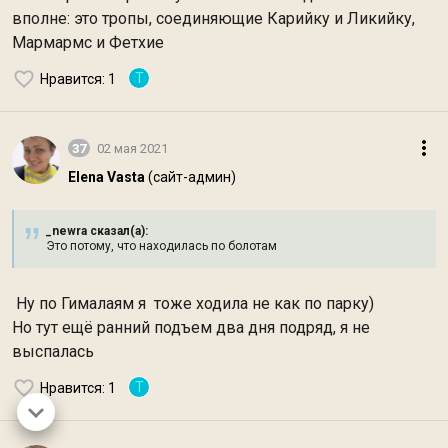
вполне: это тропы, соединяющие Карийку и Ликийку,
Мармармс и Фетхие
Т
Нравится
: 1
37
02 мая 2021
Elena Vasta
(сайт-админ)
_newra сказал(а):
Это потому, что находилась по болотам
Ну по Гималаям я тоже ходила не как по парку)
Но тут ещё ранний подъем два дня подряд, я не
выспалась
Т
Нравится
: 1