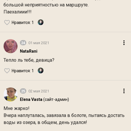
большой неприятностью на маршруте.
Паехалиии!!!
Нравится
: 1
24
01 мая 2021
NataRani
Тепло ль тебе, девица?
Нравится
: 1
25
02 мая 2021
Elena Vasta
(сайт-админ)
Мне жарко!
Вчера наплуталась, завязала в болоте, пытаясь достать
воды из озера, в общем, день удался!