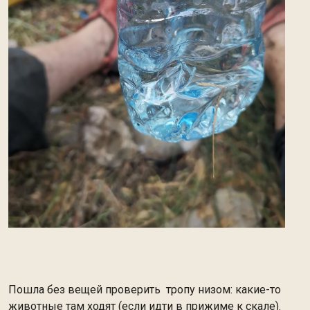
Пошла без вещей проверить тропу низом: какие-то
животные там ходят (если идти в прижиме к скале).