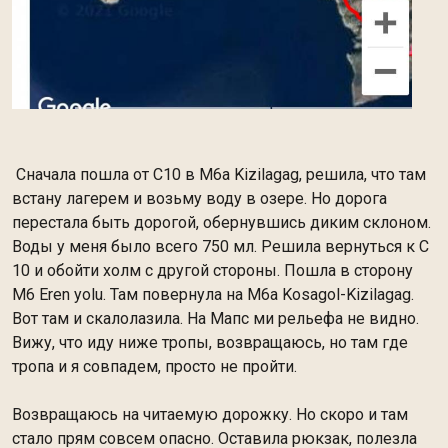
Сначала пошла от С10 в М6а Kizilagag, решила, что там
встану лагерем и возьму воду в озере. Но дорога
перестала быть дорогой, обернувшись диким склоном.
Воды у меня было всего 750 мл. Решила вернуться к С
10 и обойти холм с другой стороны. Пошла в сторону
М6 Eren yolu. Там повернула на M6a Kosagol-Kizilagag.
Вот там и скалолазила. На Мапс ми рельефа не видно.
Вижу, что иду ниже тропы, возвращаюсь, но там где
тропа и я совпадем, просто не пройти.
Возвращаюсь на читаемую дорожку. Но скоро и там
стало прям совсем опасно. Оставила рюкзак, полезла