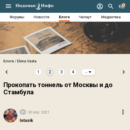
Форумы
Новости
Блоги
Чилаут
Медиатека
Блоги
Elena Vasta
1
2
3
4
...
Прокопать тоннель от Москвы и до
Стамбула
21
30 апр. 2021
lotusik