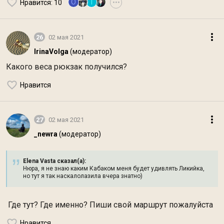
O
Т
Нравится
: 10
•••
26
02 мая 2021
IrinaVolga
(модератор)
Какого веса рюкзак получился?
Нравится
27
02 мая 2021
_newra
(модератор)
Elena Vasta сказал(а):
Нюра, я не знаю каким Кабаком меня будет удивлять Ликийка,
но тут я так наскалолазила вчера знатно)
Где тут? Где именно? Пиши свой маршрут пожалуйста
Нравится