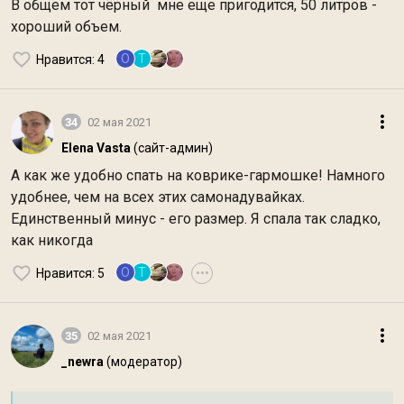
В общем тот чёрный мне еще пригодится, 50 литров -
хороший объем.
O
Т
Нравится
: 4
34
02 мая 2021
Elena Vasta
(сайт-админ)
А как же удобно спать на коврике-гармошке! Намного
удобнее, чем на всех этих самонадувайках.
Единственный минус - его размер. Я спала так сладко,
как никогда
O
Т
Нравится
: 5
•••
35
02 мая 2021
_newra
(модератор)