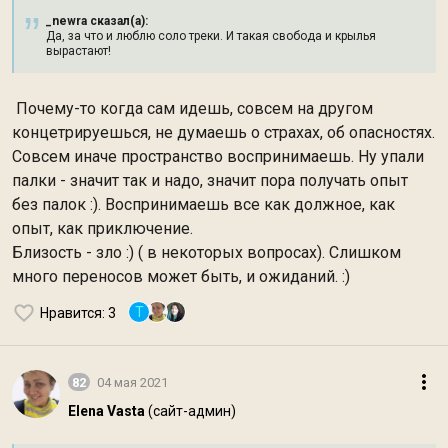
_newra сказал(а):
Да, за что и люблю соло треки. И такая свобода и крылья
вырастают!
Почему-то когда сам идешь, совсем на другом
концетрируешься, не думаешь о страхах, об опасностях.
Совсем иначе пространство воспринимаешь. Ну упали
палки - значит так и надо, значит пора получать опыт
без палок :). Воспринимаешь все как должное, как
опыт, как приключение.
Близость - зло :) ( в некоторых вопросах). Слишком
много переносов может быть, и ожиданий. :)
T
Нравится
: 3
82
04 мая 2021
Elena Vasta
(сайт-админ)