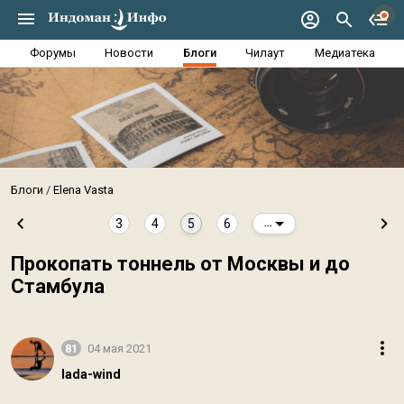
Форумы
Новости
Блоги
Чилаут
Медиатека
Блоги
Elena Vasta
3
4
5
6
...
Прокопать тоннель от Москвы и до
Стамбула
81
04 мая 2021
lada-wind