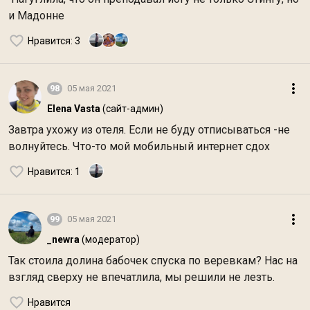
и Мадонне
Нравится
: 3
98
05 мая 2021
Elena Vasta
(сайт-админ)
Завтра ухожу из отеля. Если не буду отписываться -не
волнуйтесь. Что-то мой мобильный интернет сдох
Нравится
: 1
99
05 мая 2021
_newra
(модератор)
Так стоила долина бабочек спуска по веревкам? Нас на
взгляд сверху не впечатлила, мы решили не лезть.
Нравится