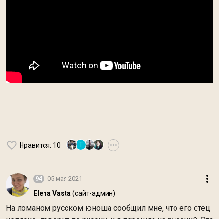
Т
Нравится
: 10
•••
94
05 мая 2021
Elena Vasta
(сайт-админ)
На ломаном русском юноша сообщил мне, что его отец