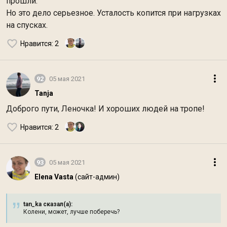
прошли.
Но это дело серьезное. Усталость копится при нагрузках
на спусках.
Нравится
: 2
92
05 мая 2021
Tanja
Доброго пути, Леночка! И хороших людей на тропе!
Нравится
: 2
93
05 мая 2021
Elena Vasta
(сайт-админ)
tan_ka сказал(а):
Колени, может, лучше поберечь?