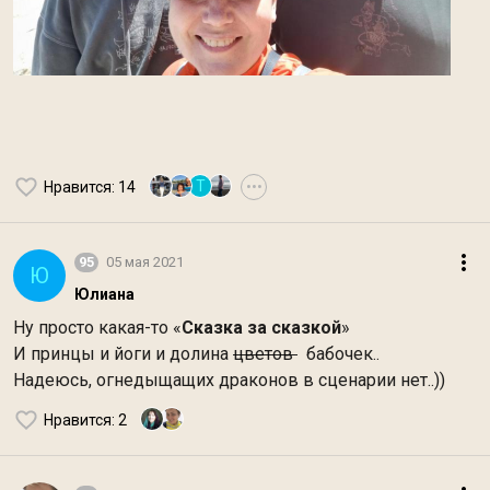
Т
Нравится
: 14
•••
95
05 мая 2021
Ю
Юлиана
Ну просто какая-то «
Сказка
за
сказкой
»
И принцы и йоги и долина
цветов
бабочек..
Надеюсь, огнедыщащих драконов в сценарии нет..))
Нравится
: 2