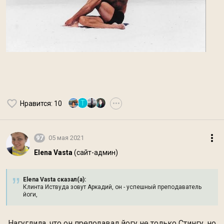
Т
Нравится
: 10
•••
97
05 мая 2021
Elena Vasta
(сайт-админ)
Elena Vasta сказал(а):
Клинта Иствуда зовут Аркадий, он - успешный преподаватель
йоги,
Нагуглила, что он преподавал йогу не только Стингу, но