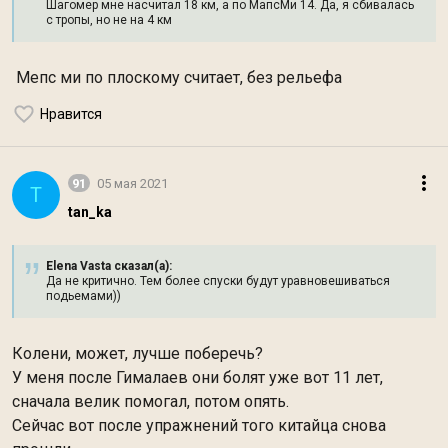
Шагомер мне насчитал 18 км, а по МапсМи 14. Да, я сбивалась
с тропы, но не на 4 км
Мепс ми по плоскому считает, без рельефа
Нравится
91
05 мая 2021
T
tan_ka
Elena Vasta сказал(а):
Да не критично. Тем более спуски будут уравновешиваться
подьемами))
Колени, может, лучше поберечь?
У меня после Гималаев они болят уже вот 11 лет,
сначала велик помогал, потом опять.
Сейчас вот после упражнений того китайца снова