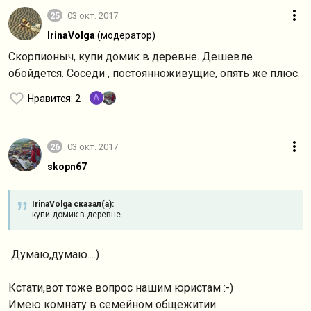
25
03 окт. 2017
IrinaVolga
(модератор)
Скорпионыч, купи домик в деревне. Дешевле
обойдется. Соседи , постоянноживущие, опять же плюс.
A
Нравится
: 2
26
03 окт. 2017
skopn67
IrinaVolga сказал(а):
купи домик в деревне.
Думаю,думаю....)
Кстати,вот тоже вопрос нашим юристам :-)
Имею комнату в семейном общежитии