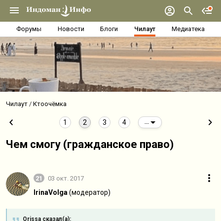
Форумы
Новости
Блоги
Чилаут
Медиатека
Чилаут
Ктоочёмка
1
2
3
4
...
Чем смогу (гражданское право)
21
03 окт. 2017
IrinaVolga
(модератор)
Orissa сказал(а):