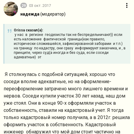
29
03 окт. 2017
надежда
(модератор)
Orissa сказал(а):
у нас в регионе геодезисты так не беспредельничают)) если
есть наложение фактической границы(как правило,
исторически сложившейся, зафиксированной заборами и т.п.)
на границу по кадастру, они сразу информируют заказчика, и , в
принципе, через суд(а иногда и без суда, если соседи
адекватные) эт
Я столкнулась с подобной ситуацией, хорошо что
соседи вполне адекватные, но на оформление-
переоформление затрачено много лишнего времени и
нервов. Соседи купили участок 30 лет назад, наш дом
уже стоял. Они в конце 90-х оформляли участок в
собственность, ставили на кадастровый учет. Я тогда
только кадастровый номер получила, а в 2012г. решила
оформить участок в собственность. Кадастровый
инженер обнаружил что мой дом стоит частично на