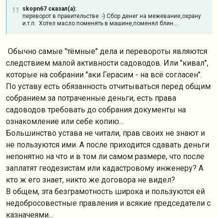
skopn67 сказал(а):
переворот в правительстве :-) Сбор денег на межевание,охрану
и.т.п. Хотел масло поменять в машине,поменял блин....
Обычно самые "тёмные" дела и перевороты являются
следствием малой активности садоводов. Или "кивал",
которые на собрании "аки Герасим - на всё согласен".
По уставу есть обязанность отчитываться перед общим
собранием за потраченные деньги, есть права
садоводов требовать до собрания документы на
ознакомление или себе копию...
Большинство устава не читали, прав своих не знают и
не пользуются ими. А после приходится сдавать деньги
непонятно на что и в том ли самом размере, что после
заплатят геодезистам или кадастровому инженеру? А
кто ж его знает, никто же договора не видел?
В общем, эта безграмотность широка и пользуются ей
недобросовестные правления и всякие председатели с
казначеями...