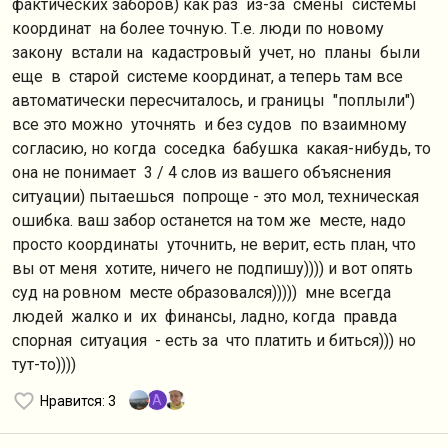
фактических заборов) как раз из-за смены системы
координат на более точную. Т.е. люди по новому
закону встали на кадастровый учет, но планы были
еще в старой системе координат, а теперь там все
автоматически пересчиталось, и границы "поплыли")
все это можно уточнять и без судов по взаимному
согласию, но когда соседка бабушка какая-нибудь, то
она не понимает 3 / 4 слов из вашего объяснения
ситуации) пытаешься попроще - это мол, техническая
ошибка. ваш забор останется на том же месте, надо
просто координаты уточнить, не верит, есть план, что
вы от меня хотите, ничего не подпишу)))) и вот опять
суд на ровном месте образовался))))) мне всегда
людей жалко и их финансы, ладно, когда правда
спорная ситуация - есть за что платить и биться))) но
тут-то))))
A
Нравится
: 3