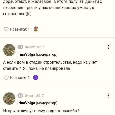
доработают, и желаемое в итоге получат. деньги с
населения трясти у нас очень хорошо умеют, к
сожалению((((
Нравится
: 1
31
04 окт. 2017
IrinaVolga
(модератор)
А если дом в стадии строительства, надо на учет
ставить ? Я , пока, не планировала.
A
Нравится
: 1
32
04 окт. 2017
IrinaVolga
(модератор)
Игорь, отличную тему поднял, спасибо !