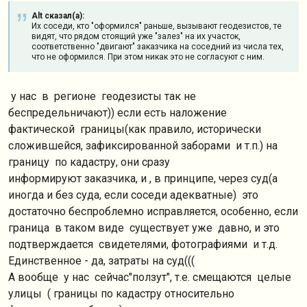
Alt сказал(а):
Их соседи, кто "оформился" раньше, вызывают геодезистов, те
видят, что рядом стоящий уже "залез" на их участок,
соответственно "двигают" заказчика на соседний из числа тех,
что не оформился. При этом никак это не согласуют с ним.
у нас в регионе геодезисты
так не
беспредельничают)) если есть наложение
фактической границы(как правило, исторически
сложившейся, зафиксированной заборами и т.п.) на
границу по кадастру, они сразу
информируют
заказчика
, и , в принципе, через суд(а
иногда и без суда, если соседи адекватные) это
достаточно беспроблемно исправляется, особенно, если
граница в таком виде существует уже давно, и это
подтверждается свидетелями, фотографиями и т.д.
Единственное - да, затраты на суд(((
А вообще у нас сейчас"ползут", т.е. смещаются целые
улицы ( границы по кадастру относительно