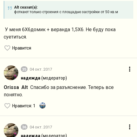
Alt сказал(а):
фоткают только строения с площадью застройки от 50 кв.м
У меня 6Х6домик + веранда 1,5Х6. Не буду пока
суетиться.
Нравится
35
04 окт. 2017
надежда
(модератор)
Orissa
Alt
Спасибо за разъяснение. Теперь все
понятно.
Нравится
: 1
36
04 окт. 2017
надежда
(модератор)