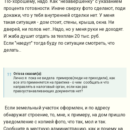
По-хорошему, надо. Как "незавершенку" с указанием
процента готовности. Иначе сверху фото сделают, поди
докажи, что у тебя внутренней отделки нет. У меня
такая ситуация - дом стоит, стены, крыша, окна. Ни
дверей, ни полов нет...Надо, но у меня руки не доходят.
И жаба душит отдать за техплан 20 тыс. руб.
Если "наедут" тогда буду по ситуации смотреть, что
делать...
Orissa сказал(а):
Лично я пока не видела примеров(люди не приходили), как
все это применяется на практике - о чем сообщать и что
направлять в налоговый орган, если как раз
правоустанавливающих документов нет?
Если земельный участок оформлен, и по адресу
обнаружат строение, то, мне, к примеру, на дом пришло
уведомление с копией фото, что так, мол и так.
Сообщите в местную администрацию, как и почему на