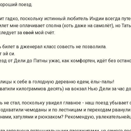
 хороший поезд.
ит гадко, поскольку истинный любитель Индии всегда пут
лет мне оплачивает сполна (хоть даже на самолёт), но Тать
следует за
свой
мой счёт.
ть билет в дженерал класс совесть не позволила.
 эй си.
поезд от Дели до Патны ужас, как комфортен, идёт без ост
толицы к себе в голодную деревню едем, ёлы-палы!
ватили килограммов десять) на вокзал Нью Дели за час д
ть не стал, поскольку увидел главное - наш поезд убывает
 Подхватили чемоданы и по лестницам и переходам рванули
анами, хатулями и рюкзаком? Рекомендую, увлекательнейш
ыла заполнена потенциальными пассажирами, но самого по