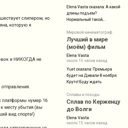
Elena Vasta сказалa: А какой
длины подъем?
ешествует слипером, но
Нормальный такой,
яна, которую я
запыхаться можно Elena
Vasta сказалa: Горы
Мировой кинематограф
Лучший в мире
Аватара? Да
(моём) фильм
Elena Vasta
ановок и НИКОГДА не
около 15 часов назад
Yuet сказалa: Премьера
будет на Дивали 8 ноября.
Круто! Буду ждать
о отправления.
Сплавы и походы
 с платформы нумер 16
Сплав по Керженцу
 к месту убытия (вы
до Волги
ий вид спорта!).
Elena Vasta
около 15 часов назад
езда категорически не