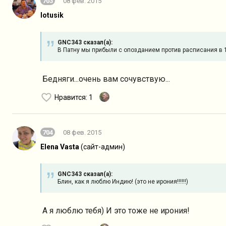
703
08 фев. 2015
lotusik
GNC343 сказал(а):
В Патну мы прибыли с опозданием против расписания в 15 
Бедняги...очень вам сочувствую...
Нравится
: 1
704
08 фев. 2015
Elena Vasta
(сайт-админ)
GNC343 сказал(а):
Блин, как я люблю Индию! (это не ирония!!!!!!)
А я люблю тебя) И это тоже не ирония!