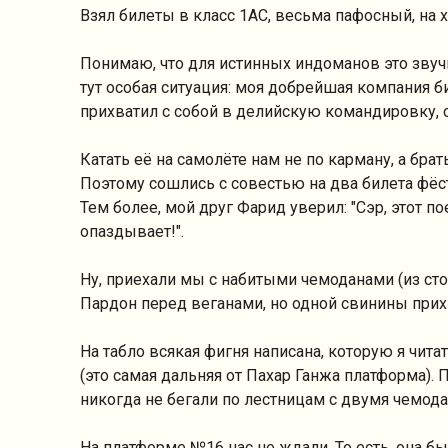
Взял билеты в класс 1AC, весьма пафосный, на
П
онимаю, что для истинных индоманов это звуч
тут особая ситуация: моя добрейшая компания би
прихватил с собой в делийскую командировку, 
Катать её на самолёте нам не по карману, а бра
Поэтому сошлись с совестью на два билета фёст
Тем более, мой друг Фарид уверил: "Сэр, этот 
опаздывает!".
Ну, приехали мы с набитыми чемоданами (из с
Пардон перед веганами, но одной свинины прих
На табло всякая фигня написана, которую я чита
(это самая дальняя от Пахар Ганжа платформа).
никогда не бегали по лестницам с двумя чемод
На платформе №16 нас не ждали. То есть, она б