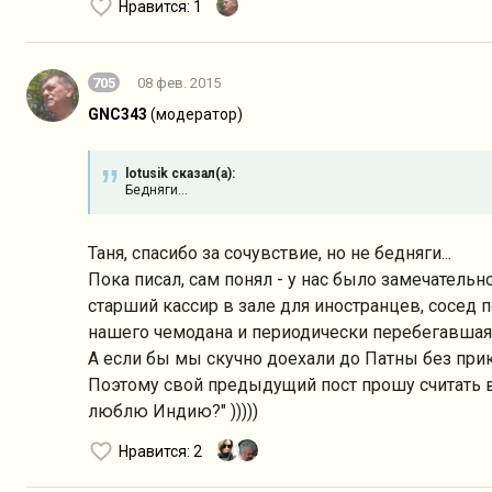
Нравится
: 1
705
08 фев. 2015
GNC343
(модератор)
lotusik сказал(а):
Бедняги...
Таня, спасибо за сочувствие, но не бедняги...
Пока писал, сам понял - у нас было замечатель
старший кассир в зале для иностранцев, сосед 
нашего чемодана и периодически перебегавшая 
А если бы мы скучно доехали до Патны без при
Поэтому свой предыдущий пост прошу считать 
люблю Индию?" )))))
Нравится
: 2