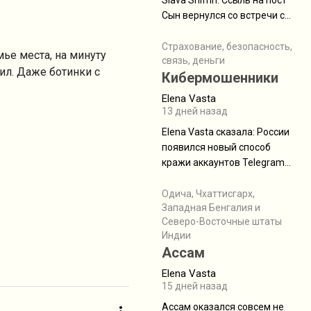
Slava Shifrin: Ссыль на пост
Сын вернулся со встречи с
армейскими друзьями (год
уже, как демобилизовались,
Страхование, безопасность,
мье места, на минуту
связь, деньги
а продолжают встречаться
ил. Даже ботинки с
Кибермошенники
почти каждую неделю) и с
порога сообщил: "Эйтан
Elena Vasta
разводится!" Эйтан -
13 дней назад
мальчик из религиозной
Elena Vasta сказалa: России
семьи, из тех, кого называют
появился новый способ
"вязаные кипы". С 2022-го
кражи аккаунтов Telegram
без пароля и SMS
Прочитайте! У моих двух
Одича, Чхаттисгарх,
Западная Бенгалия и
знакомых вот так увели
Северо-Восточные штаты
аккаунты
Индии
Ассам
Elena Vasta
15 дней назад
Ассам оказался совсем не