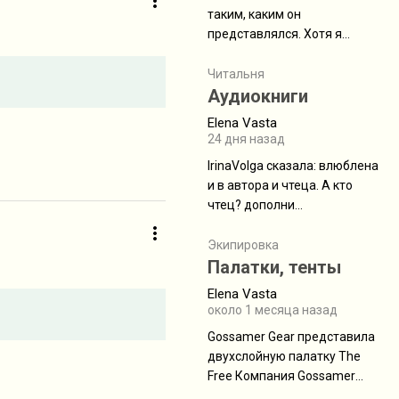
таким, каким он
представлялся. Хотя я
увидела его буквально
краешек, но все же схватила
Читальня
ауру штата, как-то он меня
Аудиокниги
принял и я его. Пышная
Elena Vasta
природа, мягкие
24 дня назад
доброжелательные люди,
IrinaVolga сказалa: влюблена
такая как бы переходная
и в автора и чтеца. А кто
ступень между привычной
чтец? дополни
нам Индией и остальными
рекомендацию
СВ штатами, которые я тоже
Экипировка
надеюсь увидеть.
Палатки, тенты
Elena Vasta
около 1 месяца назад
Gossamer Gear представила
двухслойную палатку The
Free Компания Gossamer
Gear представила