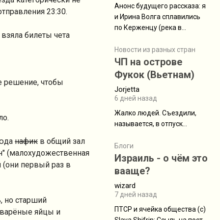
Анонс будущего рассказа: я
отправления 23:30.
и Ирина Волга сплавились
по Керженцу (река в
 взяла билеты чета
Нижегородской области) от
села Керженец до стоящего
Новости из разных стран
на берегу Волги
ЧП на острове
Макарьевского монастыря,
Фукок (Вьетнам)
е решение, чтобы
это маршрут на 200 км
Jorjetta
[видео]
6 дней назад
Жалко людей. Съездили,
ло.
называется, в отпуск...
сюда
нафик
в общий зал
Блоги
н" (малохудожественная
Израиль - о чём это
 (они первый раз в
вааще?
wizard
7 дней назад
, но старший
ПТСР и ячейка общества (с)
 варёные яйцы и