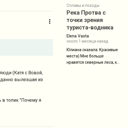
туристическую палатку The
Сплавы и походы
Free, которая стала первой
Река Протва с
полностью самонесущей
точки зрения
ультралегкой моделью в
туриста-водника
ассортименте
Elena Vasta
производителя. Новинка
около 1 месяца назад
получила двухслойную
конструкцию с отдельным
Юлиана сказалa: Красивые
внешним тентом и сетчатой
места) Мне больше
внутренней палаткой, а ее
нравятся северные леса, как
масса в базовой
в Новгородчине)) Где флора
люди (Катя с Вовой,
комплектации составляет
южной тайги
жиданно вылезшая из
около 845 г. Палатка весит
менее
 в топик "Почему я