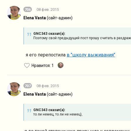
706
08 фев. 2015
Elena Vasta
(сайт-админ)
GNC343 сказал(а):
Поэтому свой предыдущий пост прошу считать в раздража
я его перепостила
в "школу выживания"
Нравится
: 1
707
08 фев. 2015
Elena Vasta
(сайт-админ)
GNC343 сказал(а):
то ли немец, то ли не немец),