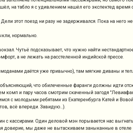
ишёл, на табло я с удивлением нашёл его экспектед время 
ели этот поезд ни разу не задерживался. Пока на него не
ыкли, нормально.
окзал. Чутьё подсказывает, что нужно найти нестандартно
форт, а не лежать на расстеленной индийской прессе.
емоданами даётся уже привычно), там мягкие диваны и теп
к, объясняющий, что обилеченные фаранги должны идти от
м комп и пару часов смотрим скаченный загодя "Левиафа
мимся с молодыми ребятами из Екатеренбурга Катей и Вовой
тов, всё впереди. Завидую...).
дин с кассирами. Один деловой мэн порывается нас выгнать
ывая доверие, мы даже не вытаскиваем заныканные в отеле