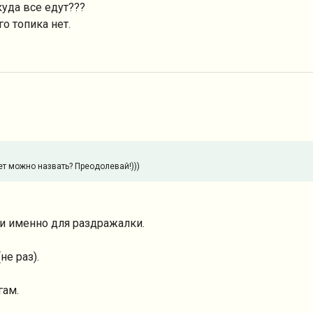
куда все едут???
о топика нет.
ет можно назвать? Преодолевай!)))
и именно для раздражалки.
не раз).
гам.