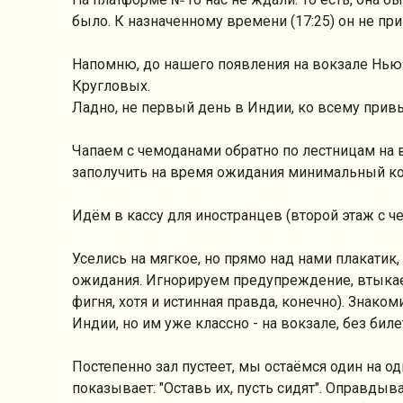
было. К назначенному времени (17:25) он не пр
Напомню, до нашего появления на вокзале Нью Д
Кругловых.
Ладно, не первый день в Индии, ко всему прив
Чапаем с чемоданами обратно по лестницам на в
заполучить на время ожидания минимальный ком
Идём в кассу для иностранцев (второй этаж с ч
Уселись на мягкое, но прямо над нами плакати
ожидания. Игнорируем предупреждение, втыкае
фигня, хотя и истинная правда, конечно). Знако
Индии, но им уже классно - на вокзале, без биле
Постепенно зал пустеет, мы остаёмся один на о
показывает: "Оставь их, пусть сидят". Оправд