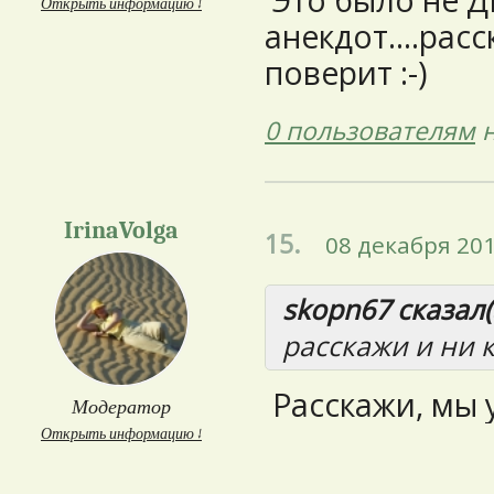
Это было не Д
Открыть информацию ↓
анекдот....рас
поверит :-)
0 пользователям
н
IrinaVolga
15.
08 декабря 201
skopn67 сказал(
расскажи и ни к
Расскажи, мы у
Модератор
Открыть информацию ↓