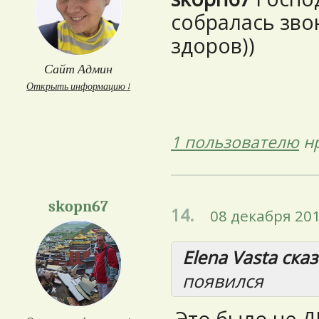
собралась звон
здоров))
Сайт Админ
Открыть информацию ↓
1 пользователю
нр
skopn67
14.
08 декабря 201
Elena Vasta сказ
появился