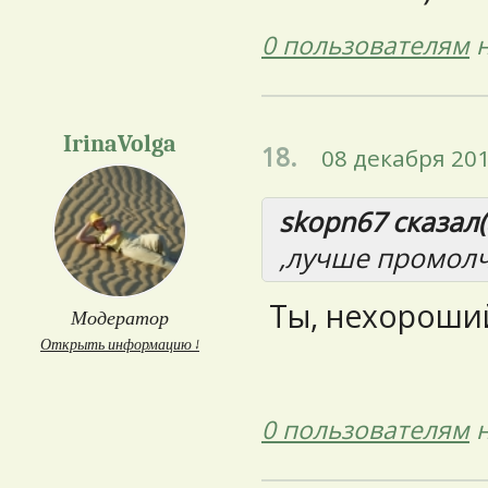
0 пользователям
н
IrinaVolga
18.
08 декабря 201
skopn67 сказал(
,лучше промолч
Ты, нехороший,
Модератор
Открыть информацию ↓
0 пользователям
н