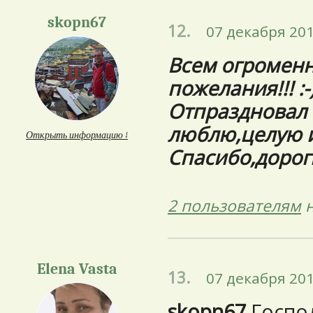
skopn67
12.
07 декабря 201
Всем огроменн
пожелания!!! :-
Отпраздновал н
люблю,целую и
Открыть информацию ↓
Спасибо,дорогие
2 пользователям
н
Elena Vasta
13.
07 декабря 201
skopn67
Господ