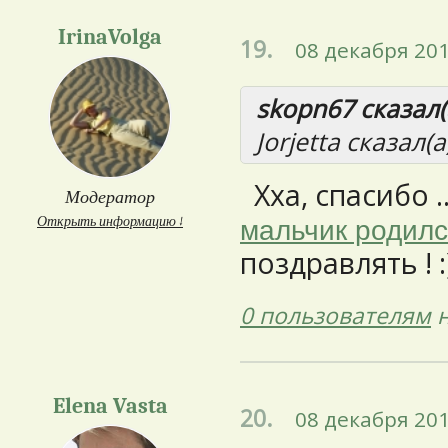
IrinaVolga
19.
08 декабря 201
skopn67 сказал(
Jorjetta сказал(а
Хха, спасибо ..
Модератор
Открыть информацию ↓
мальчик родил
поздравлять ! :)
0 пользователям
н
Elena Vasta
20.
08 декабря 201