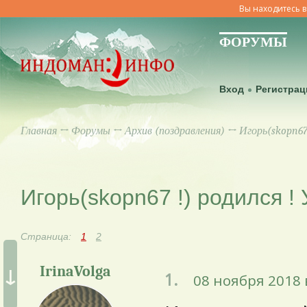
Вы находитесь в
ФОРУМЫ
Вход
Регистрац
Главная
↔
Форумы
↔
Архив (поздравления)
↔ Игорь(skopn67 
Игорь(skopn67 !) родился ! 
Страница:
1
2
↓
IrinaVolga
1.
08 ноября 2018 