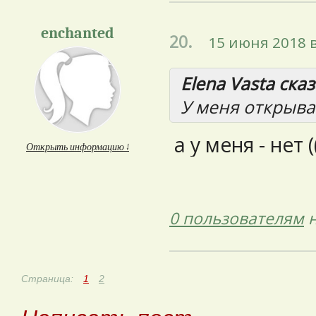
enchanted
20.
15 июня 2018 в
Elena Vasta сказ
У меня открыва
а у меня - нет (
Открыть информацию ↓
0 пользователям
н
Страница:
1
2