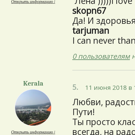
Лена )))))I love
Открыть информацию ↓
skopn67
Да! И здоровья
tarjuman
I can never tha
0 пользователям
н
Kerala
5.
11 июня 2018 в 
Любви, радости
Пути!
Ты просто клас
всегда, на рад
Открыть информацию ↓