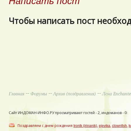
Написать пост
Чтобы написать пост необхо
Главная
↔
Форумы
↔
Архив (поздравления)
↔ Лена Enchante
Сайт ИНДОМАН-ИНФО.РУ просматривают гостей - 2, индоманов - 0:
Поздравляем с днем рождения
,
,
,
IronIk (irinanik)
ejevika
clownfish
k