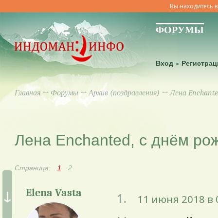
Вы находитесь в
ФОРУМЫ
Вход
Регистрац
Главная
↔
Форумы
↔
Архив (поздравления)
↔ Лена Enchante
Лена Enchanted, с днём ро
Страница:
1
2
↓
Elena Vasta
1.
11 июня 2018 в 