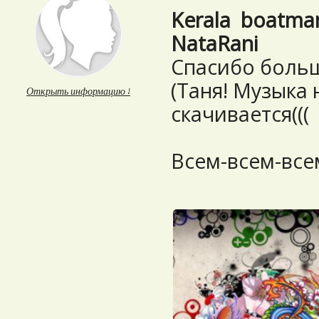
Kerala
boatma
NataRani
Cпасибо больш
(Таня! Музыка 
Открыть информацию ↓
скачивается((( 
Всем-всем-все