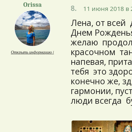
Orissa
8.
11 июня 2018 в 
Лена, от всей
Днем Рожденья
желаю продол
красочном та
Открыть информацию ↓
напевая, прита
тебя это здоро
конечно же, зд
гармонии, пус
люди всегда б