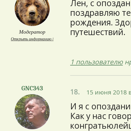
Лен, с опозда
поздравляю т
рождения. Здо
путешествий.
Модератор
Открыть информацию ↓
1 пользователю
нр
GNC343
18.
15 июня 2018 в
И я с опоздани
Как у нас гово
конгратьюлейш