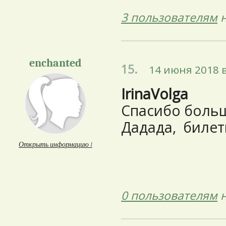
3 пользователям
н
enchanted
15.
14 июня 2018 в
IrinaVolga
Спасибо больш
Дадада, билеты
Открыть информацию ↓
0 пользователям
н