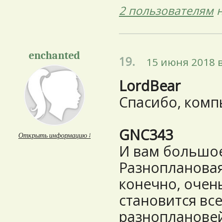
2 пользователям
н
enchanted
19.
15 июня 2018 в
LordBear
Спасибо, комп
GNC343
Открыть информацию ↓
И вам большое
Разноплановая
конечно, очен
становится вс
разноплановей,