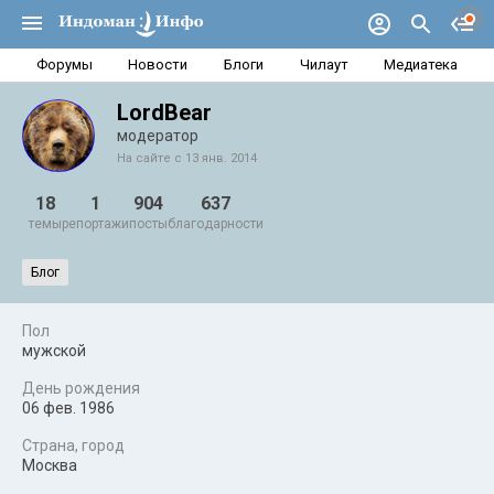
Форумы
Новости
Блоги
Чилаут
Медиатека
LordBear
модератор
На сайте с 13 янв. 2014
18
1
904
637
темы
репортажи
посты
благодарности
Блог
Пол
мужской
День рождения
06 фев. 1986
Страна, город
Москва