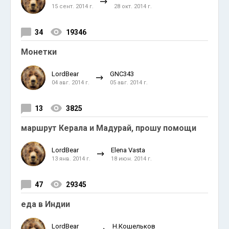
15 сент. 2014 г.
28 окт. 2014 г.
34
19346
Монетки
LordBear
GNC343
04 авг. 2014 г.
05 авг. 2014 г.
13
3825
маршрут Керала и Мадурай, прошу помощи
LordBear
Elena Vasta
13 янв. 2014 г.
18 июн. 2014 г.
47
29345
еда в Индии
LordBear
Н.Кошельков