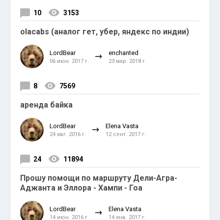
10
3153
olacabs (аналог гет, убер, яндекс по индии)
LordBear
enchanted
06 июн. 2017 г.
23 мар. 2018 г.
8
7569
аренда байка
LordBear
Elena Vasta
24 авг. 2016 г.
12 сент. 2017 г.
24
11894
Прошу помощи по маршруту Дели-Агра-
Аджанта и Эллора - Хампи - Гоа
LordBear
Elena Vasta
14 июн. 2016 г.
14 янв. 2017 г.