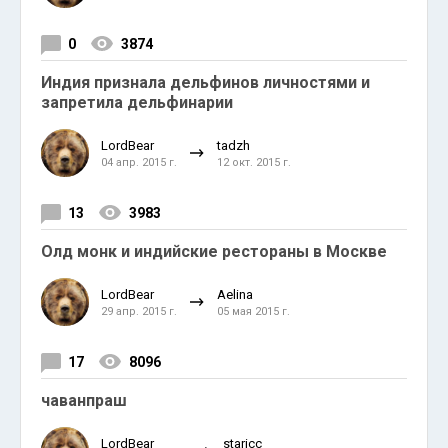
0
3874
Индия признала дельфинов личностями и
запретила дельфинарии
LordBear
tadzh
04 апр. 2015 г.
12 окт. 2015 г.
13
3983
Олд монк и индийские рестораны в Москве
LordBear
Aelina
29 апр. 2015 г.
05 мая 2015 г.
17
8096
чаванпраш
LordBear
staricc