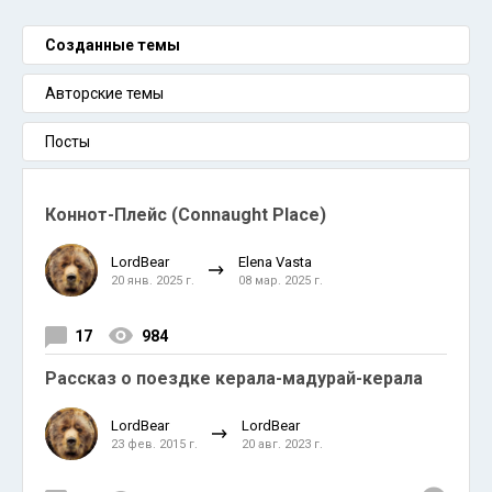
Созданные темы
Авторские темы
Посты
Коннот-Плейс (Connaught Place)
LordBear
Elena Vasta
20 янв. 2025 г.
08 мар. 2025 г.
17
984
Рассказ о поездке керала-мадурай-керала
LordBear
LordBear
23 фев. 2015 г.
20 авг. 2023 г.