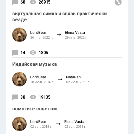
68
26915
виртуальная симка и связь практически
везде
LordBear
Elena Vasta
26 янв. 2022 г.
29 янв. 2022 г.
14
1805
Индийская музыка
LordBear
NataRani
18 июл. 2016 г.
02 июл. 2021 г.
38
19135
помогите советом.
LordBear
Elena Vasta
02 авг. 2018 г.
02 авг. 2018 г.