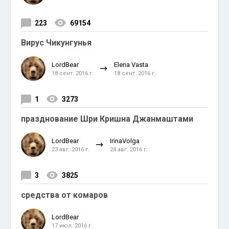
223
69154
Вирус Чикунгунья
LordBear
Elena Vasta
18 сент. 2016 г.
18 сент. 2016 г.
1
3273
празднование Шри Кришна Джанмаштами
LordBear
IrinaVolga
23 авг. 2016 г.
24 авг. 2016 г.
3
3825
средства от комаров
LordBear
17 июл. 2016 г.