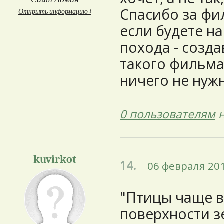
Спасибо за фил
Открыть информацию ↓
если будете н
похода - созда
такого фильма
ничего не нужн
0 пользователям
н
kuvirkot
14.
06 февраля 201
"Птицы чаще в
поверхности з