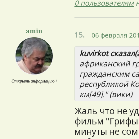
0 пользователям
н
amin
15.
06 февраля 201
kuvirkot сказал(а
африканский гр
гражданским с
Открыть информацию ↓
республикой Ко
км[49]." (вики)
Жаль что не у
фильм "Грифы л
минуты не сом