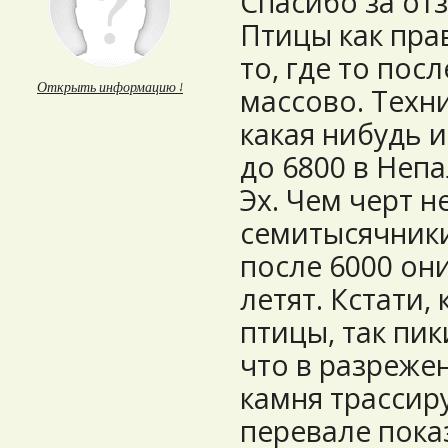
Спасибо за от
Птицы как пра
то, где то посл
Открыть информацию ↓
массово. Техн
какая нибудь и
до 6800 в Неп
Эх. Чем черт н
семитысячники
после 6000 он
летят. Кстати,
птицы, так пик
что в разрежен
камня трассир
перевале пока