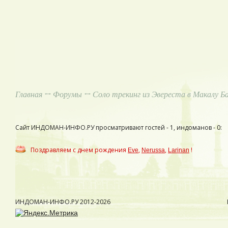
Главная
↔
Форумы
↔ Соло трекинг из Эвереста в Макалу Б
Сайт ИНДОМАН-ИНФО.РУ просматривают гостей - 1, индоманов - 0:
Поздравляем с днем рождения
,
,
!
Eve
Nerussa
Larinan
ИНДОМАН-ИНФО.РУ
2012-2026