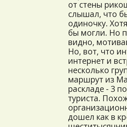
от стены рико
слышал, что бы
одиночку. Хот
бы могли. Но 
видно, мотивац
Но, вот, что и
интернет и вст
несколько гру
маршрут из Ма
раскладе - 3 п
туриста. Похож
организационн
дошел как в к
шеститысячник