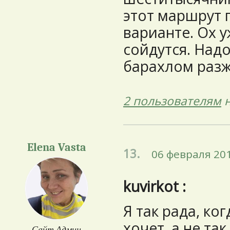
этот маршрут 
варианте. Ох у
сойдутся. Надо
барахлом разж
2 пользователям
н
Elena Vasta
13.
06 февраля 201
kuvirkot :
Я так рада, ког
хочет, а не так
Сайт Админ