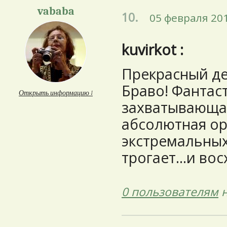
vababa
10.
05 февраля 201
kuvirkot :
Прекрасный де
Браво! Фантас
Открыть информацию ↓
захватывающая
абсолютная ор
экстремальных
трогает...и во
0 пользователям
н