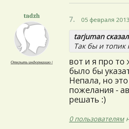
tadzh
7.
05 февраля 2013
tarjuman сказал(
Так бы и топик
вот и я про то 
Открыть информацию ↓
было бы указат
Непала, но эт
пожелания - ав
решать :)
0 пользователям
н