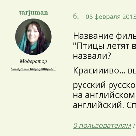
tarjuman
6.
05 февраля 2013
Название фил
"Птицы летят в
назвали?
Модератор
Красиииво... в
Открыть информацию ↓
русский русско
на английском
английский. С
0 пользователям
н