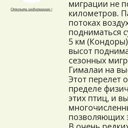
миграции не п
Открыть информацию ↓
километров. П
потоках возду
подниматься 
5 км (Кондоры)
высот поднима
сезонных мигр
Гималаи на выс
Этот перелет 
пределе физи
этих птиц, и в
многочисленны
позволяющих э
В очень редки