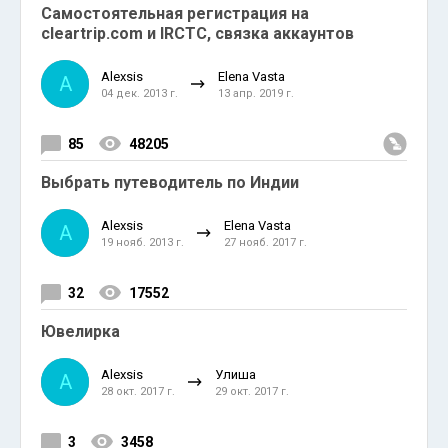
Самостоятельная регистрация на
cleartrip.com и IRCTC, связка аккаунтов
Alexsis
Elena Vasta
A
04 дек. 2013 г.
13 апр. 2019 г.
85
48205
Выбрать путеводитель по Индии
Alexsis
Elena Vasta
A
19 нояб. 2013 г.
27 нояб. 2017 г.
32
17552
Ювелирка
Alexsis
Улиша
A
28 окт. 2017 г.
29 окт. 2017 г.
3
3458