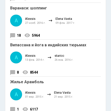
Варанаси: шоппинг
Alexsis
Elena Vasta
A
27 нояб. 2016 г.
09 фев. 2017 г.
18
5964
Випасcана и йога в индийских тюрьмах
Alexsis
staricc
A
13 фев. 2014 г.
26 янв. 2016 г.
8
8544
Жилье Арамболь
Alexsis
Elena Vasta
A
01 мар. 2015 г.
21 мар. 2015 г.
1
6117