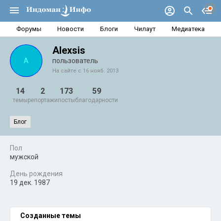
Форумы
Новости
Блоги
Чилаут
Медиатека
Alexsis
A
пользователь
На сайте с 16 нояб. 2013
14
2
173
59
темы
репортажи
посты
благодарности
Блог
Пол
мужской
День рождения
19 дек. 1987
Созданные темы