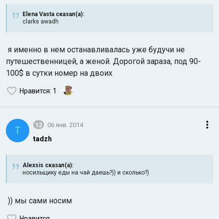
Elena Vasta сказал(а):
clarks awadh
я именно в нем останавливалась уже будучи не
путешественницей, а женой. Дорогой зараза, под 90-
100$ в сутки номер на двоих
Нравится
: 1
12
06 янв. 2014
T
tadzh
Alexsis сказал(а):
носильщику еды на чай даешь?)) и сколько?)
)) мы сами носим
Нравится