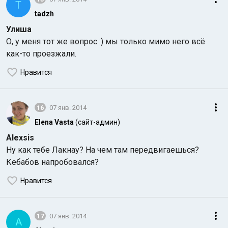
T
tadzh
Улиша
О, у меня тот же вопрос :) мы только мимо него всё
как-то проезжали.
Нравится
16
07 янв. 2014
Elena Vasta
(сайт-админ)
Alexsis
Ну как тебе Лакнау? На чем там передвигаешься?
Кебабов напробовался?
Нравится
17
07 янв. 2014
A