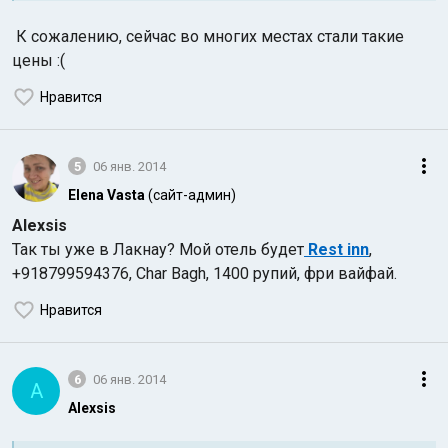
К сожалению, сейчас во многих местах стали такие
цены :(
Нравится
5
06 янв. 2014
Elena Vasta
(сайт-админ)
Alexsis
Так ты уже в Лакнау? Мой отель будет
Rest inn
,
+918799594376, Char Bagh, 1400 рупий, фри вайфай.
Нравится
6
06 янв. 2014
A
Alexsis