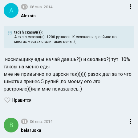
10
06 янв. 2014
A
Alexsis
tadzh сказал(а):
Alexsis сказал(а): 1200 рупасов К сожалению, сейчас во
многих местах стали такие цены :(
носильщику еды на чай даешь?)) и сколько?) тут 10%
таксы на меню еды
мне не привычно по царски так)))))) разок дал за то что
шмотки принес 5 рупий ,по моему его это
растроило)))или мне показалось..)
Нравится
11
06 янв. 2014
B
belaruska