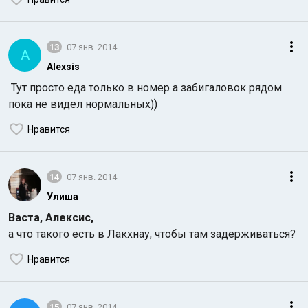
13
07 янв. 2014
A
Alexsis
Тут просто еда только в номер а забигаловок рядом
пока не видел нормальных))
Нравится
14
07 янв. 2014
Улиша
Васта, Алексис,
а что такого есть в Лакхнау, чтобы там задерживаться?
Нравится
15
07 янв. 2014