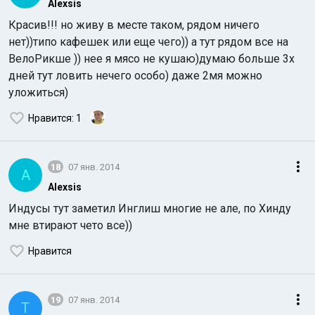
Alexsis
Красив!!! но живу в месте таком, рядом ничего
нет))типо кафешек или еще чего)) а тут рядом все на
ВелоРикше )) нее я мясо не кушаю)думаю больше 3х
дней тут ловить нечего особо) даже 2мя можно
уложиться)
Нравится
: 1
18
07 янв. 2014
A
Alexsis
Индусы тут заметил Инглиш многие не але, по Хинду
мне втирают чето все))
Нравится
19
07 янв. 2014
T