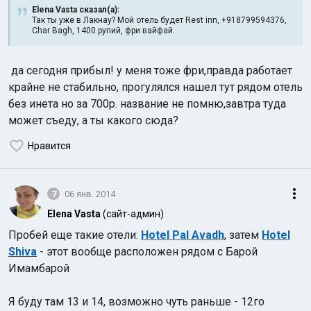
Elena Vasta сказал(а):
Так ты уже в Лакнау? Мой отель будет Rest inn, +918799594376,
Char Bagh, 1400 рупий, фри вайфай.
да сегодня прибыл! у меня тоже фри,правда работает
крайне не стабильно, прогулялся нашел тут рядом отель
без инета но за 700р. название не помню,завтра туда
может съеду, а ты какого сюда?
Нравится
7
06 янв. 2014
Elena Vasta
(сайт-админ)
Пробей еще такие отели:
Hotel Pal Avadh
, затем
Hotel
Shiva
- этот вообще расположен рядом с Барой
Имамбарой
Я буду там 13 и 14, возможно чуть раньше - 12го