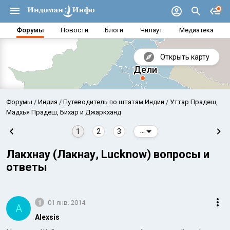
Форумы
Новости
Блоги
Чилаут
Медиатека
Открыть карту
Форумы
Индия
Путеводитель по штатам Индии
Уттар Прадеш,
Мадхья Прадеш, Бихар и Джаркханд
1
2
3
...
Лакхнау (Лакнау, Lucknow) вопросы и
ответы
1
01 янв. 2014
A
Аравийское море
Бенг
Alexsis