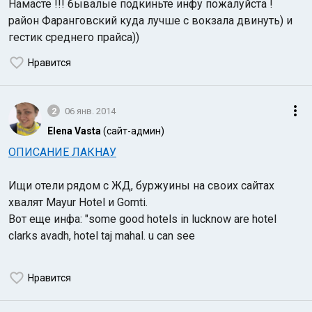
Намасте !!! бывалые подкиньте инфу пожалуйста !
район Фаранговский куда лучше с вокзала двинуть) и
гестик среднего прайса))
Нравится
2
06 янв. 2014
Индийский океан
Elena Vasta
(сайт-админ)
ОПИСАНИЕ ЛАКНАУ
Ищи отели рядом с ЖД, буржуины на своих сайтах
хвалят Mayur Hotel и Gomti.
Вот еще инфа: "some good hotels in lucknow are hotel
clarks avadh, hotel taj mahal. u can see
Нравится