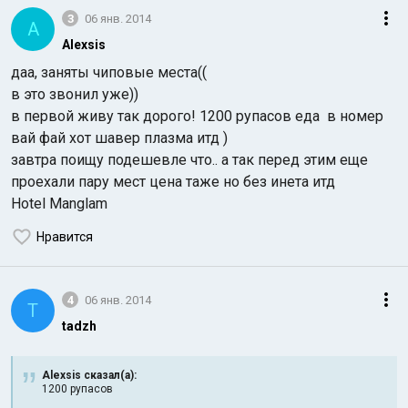
3
06 янв. 2014
A
Alexsis
даа, заняты чиповые места((
в это звонил уже))
в первой живу так дорого! 1200 рупасов еда в номер
вай фай хот шавер плазма итд )
завтра поищу подешевле что.. а так перед этим еще
проехали пару мест цена таже но без инета итд
Hotel Manglam
Нравится
4
06 янв. 2014
T
tadzh
Alexsis сказал(а):
1200 рупасов