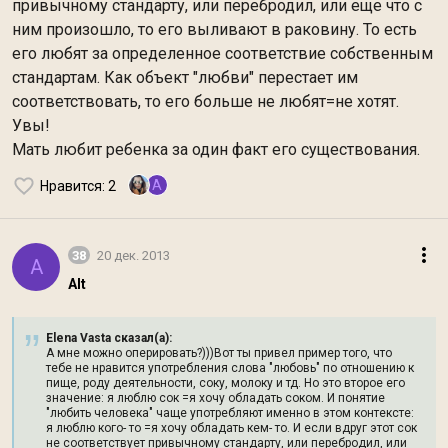
привычному стандарту, или перебродил, или еще что с
ним произошло, то его выливают в раковину. То есть
его любят за определенное соответствие собственным
стандартам. Как объект "любви" перестает им
соответствовать, то его больше не любят=не хотят.
Увы!
Мать любит ребенка за один факт его существования.
A
Нравится
: 2
38
20 дек. 2013
A
Alt
Elena Vasta сказал(а):
А мне можно оперировать?)))Вот ты привел пример того, что
тебе не нравится употребления слова "любовь" по отношению к
пище, роду деятельности, соку, молоку и тд. Но это второе его
значение: я люблю сок =я хочу обладать соком. И понятие
"любить человека" чаще употребляют именно в этом контексте:
я люблю кого- то =я хочу обладать кем- то. И если вдруг этот сок
не соответствует привычному стандарту, или перебродил, или