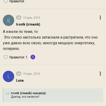
Нравится
23
19 дек. 2013
I(
IronIk (irinanik)
А ежели по теме, то
Это слово настолько затаскали и растратили, что оно
уже давно всю свою, некогда мощную энергетику,
потеряло.
A
Нравится
: 1
24
19 дек. 2013
L
Luna
IronIk (irinanik) сказал(а):
Доктор, это лечится?