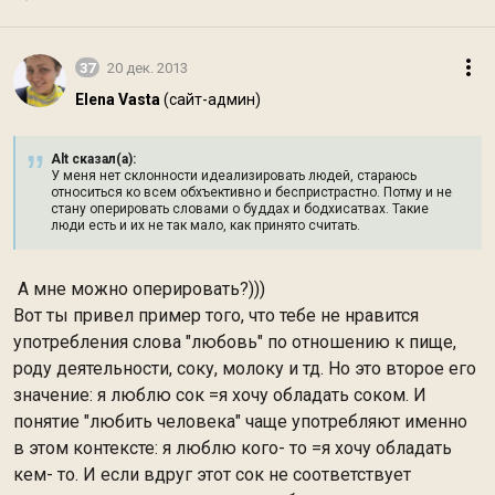
37
20 дек. 2013
Elena Vasta
(сайт-админ)
Alt сказал(а):
У меня нет склонности идеализировать людей, стараюсь
относиться ко всем обхъективно и беспристрастно. Потму и не
стану оперировать словами о буддах и бодхисатвах. Такие
люди есть и их не так мало, как принято считать.
А мне можно оперировать?)))
Вот ты привел пример того, что тебе не нравится
употребления слова "любовь" по отношению к пище,
роду деятельности, соку, молоку и тд. Но это второе его
значение: я люблю сок =я хочу обладать соком. И
понятие "любить человека" чаще употребляют именно
в этом контексте: я люблю кого- то =я хочу обладать
кем- то. И если вдруг этот сок не соответствует