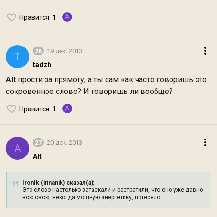
A
Нравится
: 1
26
19 дек. 2013
T
tadzh
Alt
прости за прямоту, а ты сам как часто говоришь это
сокровенное слово? И говоришь ли вообще?
A
Нравится
: 1
27
20 дек. 2013
A
Alt
IronIk (irinanik) сказал(а):
Это слово настолько затаскали и растратили, что оно уже давно
всю свою, некогда мощную энергетику, потеряло.