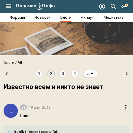
Форумы
Новости
Блоги
Чилаут
Медиатека
Блоги
Alt
1
2
3
4
...
Известно всем и никто не знает
21
19 дек. 2013
L
Luna
IronIk (irinanik) сказал(а):