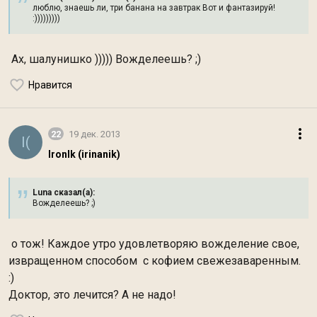
люблю, знаешь ли, три банана на завтрак Вот и фантазируй!
:)))))))))
Ах, шалунишко ))))) Вожделеешь? ;)
Нравится
22
19 дек. 2013
I(
IronIk (irinanik)
Luna сказал(а):
Вожделеешь? ;)
о тож! Каждое утро удовлетворяю вожделение свое,
извращенном способом с кофием свежезаваренным.
:)
Доктор, это лечится?
А не надо!