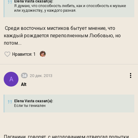
Elena Vasta сказал(а):
Я думаю, что способность любить, как и способность к музыке
или художеству, у каждого разная.
Среди восточных мистиков бытует мнение, что
каждый рождается переполненным Любовью, но
потом....
Нравится
: 1
34
20 дек. 2013
A
Alt
Elena Vasta сказал(а):
Если ты гениален
Паганини, говорят, с негодованием отвергал попытки