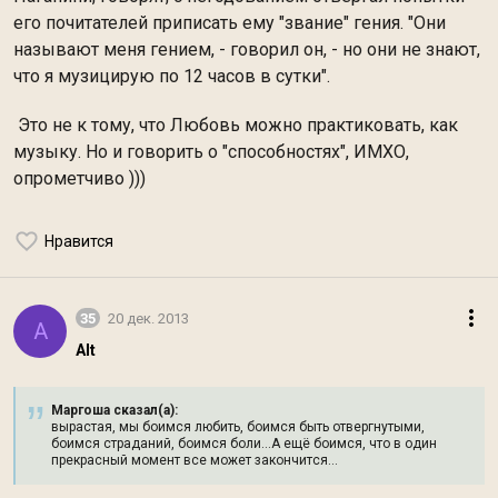
его почитателей приписать ему "звание" гения. "Они
называют меня гением, - говорил он, - но они не знают,
что я музицирую по 12 часов в сутки".
Это не к тому, что Любовь можно практиковать, как
музыку. Но и говорить о "способностях", ИМХО,
опрометчиво )))
Нравится
35
20 дек. 2013
A
Alt
Маргоша сказал(а):
вырастая, мы боимся любить, боимся быть отвергнутыми,
боимся страданий, боимся боли…А ещё боимся, что в один
прекрасный момент все может закончится…