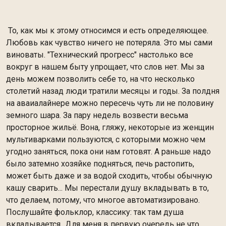
То, как мы к этому относимся и есть определяющее.
Любовь как чувство ничего не потеряла. Это мы сами
виноваты. "Технический прогресс" настолько все
вокруг в нашем быту упрощает, что слов нет. Мы за
день можем позволить себе то, на что несколько
столетий назад люди тратили месяцы и годы. За полдня
на аваиалайнере можно пересечь чуть ли не половину
земного шара. За пару недель возвести весьма
просторное жильё. Вона, гляжу, некоторые из женщин
мультиварками пользуются, с которыми можно чем
угодно заняться, пока они нам готовят. А раньше надо
было затемно хозяйке подняться, печь растопить,
может быть даже и за водой сходить, чтобы обычную
кашу сварить... Мы перестали душу вкладывать в то,
что делаем, потому, что многое автоматизировано.
Послушайте фольклор, классику: так там душа
вкладывается...Для меня в первую очередь не что