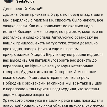
SvetaVolga
День шестой. Хампи!!!
Должны были приехать в 6 утра, но поезд опаздывал и
мы сверялись с Мапсми т.к. спросить было некого, все
сладко спали. Как они понимают во сколько надо
встать? Выходили мы не одни, но при этом, местные не
дергались, а сладко спали. Автобусную остановку не
нашли, пришлось ехать на тук-туке. Утром довольно
прохладно, поверх флиски еще и шарфом
прикрывались. Увидев Вирупакшу попросили водителя
нас высадить. Он пытался уговорить нас доехать до
переправы, но Ирина на все уговоры категорично
говорила, будем жить на этой стороне. И мы пошли
искать хостел. Увы , все отправляют нас за реку.
Побродив с рюкзаками за спиной, мы все-таки вышли
к переправе и там туристы подтвердили, что хостелы
рядом с храмом закрыты.
Храмового слона уже вывели к реке и мы, пока ждали
лодку, наблюдали как слон обливал индусов, как потом