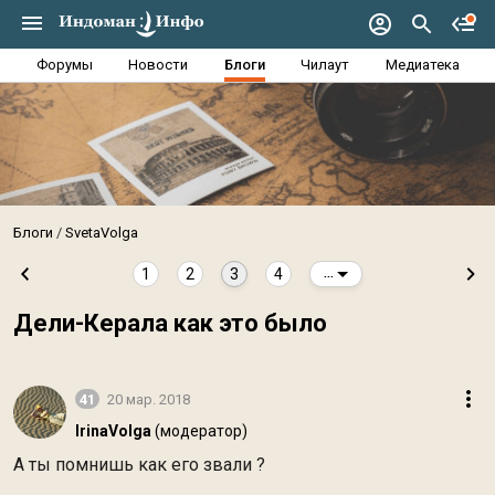
Форумы
Новости
Блоги
Чилаут
Медиатека
Блоги
SvetaVolga
1
2
3
4
...
Дели-Керала как это было
41
20 мар. 2018
IrinaVolga
(модератор)
А ты помнишь как его звали ?