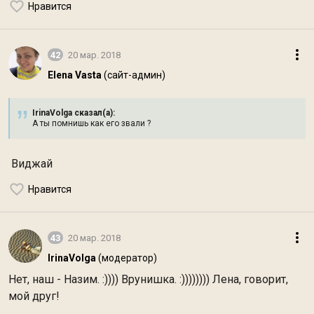
Нравится
42
20 мар. 2018
Elena Vasta
(сайт-админ)
IrinaVolga сказал(а):
А ты помнишь как его звали ?
Виджай
Нравится
43
20 мар. 2018
IrinaVolga
(модератор)
Нет, наш - Назим. :)))) Врунишка. :)))))))) Лена, говорит,
мой друг!