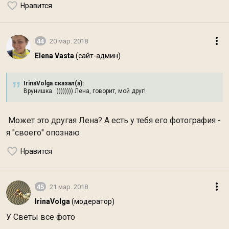
Нравится
44
20 мар. 2018
Elena Vasta
(сайт-админ)
IrinaVolga сказал(а):
Врунишка. :)))))))) Лена, говорит, мой друг!
Может это другая Лена? А есть у тебя его фотография -
я "своего" опознаю
Нравится
45
21 мар. 2018
IrinaVolga
(модератор)
У Светы все фото