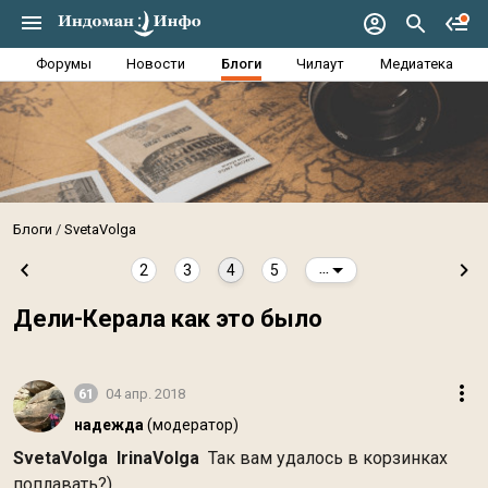
Форумы
Новости
Блоги
Чилаут
Медиатека
Блоги
SvetaVolga
2
3
4
5
...
Дели-Керала как это было
61
04 апр. 2018
надежда
(модератор)
SvetaVolga
IrinaVolga
Так вам удалось в корзинках
поплавать?)