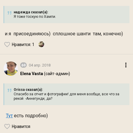
надежда сказал(а):
Я тоже тоскую по Хампи.
и я присоединяюсь) сплошное шанти там, конечно)
Нравится
: 1
69
04 апр. 2018
Elena Vasta
(сайт-админ)
Orissa сказал(а):
Спасибо за отчет и фотографии! для меня вообще, все что за
рекой -Аннегунди, да?
Тут
есть подробно)
Нравится