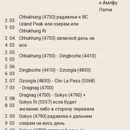
к Ампфу
Лапча
Chhukhung (4730) радиалки к BC
2
03.
Island Peak или озерам или
3
03
Chhukhung Ri
2
04.
Chhukhung (4730) запасной день на
4
03
все
2
05.
Chhukhung (4730) - Dingboche (4410)
5
03
2
06.
Dingboche (4410) - Dzongla (4830)
6
03
2
07.
Dzongla (4830) - Cho La Pass (5368)
7
03
- Dragnag (4700)
Dragnag (4700) - Gokyo (4790) +
2
08.
Gokyo Ri (5357) если будет
8
03
желание либо в сторону перевала
2
09.
Gokyo (4790) радиалка к дальним
9
03
озерам на весь день