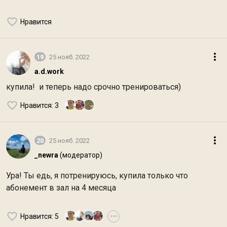
Нравится
19
25 нояб. 2022
a.d.work
купила! и теперь надо срочно тренироваться)
Нравится
: 3
20
25 нояб. 2022
_newra
(модератор)
Ура! Ты едь, я потренируюсь, купила только что
абонемент в зал на 4 месяца
Нравится
: 5
•••