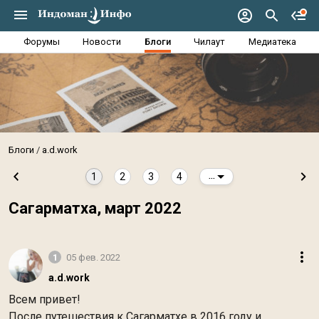
Форумы
Новости
Блоги
Чилаут
Медиатека
Блоги
a.d.work
1
2
3
4
...
Сагарматха, март 2022
1
05 фев. 2022
a.d.work
Всем привет!
После путешествия к Сагарматхе в 2016 году и