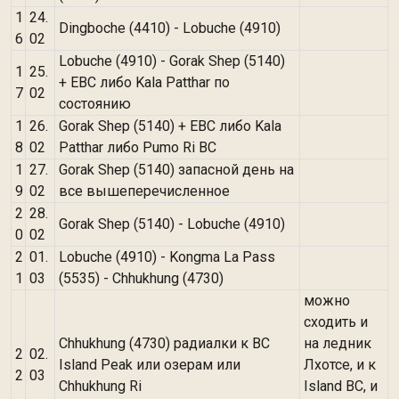
1
24.
Dingboche (4410) - Lobuche (4910)
6
02
Lobuche (4910) - Gorak Shep (5140)
1
25.
+ EBC либо Kala Patthar по
7
02
состоянию
1
26.
Gorak Shep (5140) + EBC либо Kala
8
02
Patthar либо Pumo Ri BC
1
27.
Gorak Shep (5140) запасной день на
9
02
все вышеперечисленное
2
28.
Gorak Shep (5140) - Lobuche (4910)
0
02
2
01.
Lobuche (4910) - Kongma La Pass
1
03
(5535) - Chhukhung (4730)
можно
сходить и
Chhukhung (4730) радиалки к BC
на ледник
2
02.
Island Peak или озерам или
Лхотсе, и к
2
03
Chhukhung Ri
Island BC, и