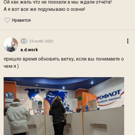
Ой как жаль что не поехали а мы ждали отчёта!
А я вот все же подумываю о осени!
Нравится
17
25 нояб. 2022
a.d.work
пришло время обновить ветку, если вы понимаете о
чем я )