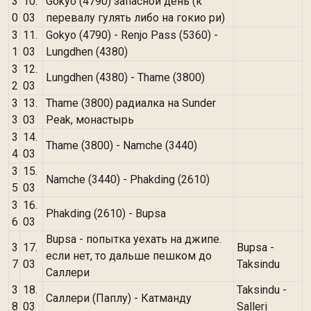
3
10.
Gokyo (4790) запасной день (к
0
03
перевалу гулять либо на гокио ри)
3
11.
Gokyo (4790) - Renjo Pass (5360) -
1
03
Lungdhen (4380)
3
12.
Lungdhen (4380) - Thame (3800)
2
03
3
13.
Thame (3800) радиалка на Sunder
3
03
Peak, монастырь
3
14.
Thame (3800) - Namche (3440)
4
03
3
15.
Namche (3440) - Phakding (2610)
5
03
3
16.
Phakding (2610) - Bupsa
6
03
Bupsa - попытка уехать на джипе.
3
17.
Bupsa -
если нет, то дальше пешком до
7
03
Taksindu
Саллери
3
18.
Taksindu -
Саллери (Паплу) - Катманду
8
03
Salleri