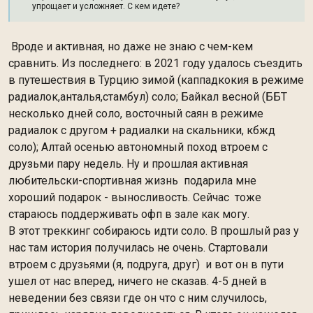
упрощает и усложняет. С кем идете?
Вроде и активная, но даже не знаю с чем-кем
сравнить. Из последнего: в 2021 году удалось съездить
в путешествия в Турцию зимой (каппадкокия в режиме
радиалок,анталья,стамбул) соло; Байкал весной (ББТ
несколько дней соло, восточный саян в режиме
радиалок с другом + радиалки на скальники, кбжд
соло); Алтай осенью автономный поход втроем с
друзьми пару недель. Ну и прошлая активная
любительски-спортивная жизнь подарила мне
хороший подарок - выносливость. Сейчас тоже
стараюсь поддерживать офп в зале как могу.
В этот треккинг собираюсь идти соло. В прошлый раз у
нас там история получилась не очень. Стартовали
втроем с друзьями (я, подруга, друг) и вот он в пути
ушел от нас вперед, ничего не сказав. 4-5 дней в
неведении без связи где он что с ним случилось,