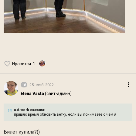
Нравится
: 1
18
25 нояб. 2022
Elena Vasta
(сайт-админ)
a.d.work сказалa:
пришло время обновить ветку, если вы понимаете о чем я
Билет купила?))