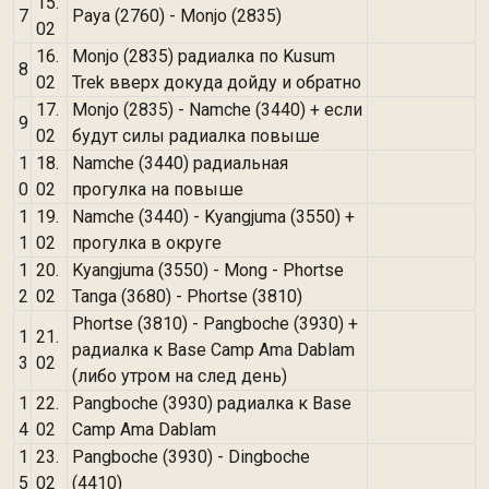
15.
7
Paya (2760) - Monjo (2835)
02
16.
Monjo (2835) радиалка по Kusum
8
02
Trek вверх докуда дойду и обратно
17.
Monjo (2835) - Namche (3440) + если
9
02
будут силы радиалка повыше
1
18.
Namche (3440) радиальная
0
02
прогулка на повыше
1
19.
Namche (3440) - Kyangjuma (3550) +
1
02
прогулка в округе
1
20.
Kyangjuma (3550) - Mong - Phortse
2
02
Tanga (3680) - Phortse (3810)
Phortse (3810) - Pangboche (3930) +
1
21.
радиалка к Base Camp Ama Dablam
3
02
(либо утром на след день)
1
22.
Pangboche (3930) радиалка к Base
4
02
Camp Ama Dablam
1
23.
Pangboche (3930) - Dingboche
5
02
(4410)