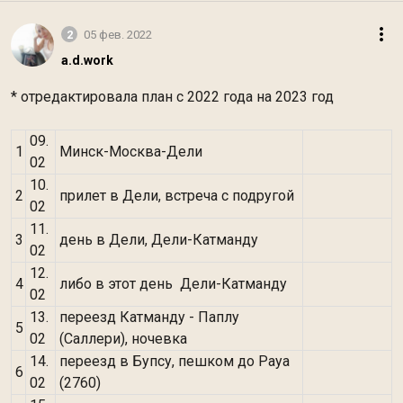
2
05 фев. 2022
a.d.work
* отредактировала план с 2022 года на 2023 год
09.
1
Минск-Москва-Дели
02
10.
2
прилет в Дели, встреча с подругой
02
11.
3
день в Дели, Дели-Катманду
02
12.
4
либо в этот день Дели-Катманду
02
13.
переезд Катманду - Паплу
5
02
(Саллери), ночевка
14.
переезд в Бупсу, пешком до Paya
6
02
(2760)