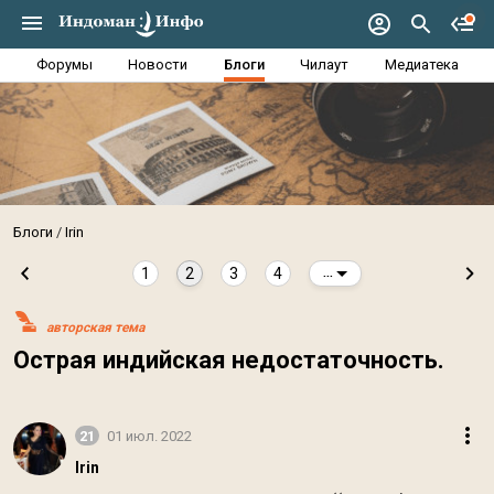
Форумы
Новости
Блоги
Чилаут
Медиатека
Блоги
Irin
1
2
3
4
...
авторская тема
Острая индийская недостаточность.
21
01 июл. 2022
Irin