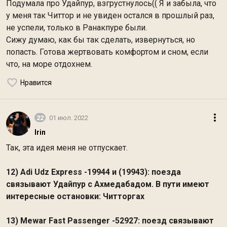
Подумала про Удайпур, взгрустнулось(( Я и забыла, что
у меня так Читтор и не увиден остался в прошлый раз,
не успели, только в Ранакпуре были.
Сижу думаю, как бы так сделать, извернуться, но
попасть. Готова жертвовать комфортом и сном, если
что, на море отдохнем.
Нравится
22
01 июл. 2022
Irin
Так, эта идея меня не отпускает.
12) Adi Udz Express -19944 и (19943): поезда
связывают Удайпур с Ахмедабадом. В пути имеют
интересные остановки: Читторгах
13) Mewar Fast Passenger -52927: поезд связывают