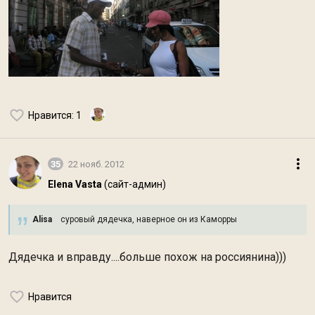
Нравится
: 1
35
22 нояб. 2012
Elena Vasta
(сайт-админ)
Alisa
суровый дядечка, наверное он из Каморры
Дядечка и вправду....больше похож на россиянина)))
Нравится