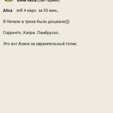
Elena Vasta
(сайт-админ)
Alisa
wifi 4 евро за 30 мин.,
В Непале в треке было дешевле)))
Сорренто...Капри...Ламбруско...
Это вот Алисе за заразительный топик: