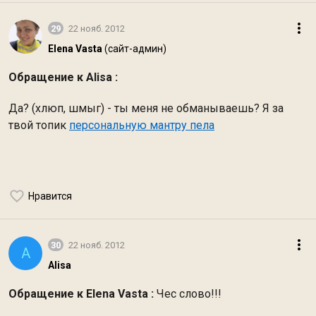
29
22 нояб. 2012
Elena Vasta
(сайт-админ)
Обращение к Alisa :
Да? (хлюп, шмыг) - ты меня не обманываешь? Я за
твой топик
персональную мантру пела
Нравится
30
22 нояб. 2012
A
Alisa
Обращение к Elena Vasta :
Чес слово!!!