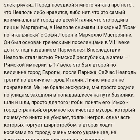
электрички... Перед поездкой я много читала про него ,
что Неаполь либо нравится, либо нет, что это самый
криминальный город во всей Италии, что это родина
пиццы Маргариты, в Неаполе снимали шикарный "Брак
по-итальянски" с Софи Лорен и Марчелло Мастроянни.
Он был основан греческими поселенцами в VIII веке
до н. э. под названием Партенопея. Впоследствии
Неаполь стал частью Римской республики, а затем —
Римской империи, в 17 веке это был второй по
величине город Европы, после Парижа. Сейчас Неаполь
третий по величине город Италии. Лично мне он не
понравился. Мы не брали экскурсии, мы просто ходили
по улицам, заходили в попадавшиеся на пути базилики,
шли и шли, просто для того чтобы понять его. Имхо -
город странный, огромное количество мусора, который
почему-то никто не убирает, толпы негров, одна часть
которых торгует ширпотребом, а вторая ходит
косяками по городу, очень много украинцев, не
управляемое движение машин и скутеров,