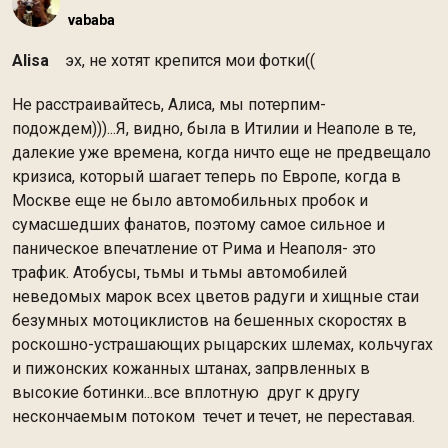
vababa
Alisa
эх, не хотят крепится мои фотки((
Не расстраивайтесь, Алиса, мы потерпим-
подождем)))...Я, видно, была в Итилии и Неаполе в те,
далекие уже времена, когда ничто еще не предвещало
кризиса, который шагает теперь по Европе, когда в
Москве еще не было автомобильных пробок и
сумасшедших фанатов, поэтому самое сильное и
паническое впечатление от Рима и Неаполя- это
трафик. Атобусы, тьмы и тьмы автомобилей
неведомых марок всех цветов радуги и хищные стаи
безумных мотоциклистов на бешенных скоростях в
роскошно-устрашающих рыцарских шлемах, кольчугах
и пижонских кожанных штанах, запрвленных в
высокие ботинки...все вплотную друг к другу
нескончаемым потоком течет и течет, не переставая.