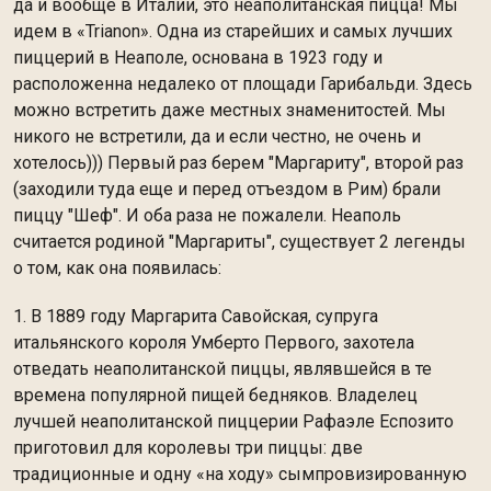
да и вообще в Италии, это неаполитанская пицца! Мы
идем в «Trianon». Одна из старейших и самых лучших
пиццерий в Неаполе, основана в 1923 году и
расположенна недалеко от площади Гарибальди. Здесь
можно встретить даже местных знаменитостей. Мы
никого не встретили, да и если честно, не очень и
хотелось))) Первый раз берем "Маргариту", второй раз
(заходили туда еще и перед отъездом в Рим) брали
пиццу "Шеф". И оба раза не пожалели. Неаполь
считается родиной "Маргариты", существует 2 легенды
о том, как она появилась:
1. В 1889 году Маргарита Савойская, супруга
итальянского короля Умберто Первого, захотела
отведать неаполитанской пиццы, являвшейся в те
времена популярной пищей бедняков. Владелец
лучшей неаполитанской пиццерии Рафаэле Еспозито
приготовил для королевы три пиццы: две
традиционные и одну «на ходу» сымпровизированную