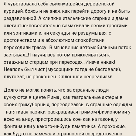
Я чувствовала себя свихнувшейся деревенской
курицей, боясь и не зная, как перейти дорогу и не быть
раздавленной. А хлипкие итальянские старики и дамы
элегантно-повелительно взмахивали своми тростями
или зонтиками и, ни секунды не раздумывая, с
достоинством и в абсолютном спокойствии
переходили трассу...В мгновение автомобильный поток
застывал...Я научилась потом приклеиваться к
отважным старцам при переходах...Иначе никак!
Неаполь был чист (мусорщики тогда не бастовали),
плутоват, но роскошен...Сплошной неореализм!
Долго не могла понять, что за странные люди
кучкуются в центе Рима , как театральные актеры в
своих гримуборных, переодеваясь в странные одежды
, натягивая парики, раскрашивая гримом физиономии у
всех на виду, пристроившись кое-как на газоне, у
фонтана или у какого-нибудь памятника. А прохожие,
как будто не замечали странностей сосредоточенно