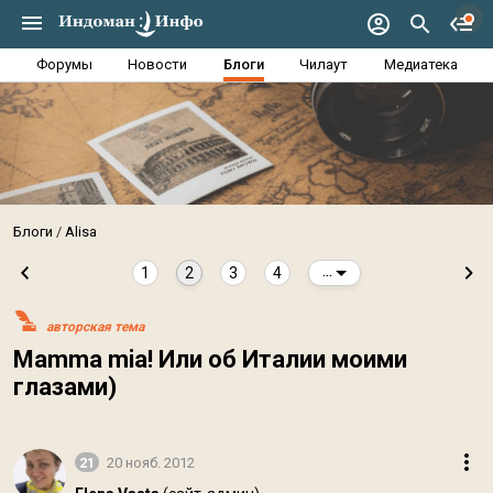
Форумы
Новости
Блоги
Чилаут
Медиатека
Блоги
Alisa
1
2
3
4
...
авторская тема
Mamma mia! Или об Италии моими
глазами)
21
20 нояб. 2012