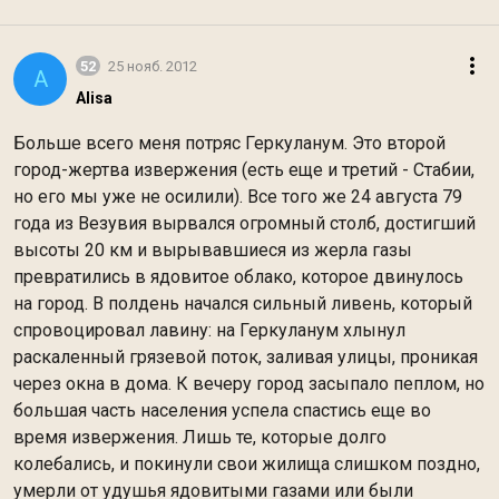
52
25 нояб. 2012
A
Alisa
Больше всего меня потряс Геркуланум. Это второй
город-жертва извержения (есть еще и третий - Стабии,
но его мы уже не осилили). Все того же 24 августа 79
года из Везувия вырвался огромный столб, достигший
высоты 20 км и вырывавшиеся из жерла газы
превратились в ядовитое облако, которое двинулось
на город. В полдень начался сильный ливень, который
спровоцировал лавину: на Геркуланум хлынул
раскаленный грязевой поток, заливая улицы, проникая
через окна в дома. К вечеру город засыпало пеплом, но
большая часть населения успела спастись еще во
время извержения. Лишь те, которые долго
колебались, и покинули свои жилища слишком поздно,
умерли от удушья ядовитыми газами или были