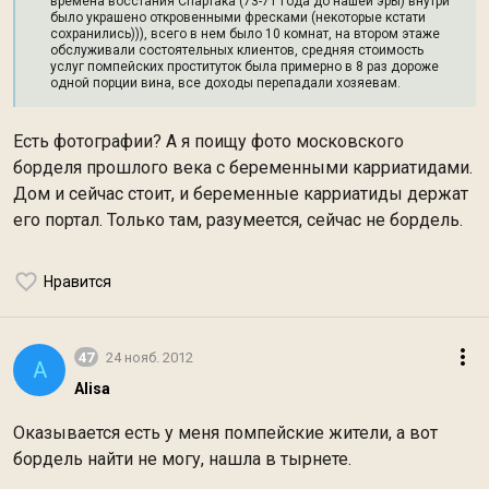
времена восстания Спартака (73-71 года до нашей эры) внутри
было украшено откровенными фресками (некоторые кстати
сохранились))), всего в нем было 10 комнат, на втором этаже
обслуживали состоятельных клиентов, средняя стоимость
услуг помпейских проституток была примерно в 8 раз дороже
одной порции вина, все доходы перепадали хозяевам.
Есть фотографии? А я поищу фото московского
борделя прошлого века с беременными карриатидами.
Дом и сейчас стоит, и беременные карриатиды держат
его портал. Только там, разумеется, сейчас не бордель.
Нравится
47
24 нояб. 2012
A
Alisa
Оказывается есть у меня помпейские жители, а вот
бордель найти не могу, нашла в тырнете.