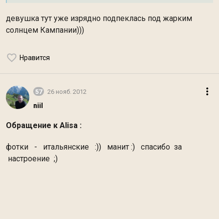
девушка тут уже изрядно подпеклась под жарким
солнцем Кампании)))
Нравится
57
26 нояб. 2012
niil
Обращение к Alisa :
фотки - итальянские :)) манит :) cпасибо за
настроение ;)