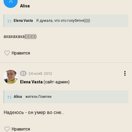
A
Alisa
Elena Vasta
Я думала, что это голубятня)))))
ахахахаха))))))))
Нравится
51
24 нояб. 2012
Elena Vasta
(сайт-админ)
Alisa
житель Помпеи
Надеюсь - он умер во сне...
Нравится