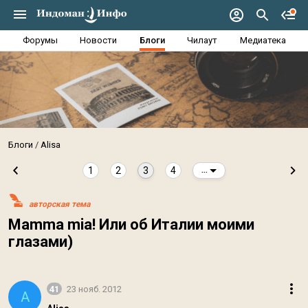
Форумы
Новости
Блоги
Чилаут
Медиатека
Блоги
Alisa
1
2
3
4
...
авторская тема
Mamma mia! Или об Италии моими
глазами)
41
23 нояб. 2012
A