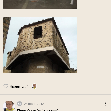
Нравится
: 1
48
24 нояб. 2012
Elena Vasta
(сайт-админ)