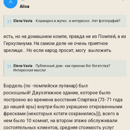
A
Alisa
Elena Vasta
Кошмарно и жутко...и интересно...Нет фотографий?
есть, но на домашнем компе, правда не из Помпей, а из
Геркуланума. На самом деле не очень приятное
зрелище... Но если народ просит, могу выложить.
Elena Vasta
Публичный дом - как признак бог богатства?
Интересная мысль!
Бордель (по -помпейски лупанар) был
роскошный! Двухэтажное здание, которое было
построено во времена восстания Спартака (73-71 года
до нашей эры) внутри было украшено откровенными
фресками (некоторые кстати сохранились))), всего в
нем было 10 комнат, на втором этаже обслуживали
состоятельных клиентов, средняя стоимость услуг