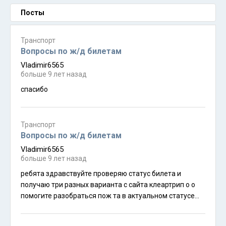
Посты
Транспорт
Вопросы по ж/д билетам
Vladimir6565
больше 9 лет назад
спасибо
Транспорт
Вопросы по ж/д билетам
Vladimir6565
больше 9 лет назад
ребята здравствуйте проверяю статус билета и
получаю три разных варианта с сайта клеартрип о о
помогите разобраться пож та в актуальном статусе
билетов 1 проверка поездок статус вейтлист такой же
как был и неделю назад при бронировании билетов