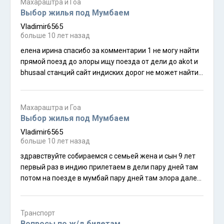
Махараштра и Гоа
Выбор жилья под Мумбаем
Vladimir6565
больше 10 лет назад
елена ирина спасибо за комментарии 1 не могу найти
прямой поезд до элоры ищу поезда от дели до akot и
bhusaal станций сайт индиских дорог не может найти
поезда до этих станций подскажите пож та жд
станции около элоры прямой переезд от дели 2
обыскался в интернете но не нашел сайт морских
Махараштра и Гоа
пассажирских перевозок нашел только общую инфо
Выбор жилья под Мумбаем
что ходят судна на воздушной подушке и катера из
Vladimir6565
мумбая до панаджи конкретики про паромы от
больше 10 лет назад
мумбая до панаджи галгибага нет расписание место
здравствуйте собираемся с семьей жена и сын 9 лет
отправления прибытия стоиомсть может вы
первый раз в индию прилетаем в дели пару дней там
подскажите где найти инфу 3 по жилью нас бы
потом на поезде в мумбай пару дней там элора далее
устроила комната на троих с кухней и сан узлом как
на пляж южнее мумбая 100 200 км потом обратно до
это называется вряд ли это гест хауз если я правильно
мумбая дели самолет вопросы 1 смотрел отели на
понимаю то в гесте душ на этаже общий нам не
букинг ком в мумбае и поражаемся ценам от 6 тыс
Транспорт
подходит то есть нам нужен отель или апартаменты
рублей за сутки и выше можно ли найти чистенький
Вопросы по ж/д билетам