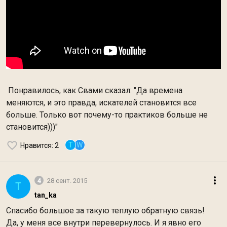
Понравилось, как Свами сказал: "Да времена
меняются, и это правда, искателей становится все
больше. Только вот почему-то практиков больше не
становится)))"
T
W
Нравится
: 2
4
28 сент. 2015
T
tan_ka
Спасибо большое за такую теплую обратную связь!
Да, у меня все внутри перевернулось. И я явно его