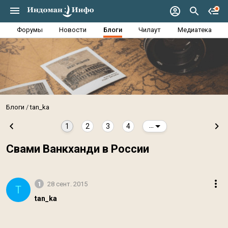
Форумы
Новости
Блоги
Чилаут
Медиатека
Блоги
tan_ka
1
2
3
4
...
Свами Ванкханди в России
1
28 сент. 2015
T
tan_ka