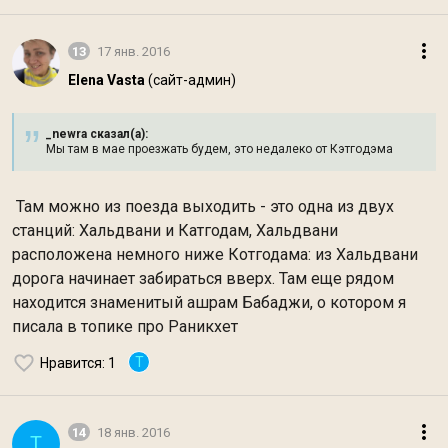
13
17 янв. 2016
Elena Vasta
(сайт-админ)
_newra сказал(а):
Мы там в мае проезжать будем, это недалеко от Кэтгодэма
Там можно из поезда выходить - это одна из двух
станций: Хальдвани и Катгодам, Хальдвани
расположена немного ниже Котгодама: из Хальдвани
дорога начинает забираться вверх. Там еще рядом
находится знаменитый ашрам Бабаджи, о котором я
писала в топике про Раникхет
T
Нравится
: 1
14
18 янв. 2016
T