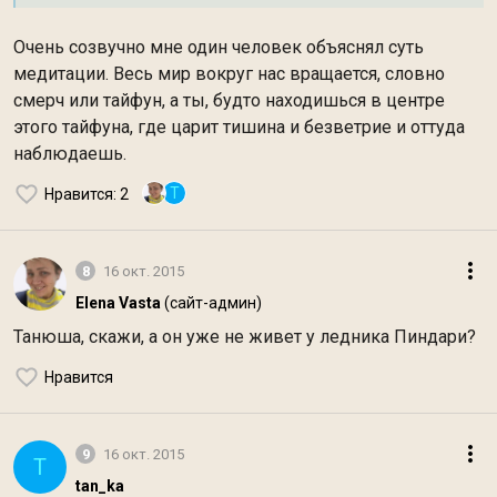
Очень созвучно мне один человек объяснял суть
медитации. Весь мир вокруг нас вращается, словно
смерч или тайфун, а ты, будто находишься в центре
этого тайфуна, где царит тишина и безветрие и оттуда
наблюдаешь.
T
Нравится
: 2
8
16 окт. 2015
Elena Vasta
(сайт-админ)
Танюша, скажи, а он уже не живет у ледника Пиндари?
Нравится
9
16 окт. 2015
T
tan_ka