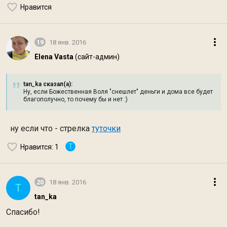
Нравится
19
18 янв. 2016
Elena Vasta
(сайт-админ)
tan_ka сказал(а):
Ну, если Божественная Воля "снешлет" деньги и дома все будет
благополучно, то почему бы и нет :)
ну если что - стрелка
туточки
T
Нравится
: 1
20
18 янв. 2016
T
tan_ka
Спасибо!