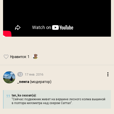
Нравится
: 1
12
17 янв. 2016
_newra
(модератор)
tan_ka сказал(а):
"Сейчас подвижник живет на вершине лесного холма вышиной
в полтора километра над озером Саттал".