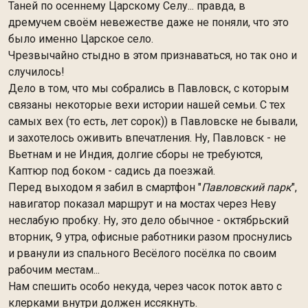
Таней по осеннему Царскому Селу... правда, в
дремучем своём невежестве даже не поняли, что это
было именно Царское село.
Чрезвычайно стыдно в этом признаваться, но так оно и
случилось!
Дело в том, что мы собрались в Павловск, с которым
связаны некоторые вехи истории нашей семьи. С тех
самых вех (то есть, лет сорок)) в Павловске не бывали,
и захотелось оживить впечатления. Ну, Павловск - не
Вьетнам и не Индия, долгие сборы не требуются,
Каптюр под боком - садись да поезжай.
Перед выходом я забил в смартфон "
Павловский парк
",
навигатор показал маршрут и на мостах через Неву
неслабую пробку. Ну, это дело обычное - октябрьский
вторник, 9 утра, офисные работники разом проснулись
и рванули из спального Весёлого посёлка по своим
рабочим местам...
Нам спешить особо некуда, через часок поток авто с
клерками внутри должен иссякнуть.