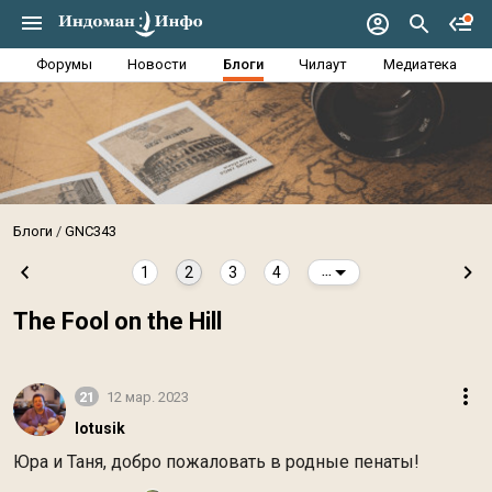
Форумы
Новости
Блоги
Чилаут
Медиатека
Блоги
GNC343
1
2
3
4
...
The Fool on the Hill
21
12 мар. 2023
lotusik
Юра и Таня, добро пожаловать в родные пенаты!