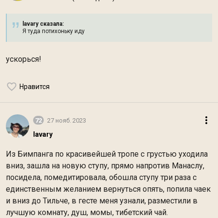
lavary сказалa:
Я туда потихоньку иду
ускорься!
Нравится
72
27 нояб. 2023
lavary
Из Бимпанга по красивейшей тропе с грустью уходила
вниз, зашла на новую ступу, прямо напротив Манаслу,
посидела, помедитировала, обошла ступу три раза с
единственным желанием вернуться опять, попила чаек
и вниз до Тильче, в гесте меня узнали, разместили в
лучшую комнату, душ, момы, тибетский чай.