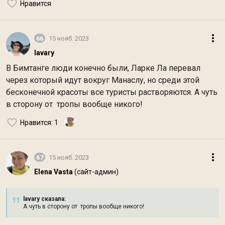
Нравится
66
15 нояб. 2023
lavary
В Бимтанге люди конечно были, Ларке Ла перевал
через который идут вокруг Манаслу, но среди этой
бесконечной красоты все туристы растворяются. А чуть
в сторону от тропы вообще никого!
Нравится
: 1
67
15 нояб. 2023
Elena Vasta
(сайт-админ)
lavary сказалa:
А чуть в сторону от тропы вообще никого!