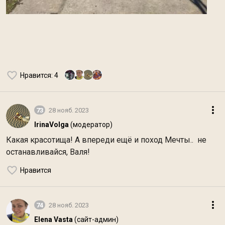
Нравится
: 4
73
28 нояб. 2023
IrinaVolga
(модератор)
Какая красотища! А впереди ещё и поход Мечты.. не
останавливайся, Валя!
Нравится
74
28 нояб. 2023
Elena Vasta
(сайт-админ)