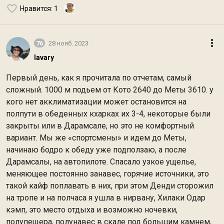
Нравится
: 1
76
28 нояб. 2023
lavary
Первый день, как я прочитала по отчетам, самый
сложный. 1000 м подьем от Кото 2640 до Меты 3610. у
кого нет акклиматизации может остановится на
полпути в обеденных кхарках их 3-4, некоторые были
закрыты или в Дарамсале, но это не комфортный
вариант. Мы же «спортсмены» и идем до Меты,
начинаю бодро к обеду уже подползаю, а после
Дарамсалы, на автопилоте. Спасало узкое ущелье,
меняющее постоянно занавес, горячие источники, это
такой кайф поплавать в них, при этом Денди сторожил
на тропе и на полчаса я ушла в нирвану, Хилаки Одар
кэмп, это место отдыха и возможно ночевки,
полупещера, полунавес в скале под большим камнем,