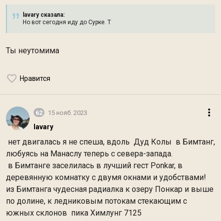
lavary сказалa:
Но вот сегодня иду до Сурке. Т
Ты неутомима
Нравится
62
15 нояб. 2023
lavary
нет двигалась я не спеша, вдоль Дуд Колы в Бимтанг,
любуясь на Манаслу теперь с севера-запада.
в Бимтанге заселилась в лучший гест Ponkar, в
деревянную комнатку с двумя окнами и удобствами!
из Бимтанга чудесная радиалка к озеру Понкар и выше
по долине, к ледниковым потокам стекающим с
южных склонов пика Химлунг 7125