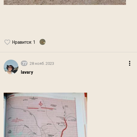
Нравится
: 1
77
28 нояб. 2023
lavary