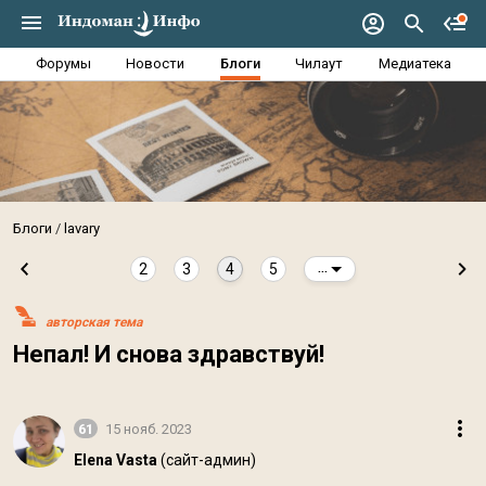
Форумы
Новости
Блоги
Чилаут
Медиатека
Блоги
lavary
2
3
4
5
...
авторская тема
Непал! И снова здравствуй!
61
15 нояб. 2023
Elena Vasta
(сайт-админ)