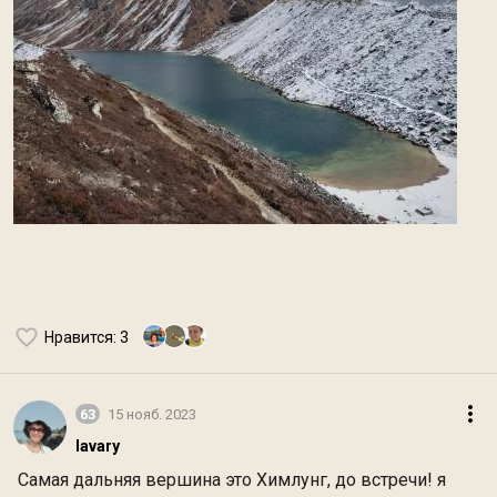
Нравится
: 3
63
15 нояб. 2023
lavary
Самая дальняя вершина это Химлунг, до встречи! я