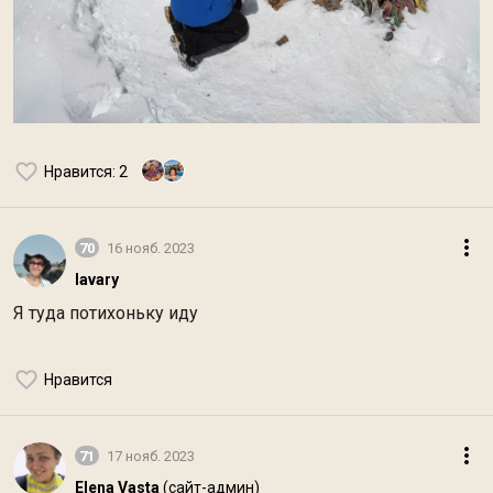
Нравится
: 2
70
16 нояб. 2023
lavary
Я туда потихоньку иду
Нравится
71
17 нояб. 2023
Elena Vasta
(сайт-админ)