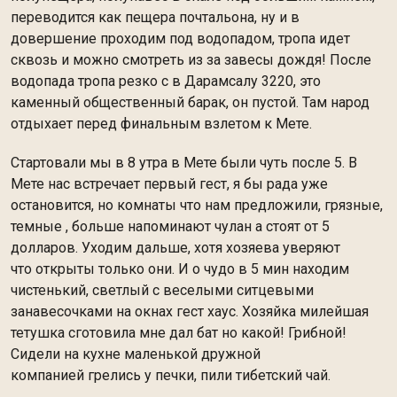
переводится как пещера почтальона, ну и в
довершение проходим под водопадом, тропа идет
сквозь и можно смотреть из за завесы дождя! После
водопада тропа резко с в Дарамсалу 3220, это
каменный общественный барак, он пустой. Там народ
отдыхает перед финальным взлетом к Мете.
Стартовали мы в 8 утра в Мете были чуть после 5. В
Мете нас встречает первый гест, я бы рада уже
остановится, но комнаты что нам предложили, грязные,
темные , больше напоминают чулан а стоят от 5
долларов. Уходим дальше, хотя хозяева уверяют
что открыты только они. И о чудо в 5 мин находим
чистенький, светлый с веселыми ситцевыми
занавесочками на окнах гест хаус. Хозяйка милейшая
тетушка сготовила мне дал бат но какой! Грибной!
Сидели на кухне маленькой дружной
компанией грелись у печки, пили тибетский чай.