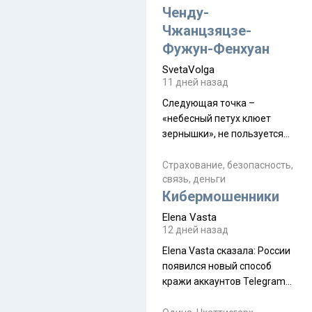
а продолжают встречаться
Ченду-
почти каждую неделю) и с
Чжанцзяцзе-
порога сообщил: "Эйтан
Фужун-Фенхуан
разводится!" Эйтан -
SvetaVolga
мальчик из религиозной
11 дней назад
семьи, из тех, кого называют
"вязаные кипы". С 2022-го
Следующая точка –
«небесный петух клюет
зернышки», не пользуется
спросом и вполне
заслужено, и чтобы попасть
Страхование, безопасность,
связь, деньги
на начало тропы показали
Кибермошенники
водителю карту, иначе
автобус не остановится.
Elena Vasta
Пошли туда, потому что я
12 дней назад
начиталась восторженных
Elena Vasta сказалa: России
отзывов. По мне – сплошная
появился новый способ
физуха, долгий спуск, потом
кражи аккаунтов Telegram
подъем по этому же пути.
без пароля и SMS
Вполне можно пропустить.