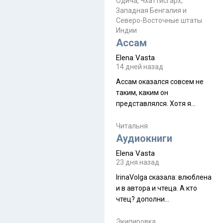
Прочитайте! У моих двух
Одича, Чхаттисгарх,
Пока
Западная Бенгалия и
знакомых вот так увели
Северо-Восточные штаты
аккаунты
Индии
Ассам
Elena Vasta
14 дней назад
Ассам оказался совсем не
таким, каким он
представлялся. Хотя я
увидела его буквально
краешек, но все же схватила
Читальня
ауру штата, как-то он меня
Аудиокниги
принял и я его. Пышная
Elena Vasta
природа, мягкие
23 дня назад
доброжелательные люди,
IrinaVolga сказалa: влюблена
такая как бы переходная
и в автора и чтеца. А кто
ступень между привычной
чтец? дополни
нам Индией и остальными
рекомендацию
СВ штатами, которые я тоже
Экипировка