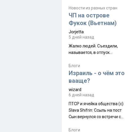
июля. Премьера будет на
Дивали 8 ноября.
Новости из разных стран
ЧП на острове
Фукок (Вьетнам)
Jorjetta
5 дней назад
Жалко людей. Съездили,
называется, в отпуск...
Блоги
Израиль - о чём это
вааще?
wizard
6 дней назад
ПТСР и ячейка общества (с)
Slava Shifrin: Ссыль на пост
Сын вернулся со встречи с
армейскими друзьями (год
уже, как демобилизовались,
Блоги