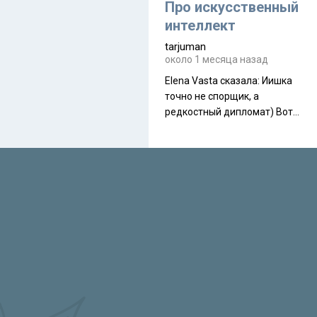
около 845 г. Палатка весит
Про искусственный
менее
интеллект
tarjuman
около 1 месяца назад
Elena Vasta сказалa: Иишка
точно не спорщик, а
редкостный дипломат) Вот,
точно, надо его в МИДы на
помощь в переговорах
слать))