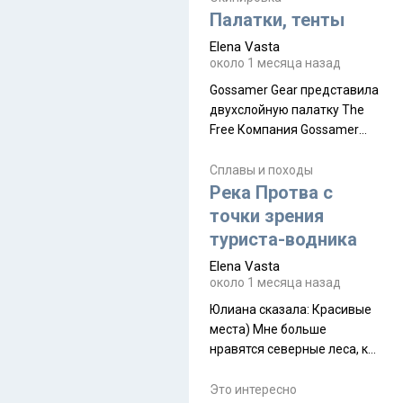
надеюсь увидеть.
Палатки, тенты
Elena Vasta
около 1 месяца назад
Gossamer Gear представила
двухслойную палатку The
Free Компания Gossamer
Gear представила
туристическую палатку The
Сплавы и походы
Free, которая стала первой
Река Протва с
полностью самонесущей
точки зрения
ультралегкой моделью в
туриста-водника
ассортименте
Elena Vasta
производителя. Новинка
около 1 месяца назад
получила двухслойную
конструкцию с отдельным
Юлиана сказалa: Красивые
внешним тентом и сетчатой
места) Мне больше
внутренней палаткой, а ее
нравятся северные леса, как
масса в базовой
в Новгородчине)) Где флора
комплектации составляет
южной тайги
Это интересно