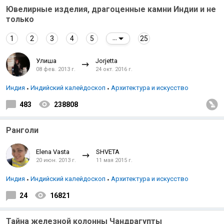
Ювелирные изделия, драгоценные камни Индии и не
только
1
2
3
4
5
25
...
Улиша
Jorjetta
08 фев. 2013 г.
24 окт. 2016 г.
Индия
Индийский калейдоскоп
Архитектура и искусство
483
238808
Ранголи
Elena Vasta
SHVETA
20 июн. 2013 г.
11 мая 2015 г.
Индия
Индийский калейдоскоп
Архитектура и искусство
24
16821
Тайна железной колонны Чандрагупты