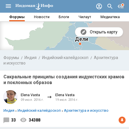
Форумы
Новости
Блоги
Чилаут
Медиатека
Открыть карту
Форумы
Индия
Индийский калейдоскоп
Архитектура
и искусство
Сакральные принципы создания индуистских храмов
и поклонных образов
Elena Vasta
Elena Vasta
09 июл. 2016 г.
19 июл. 2016 г.
Индия
Индийский калейдоскоп
Архитектура и искусство
Аравийское море
Бенг
33
34388