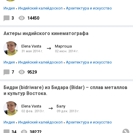
Индия
Индийский калейдоскоп
Архитектура и искусство
3
14450
Актеры индийского кинематографа
Elena Vasta
Маргоша
31 мая 2014 г.
02 июн. 2014 г.
Индия
Индийский калейдоскоп
Архитектура и искусство
7
9529
Бидри (bidriware) из Бидара (Bidar) – сплав металлов
и культур Востока.
Elena Vasta
Балу
02 фев. 2013 г.
09 дек. 2013 г.
Индия
Индийский калейдоскоп
Архитектура и искусство
34
38272