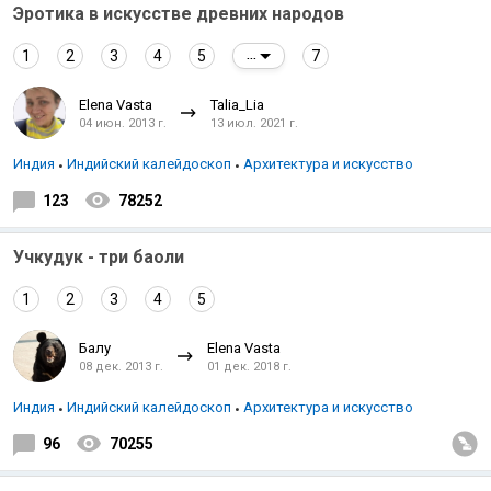
Эротика в искусстве древних народов
1
2
3
4
5
7
...
Elena Vasta
Talia_Lia
04 июн. 2013 г.
13 июл. 2021 г.
Индия
Индийский калейдоскоп
Архитектура и искусство
123
78252
Учкудук - три баоли
1
2
3
4
5
Балу
Elena Vasta
08 дек. 2013 г.
01 дек. 2018 г.
Индия
Индийский калейдоскоп
Архитектура и искусство
96
70255