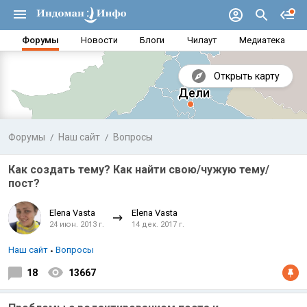
Форумы
Новости
Блоги
Чилаут
Медиатека
Открыть карту
Форумы
Наш сайт
Вопросы
Как создать тему? Как найти свою/чужую тему/
пост?
Elena Vasta
Elena Vasta
24 июн. 2013 г.
14 дек. 2017 г.
Наш сайт
Вопросы
18
13667
Аравийское море
Бенг