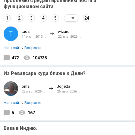
Проблемы с редактированием поста и
функционалом сайта
1
2
3
4
5
24
...
tadzh
wizard
T
14 июн. 2013 г.
22 апр. 2026 г.
Наш сайт
Вопросы
Индийский океан
472
104735
Из Ревалсара куда ближе к Дели?
oma
Jorjetta
22 мар. 2026 г.
26 мар. 2026 г.
Наш сайт
Вопросы
5
167
Виза в Индию.