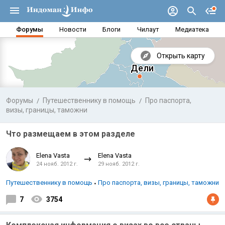
Форумы
Новости
Блоги
Чилаут
Медиатека
Открыть карту
Форумы
Путешественнику в помощь
Про паспорта,
визы, границы, таможни
Что размещаем в этом разделе
Elena Vasta
Elena Vasta
24 нояб. 2012 г.
29 нояб. 2012 г.
Путешественнику в помощь
Про паспорта, визы, границы, таможни
7
3754
Аравийское море
Бенг