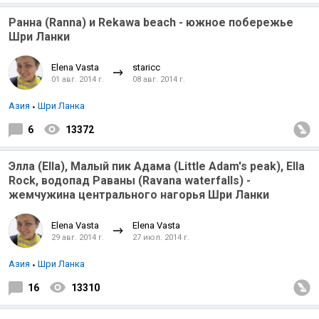
Ранна (Ranna) и Rekawa beach - южное побережье
Шри Ланки
Elena Vasta
staricc
01 авг. 2014 г.
08 авг. 2014 г.
Азия
Шри Ланка
6
13372
Элла (Ella), Малый пик Адама (Little Adam's peak), Ella
Rock, водопaд Раваны (Ravana waterfalls) -
жемчужина центрального нагорья Шри Ланки
Elena Vasta
Elena Vasta
29 авг. 2014 г.
27 июл. 2014 г.
Азия
Шри Ланка
16
13310