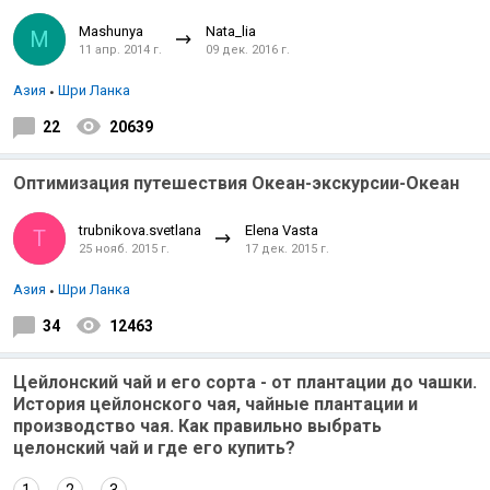
Mashunya
Nata_lia
M
11 апр. 2014 г.
09 дек. 2016 г.
Азия
Шри Ланка
22
20639
Оптимизация путешествия Океан-экскурсии-Океан
trubnikova.svetlana
Elena Vasta
T
25 нояб. 2015 г.
17 дек. 2015 г.
Азия
Шри Ланка
34
12463
Цейлонский чай и его сорта - от плантации до чашки.
История цейлонского чая, чайные плантации и
производство чая. Как правильно выбрать
целонский чай и где его купить?