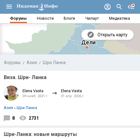
Форумы
Новости
Блоги
Чилаут
Медиатека
Открыть карту
Форумы
Азия
Шри Ланка
Виза. Шри- Ланка
Elena Vasta
Elena Vasta
09 нояб. 2021 г.
01 апр. 2026 г.
Азия
Шри Ланка
8
2731
Аравийское море
Бенг
Шри-Ланка: новые маршруты