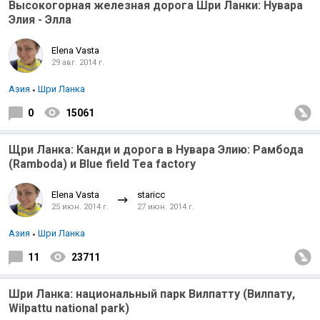
Высокогорная железная дорога Шри Ланки: Нувара
Элия - Элла
Elena Vasta
29 авг. 2014 г.
Азия
Шри Ланка
0
15061
Щри Ланка: Канди и дорога в Нувара Элию: Рамбода
(Ramboda) и Blue field Tea factory
Elena Vasta
staricc
25 июн. 2014 г.
27 июн. 2014 г.
Азия
Шри Ланка
11
23711
Шри Ланка: национальный парк Вилпатту (Вилпату,
Wilpattu national park)