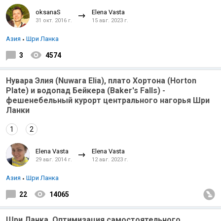
oksanaS
Elena Vasta
31 окт. 2016 г.
15 авг. 2023 г.
Азия
Шри Ланка
3
4574
Нувара Элия (Nuwara Elia), плато Хортона (Horton
Индийский океан
Plate) и водопад Бейкера (Baker's Falls) -
фешенебельный курорт центрального нагорья Шри
Ланки
1
2
Elena Vasta
Elena Vasta
29 авг. 2014 г.
12 авг. 2023 г.
Азия
Шри Ланка
22
14065
Шри Ланка. Оптимизация самостоятельного