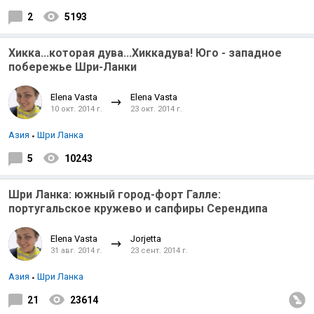
2
5193
Хикка...которая дува...Хиккадува! Юго - западное
побережье Шри-Ланки
Elena Vasta
Elena Vasta
10 окт. 2014 г.
23 окт. 2014 г.
Азия
Шри Ланка
5
10243
Шри Ланка: южный город-форт Галле:
португальское кружево и сапфиры Серендипа
Elena Vasta
Jorjetta
31 авг. 2014 г.
23 сент. 2014 г.
Азия
Шри Ланка
21
23614