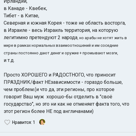
Ирландии,
в Канаде - Квебек,
Тибет - в Китае,
Северная и южная Корея - тоже не область восторга,
в Израиле - весь Израиль территория, на которую
легитимно претендуют 2 народа
, но арабы не хотят жить в
мире в рамках нормальных взаимоотношений и им соседние
страны постоянно дают денег и оружие + промывают мозги,
и т.д.
Просто ХОРОШЕГО и РАДОСТНОГО, что приносит
ПРАЗДНИК/факт НЕзависимости - гораздо больше,
чем проблем.(и что да, эти регионы, про которое
говорит Ваш муж хорошо-бы отделить в "своё
государство", но это ни как не отменяет факта того, что
этот регион более НЕ под англичанами)
Нравится
: 1