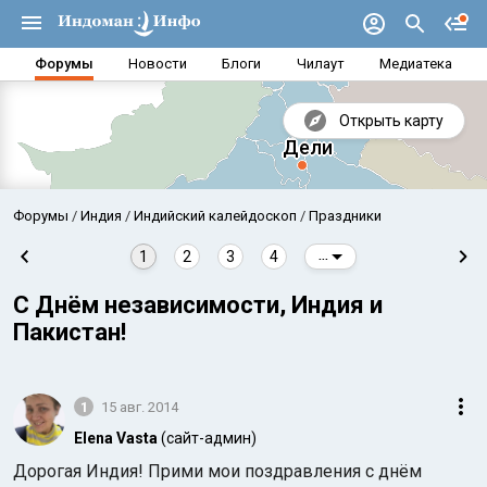
Форумы
Новости
Блоги
Чилаут
Медиатека
Открыть карту
Форумы
Индия
Индийский калейдоскоп
Праздники
1
2
3
4
...
С Днём независимости, Индия и
Пакистан!
1
15 авг. 2014
Elena Vasta
(сайт-админ)
Аравийское море
Бенг
Дорогая Индия! Прими мои поздравления с днём