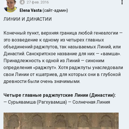
4
27 фев. 2016
Elena Vasta
(сайт-админ)
ЛИНИИ И ДИНАСТИИ
Конечный пункт, верхняя граница любой генеалогии —
это возведение к одному из четырех главных
объединений раджпутов, так называемых Линий, или
Династий. Санскритское название для них — «вамша».
Принадлежность к одной из Линий — синоним
определения «раджпут». Хотя раджпуты унаследовали
свои Линии от кшатриев, для которых они в глубокой
древности были очень значимыми.
Четыре главные раджпутские Линии (Династии):
— Сурьявамша (Рагхувамша) — Солнечная Линия