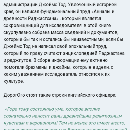
администрации Джеймс Тод. Увлеченный историей
края, он написал фундаменальный труд «Анналы и
древности Раджастхана» , который является
сокровищницей для исследователя: в этой книге
скурпулезно собрана масса сведений и документов,
которые бы так и остались бы неизвестными, если бы
Джеймс Тод не написал свой эпохальный труд,
который по праву считают энциклопедией Раджастана
и раджпутов. В сборе информации ему активно
помогали брахманы и джайны, которые видели, с
каким уважением исследователь относится к их
культуре.
ДорогОго стоят такие строки английского офицера:
«Горе тому состоянию ума, которое вполне
сознательно наносит раны древнейшим религиозным
чувствам и верованиям! Тем не менее это имеет место,
и наши соотечественники на Востоке относятся к чужой