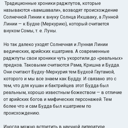
Традиционные хроники раджпутов, которые
называются «вамшавали», возводят происхождение
Солнечной Линии к внуку Солнца Икшваку, а Лунной
Линии — к Будхе (Меркурию), который считается
внуком Сомы, т. е. Луны.
Но так далеко уходят Солнечная и Лунная Линии
ведических, арийских кшатриев. А современные
раджпуты свои хроники чуть укоротили до «реальных»
предков. Таковыми считаются Рама, Кришна и Будда.
Они считают Будху-Меркурия тем Будхой Гаутамой,
которого и мы все знаем как Будду. И связано это с
тем, что для кушан и бактрийцев этот Будда был
реальным, хорошо известным божеством — в отличие
от арийских богов и мифических персонажей. Тем
более что и сам Будда был кшатрием по
происхождению.
Иногда можно встретить в научной литературе