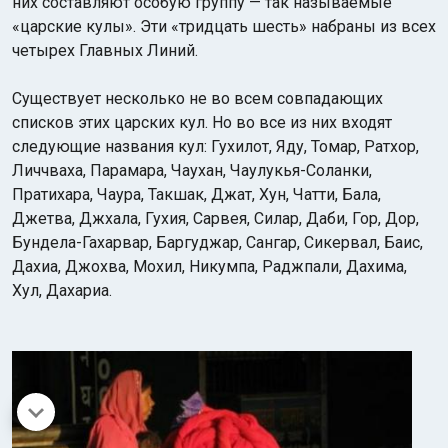
них составляют особую группу — так называемые
«царские кулы». Эти «тридцать шесть» набраны из всех
четырех Главных Линий.
Существует несколько не во всем совпадающих
списков этих царских кул. Но во все из них входят
следующие названия кул: Гухилот, Яду, Томар, Ратхор,
Личчваха, Парамара, Чаухан, Чаулукья-Соланки,
Пратихара, Чаура, Такшак, Джат, Хун, Чатти, Бала,
Джетва, Джхала, Гухия, Сарвея, Силар, Даби, Гор, Дор,
Бундела-Гахарвар, Баргуджар, Сангар, Сикервал, Баис,
Дахиа, Джохва, Мохил, Никумпа, Раджпали, Дахима,
Хул, Дахариа.