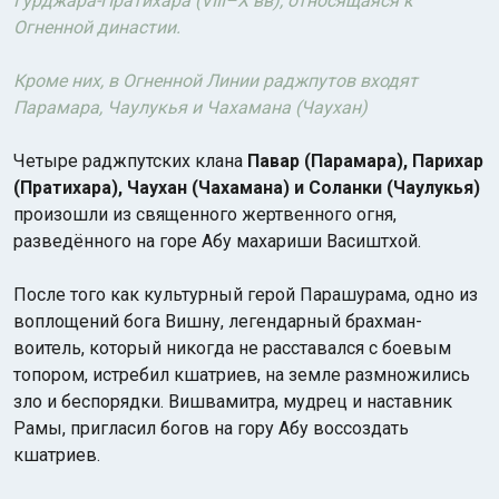
Гурджара-Пратихара (VIII–X вв), относящаяся к
Огненной династии.
Кроме них, в Огненной Линии раджпутов входят
Парамара, Чаулукья и Чахамана (Чаухан)
Четыре раджпутских клана
Павар (Парамара), Парихар
(Пратихара), Чаухан (Чахамана) и Соланки (Чаулукья)
произошли из священного жертвенного огня,
разведённого на горе Абу махариши Васиштхой.
После того как культурный герой Парашурама, одно из
воплощений бога Вишну, легендарный брахман-
воитель, который никогда не расставался с боевым
топором, истребил кшатриев, на земле размножились
зло и беспорядки. Вишвамитра, мудрец и наставник
Рамы, пригласил богов на гору Абу воссоздать
кшатриев.