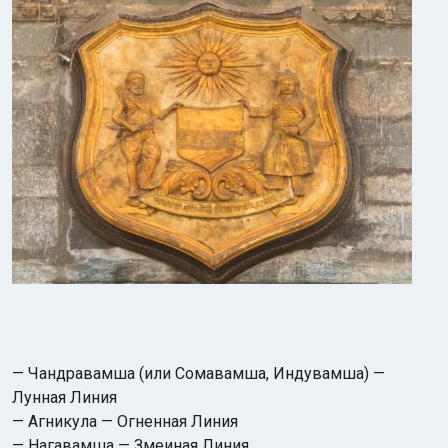
— Чандравамша (или Сомавамша, Индувамша) —
Лунная Линия
— Агникула — Огненная Линия
— Нагавамша — Змеиная Линия