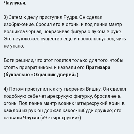
Чаулукья
.
3) Затем к делу приступил Рудра. Он сделал
изображение, бросил его в огонь, и под пение мантр
возникла черная, некрасивая фигура с луком в руке.
Это неуклюжее существо еще и поскользнулось, чуть
не упало.
Боги решили, что этот годится только для того, чтобы
стоять привратником, и назвали его
Пратихара
(буквально «Охранник дверей»).
4) Потом приступил к акту творения Вишну. Он сделал
подобную себе четырехрукую фигурку, бросил ее в
огонь. Под пение мантр возник четырехрукий воин, в
каждой из рук он держал какое-нибудь оружие; его
назвали
Чаухан
(«Четырехрукий»).