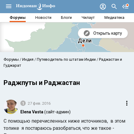
Форумы
Новости
Блоги
Чилаут
Медиатека
Открыть карту
Форумы
Индия
Путеводитель по штатам Индии
Раджастан и
Гуджарат
Раджпуты и Раджастан
1
27 фев. 2016
Elena Vasta
(сайт-админ)
С помощью перечисленных ниже источников, в этом
Аравийское море
Бенг
топике я постараюсь разобраться, что же такое -