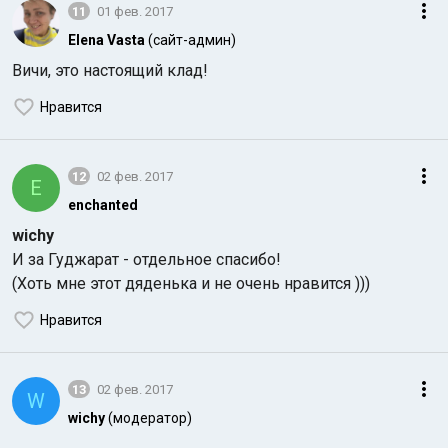
11
01 фев. 2017
Elena Vasta
(сайт-админ)
Вичи, это настоящий клад!
Нравится
12
02 фев. 2017
E
enchanted
wichy
И за Гуджарат - отдельное спасибо!
(Хоть мне этот дяденька и не очень нравится )))
Нравится
13
02 фев. 2017
W
wichy
(модератор)