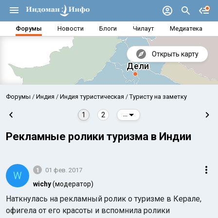
Форумы
Новости
Блоги
Чилаут
Медиатека
Открыть карту
Форумы
Индия
Индия туристическая
Туристу на заметку
1
2
...
Рекламные ролики туризма в Индии
1
01 фев. 2017
W
wichy
(модератор)
Наткнулась на рекламный ролик о туризме в Керале,
Аравийское море
Бенг
офигела от его красоты и вспомнила ролики