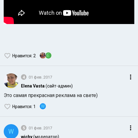
E
Нравится
: 2
4
01 фев. 2017
Elena Vasta
(сайт-админ)
Это самая прекрасная реклама на свете)
W
Нравится
: 1
5
01 фев. 2017
W
wichy
(модератор)