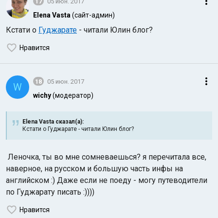
17
05 июн. 2017
Elena Vasta
(сайт-админ)
Кстати о
Гуджарате
- читали Юлин блог?
Нравится
18
05 июн. 2017
W
wichy
(модератор)
Elena Vasta сказал(а):
Кстати о Гуджарате - читали Юлин блог?
Леночка, ты во мне сомневаешься? я перечитала все,
наверное, на русском и большую часть инфы на
английском :) Даже если не поеду - могу путеводители
по Гуджарату писать :))))
Нравится