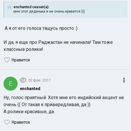
enchanted сказал(а):
мне этот дяденька и не очень нравится )))
А я от его голоса тащусь просто :)
И да, я еще про Раджастан не начинала! Там тоже
классные ролики!
Нравится
14
02 фев. 2017
E
enchanted
Ну, голос приятный. Хотя мне его индийский акцент не
очень (( От такая я привередливая, да ))
А ролики красивые, да.
Нравится