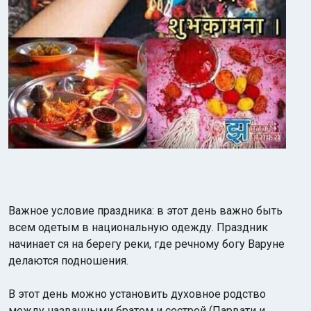
Важное условие праздника: в этот день важно быть
всем одетым в национальную одежду. Праздник
начинает ся на берегу реки, где речному богу Варуне
делаются подношения.
В этот день можно установить духовное родство
между названными братом и сестрой (Парвати и