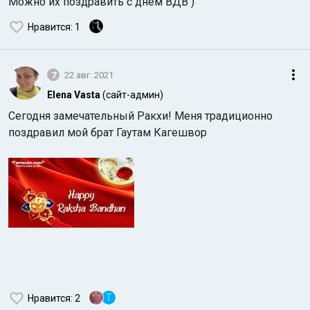
Можно их поздравить с днем ВДВ )
Нравится
: 1
7
22 авг. 2021
Elena Vasta
(сайт-админ)
Сегодня замечательный Ракхи! Меня традиционно
поздравил мой брат Гаутам Кагешвор
T
Нравится
: 2