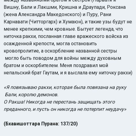
Вишну, Бали и Лакшми, Кришна и Драупади, Роксана
(жена Александра Македонского) и Пуру, Рани
Карнавати (Читторгарх) и Хумаюн), и такие узы будут не
менее крепкими, чем кровные. Бытует легенда, что
ниточка ракхи, посланная главе вражеского войска из
осажденной крепости, могла остановить
кровопролитие, а оскорбление названной сестры
могло быть поводом для войны между духовным
братом и оскорбителем. Меня поздравил мой
непальский брат Гаутам, и я выслала ему ниточку ракхи)
«Я повязываю ракхи, которая была повязана на руку
Бали, королю демонов.
О Ракша! Никогда не перестань защищать этого
преданного, и пусть он никогда не потерпит неудачу»
(Бхавишоттара Пурана: 137/20)