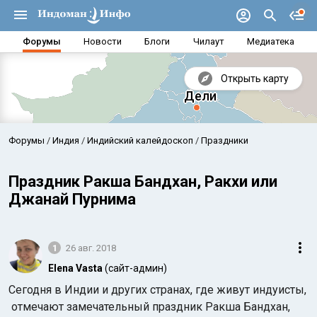
Форумы
Новости
Блоги
Чилаут
Медиатека
Открыть карту
Форумы
Индия
Индийский калейдоскоп
Праздники
Праздник Ракша Бандхан, Ракхи или
Джанай Пурнима
1
26 авг. 2018
Elena Vasta
(сайт-админ)
Сегодня в Индии и других странах, где живут индуисты,
Аравийское море
Бенг
отмечают замечательный праздник Ракша Бандхан,