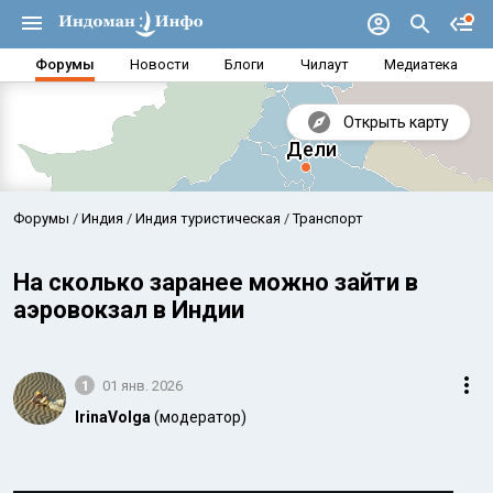
Форумы
Новости
Блоги
Чилаут
Медиатека
Открыть карту
Форумы
Индия
Индия туристическая
Транспорт
На сколько заранее можно зайти в
аэровокзал в Индии
1
01 янв. 2026
IrinaVolga
(модератор)
Аравийское море
Бенг