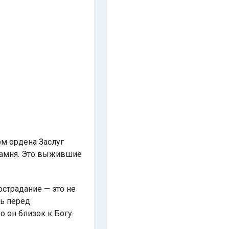
ом ордена Заслуг
 камня. Это выжившие
острадание — это не
ть перед
 он близок к Богу.