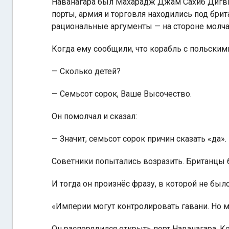
Наванагара был Махарадж Джам Сахиб Дигви
порты, армия и торговля находились под бри
рациональные аргументы — на стороне молча
Когда ему сообщили, что корабль с польскими
— Сколько детей?
— Семьсот сорок, Ваше Высочество.
Он помолчал и сказал:
— Значит, семьсот сорок причин сказать «да».
Советники попытались возразить. Британцы б
И тогда он произнёс фразу, в которой не было
«Империи могут контролировать гавани. Но мо
Он распорядился открыть порт Наванагара. 