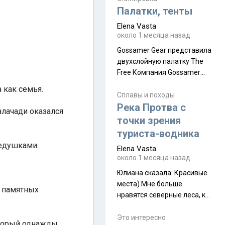
надеюсь увидеть.
Палатки, тенты
Elena Vasta
около 1 месяца назад
Gossamer Gear представила
двухслойную палатку The
Free Компания Gossamer
Gear представила
 как семья.
туристическую палатку The
Сплавы и походы
Free, которая стала первой
Река Протва с
алачади оказался
полностью самонесущей
точки зрения
ультралегкой моделью в
туриста-водника
ассортименте
дедушками.
Elena Vasta
производителя. Новинка
около 1 месяца назад
получила двухслойную
конструкцию с отдельным
Юлиана сказалa: Красивые
внешним тентом и сетчатой
места) Мне больше
а памятных
внутренней палаткой, а ее
нравятся северные леса, как
масса в базовой
в Новгородчине)) Где флора
комплектации составляет
южной тайги
Это интересно
который однажды