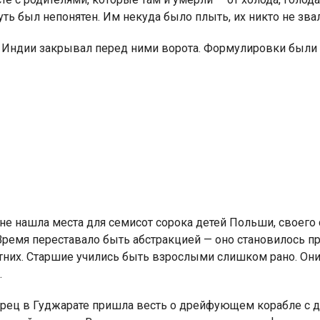
ть был непонятен. Им некуда было плыть, их никто не зва
 Индии закрывал перед ними ворота. Формулировки были 
Индийский океан
не нашла места для семисот сорока детей Польши, своего 
 Время переставало быть абстракцией — оно становилось п
них. Старшие учились быть взрослыми слишком рано. Они
.
орец в Гуджарате пришла весть о дрейфующем корабле с 