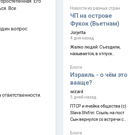
оростепенная. Его
июля. Премьера будет на
ся. Все
Дивали 8 ноября.
Новости из разных стран
ЧП на острове
Фукок (Вьетнам)
один вопрос:
Jorjetta
4 дня назад
Жалко людей. Съездили,
называется, в отпуск...
Блоги
Израиль - о чём это
вааще?
wizard
 ответственности.
5 дней назад
ПТСР и ячейка общества (с)
Slava Shifrin: Ссыль на пост
Сын вернулся со встречи с
армейскими друзьями (год
уже, как демобилизовались,
Блоги