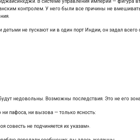
джайсинхджи. В системе управления империи — фигура вт
танским контролем. У него были все причины не вмешивать
ния.
 детьми не пускают ни в один порт Индии, он задал всего 
удут недовольны. Возможны последствия. Это не его зона
 ни пафоса, ни вызова — только ясность:
я совесть не подчиняется их указам».
Кораблю передали сообщение: вы здесь желанны.