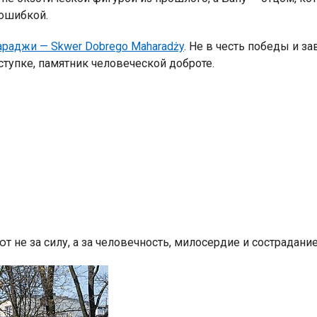
 ошибкой.
раджи — Skwer Dobrego Maharadży
. Не в честь победы и з
оступке, памятник человеческой доброте.
т не за силу, а за человечность, милосердие и сострадани