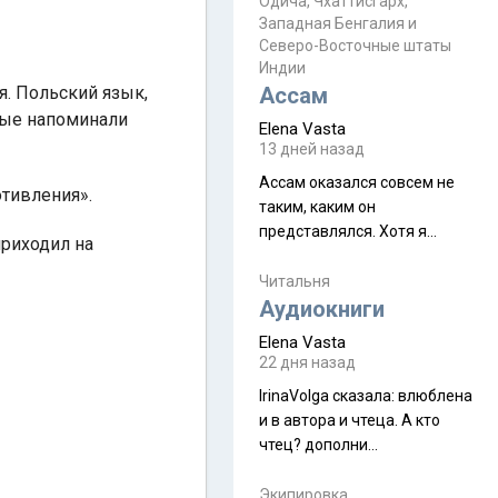
Прочитайте! У моих двух
Одича, Чхаттисгарх,
Пока
Западная Бенгалия и
знакомых вот так увели
Северо-Восточные штаты
аккаунты
Индии
я. Польский язык,
Ассам
рые напоминали
Elena Vasta
13 дней назад
Ассам оказался совсем не
отивления».
таким, каким он
представлялся. Хотя я
приходил на
увидела его буквально
краешек, но все же схватила
Читальня
ауру штата, как-то он меня
Аудиокниги
принял и я его. Пышная
Elena Vasta
природа, мягкие
22 дня назад
доброжелательные люди,
IrinaVolga сказалa: влюблена
такая как бы переходная
и в автора и чтеца. А кто
ступень между привычной
чтец? дополни
нам Индией и остальными
рекомендацию
СВ штатами, которые я тоже
Экипировка