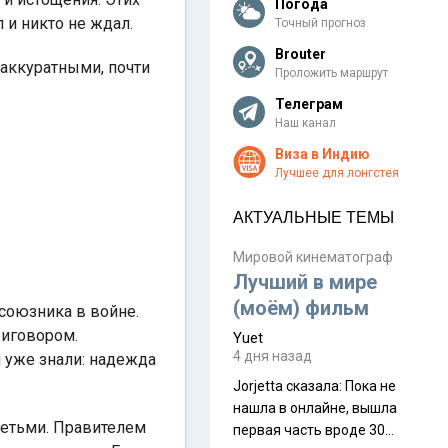
Погода
л и никто не ждал.
Точный прогноз
Brouter
аккуратными, почти
Проложить маршрут
Телеграм
Наш канал
Виза в Индию
Лучшее для лонгстея
АКТУАЛЬНЫЕ ТЕМЫ
Мировой кинематограф
Лучший в мире
(моём) фильм
союзника в войне.
риговором.
Yuet
4 дня назад
 уже знали: надежда
Jorjetta сказалa: Пока не
нашла в онлайне, вышла
детьми. Правителем
первая часть вроде 30