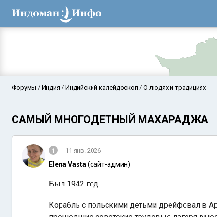
Форумы
Индия
Индийский калейдоскоп
О людях и традициях
САМЫЙ МНОГОДЕТНЫЙ МАХАРАДЖА
1
11 янв. 2026
Elena Vasta
(сайт-админ)
Был 1942 год.
Аравийское мор
Корабль с польскими детьми дрейфовал в Ар
прошедшие советские трудовые лагеря вместе