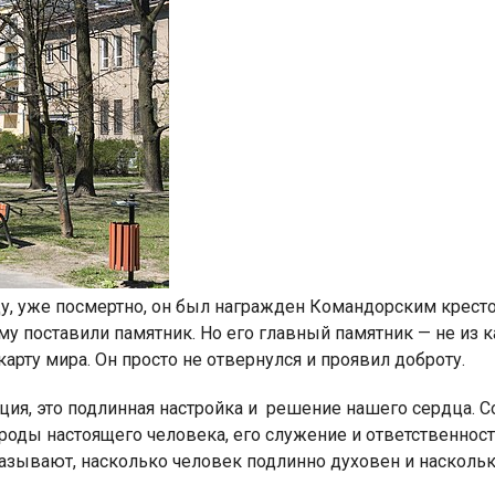
ду, уже посмертно, он был награжден Командорским крест
му поставили памятник. Но его главный памятник — не из
карту мира. Он просто не отвернулся и проявил доброту.
ия, это подлинная настройка и решение нашего сердца. С
роды настоящего человека, его служение и ответственнос
казывают, насколько человек подлинно духовен и насколько