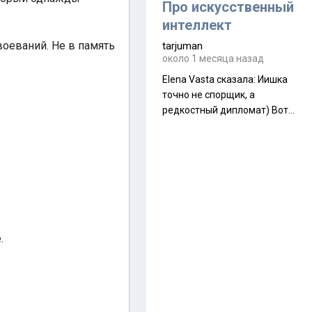
около 845 г. Палатка весит
Про искусственный
менее
интеллект
авоеваний. Не в память
tarjuman
около 1 месяца назад
Elena Vasta сказалa: Иишка
точно не спорщик, а
редкостный дипломат) Вот,
точно, надо его в МИДы на
помощь в переговорах
слать))
е.