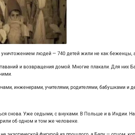
 уничтожением людей — 740 детей жили не как беженцы, а
таваний и возвращения домой. Многие плакали. Для них Б
ними.
ачами, инженерами, учителями, родителями, бабушками и 
ься снова. Уже седыми, с внуками. В Польше и в Индии. Н
рили об одном и том же человеке.
и не экзотической фигурой из прошлого, а Бапу — отцом, 