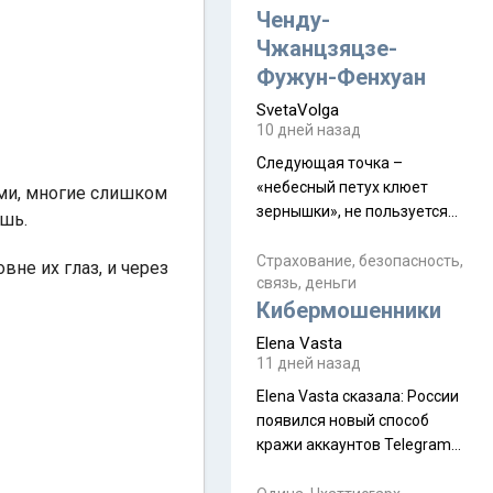
а продолжают встречаться
Ченду-
почти каждую неделю) и с
Чжанцзяцзе-
порога сообщил: "Эйтан
Фужун-Фенхуан
разводится!" Эйтан -
SvetaVolga
мальчик из религиозной
10 дней назад
семьи, из тех, кого называют
"вязаные кипы". С 2022-го
Следующая точка –
«небесный петух клюет
ами, многие слишком
зернышки», не пользуется
ошь.
спросом и вполне
заслужено, и чтобы попасть
Страхование, безопасность,
вне их глаз, и через
связь, деньги
на начало тропы показали
Кибермошенники
водителю карту, иначе
автобус не остановится.
Elena Vasta
Пошли туда, потому что я
11 дней назад
начиталась восторженных
Elena Vasta сказалa: России
отзывов. По мне – сплошная
появился новый способ
физуха, долгий спуск, потом
кражи аккаунтов Telegram
подъем по этому же пути.
без пароля и SMS
Вполне можно пропустить.