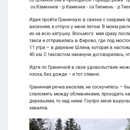
оз.Каменное - р.Каменка - оз.Тихмень - р.Тих
Идея пройти Граничную в связке с озерами п
весенняя, а отпуск у меня летом. В моем ра
их на всю катушку. Восьмого мая сразу посл
такси и отправилась в Фирово, где под мосто
11 утра — в деревне Шлина, которая в насто
40 км. С таксистом накануне договорилась, чт
Идти по Граничной в свое удовольствие можно
плоха, без дождя – и тот славно.
Граничная речка веселая, не соскучитесь — б
слаломить между обливняками, проходить ка
деревьями, то над ними. Гоупро меня выручал
завалов.