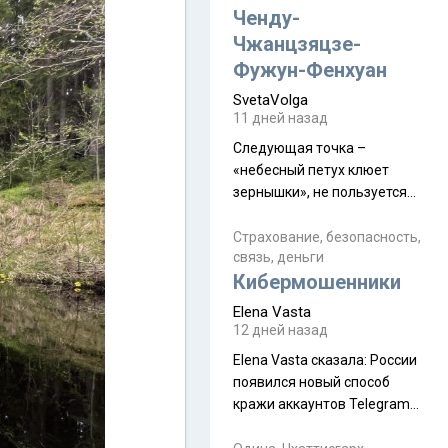
а продолжают встречаться
Ченду-
почти каждую неделю) и с
Чжанцзяцзе-
порога сообщил: "Эйтан
Фужун-Фенхуан
разводится!" Эйтан -
SvetaVolga
мальчик из религиозной
11 дней назад
семьи, из тех, кого называют
"вязаные кипы". С 2022-го
Следующая точка –
«небесный петух клюет
зернышки», не пользуется
спросом и вполне
заслужено, и чтобы попасть
Страхование, безопасность,
связь, деньги
на начало тропы показали
Кибермошенники
водителю карту, иначе
автобус не остановится.
Elena Vasta
Пошли туда, потому что я
12 дней назад
начиталась восторженных
Elena Vasta сказалa: России
отзывов. По мне – сплошная
появился новый способ
физуха, долгий спуск, потом
кражи аккаунтов Telegram
подъем по этому же пути.
без пароля и SMS
Вполне можно пропустить.