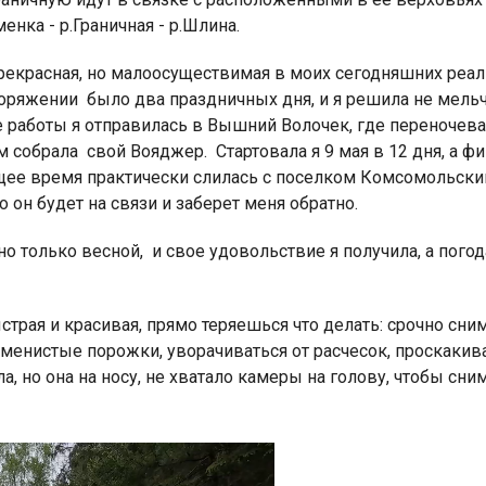
менка - р.Граничная - р.Шлина.
рекрасная, но малоосуществимая в моих сегодняшних реали
споряжении было два праздничных дня, и я решила не мель
е работы я отправилась в Вышний Волочек, где переночева
м собрала свой Вояджер. Стартовала я 9 мая в 12 дня, а 
Индийский океан
ящее время практически слилась с поселком Комсомольский
о он будет на связи и заберет меня обратно.
 только весной, и свое удовольствие я получила, а погод
ыстрая и красивая, прямо теряешься что делать: срочно сни
менистые порожки, уворачиваться от расчесок, проскакив
а, но она на носу, не хватало камеры на голову, чтобы сн