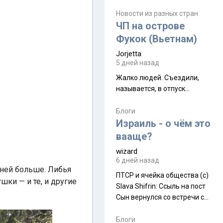
июля. Премьера будет на
Дивали 8 ноября.
Новости из разных стран
ЧП на острове
Фукок (Вьетнам)
Jorjetta
5 дней назад
Жалко людей. Съездили,
называется, в отпуск...
Блоги
Израиль - о чём это
вааще?
wizard
6 дней назад
 ней больше. Либья
ПТСР и ячейка общества (с)
ки — и те, и другие
Slava Shifrin: Ссыль на пост
Сын вернулся со встречи с
армейскими друзьями (год
уже, как демобилизовались,
Блоги