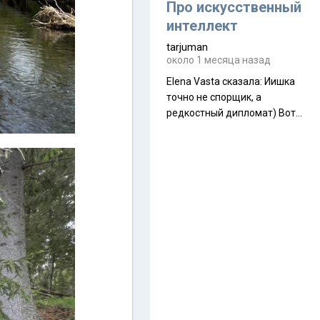
около 845 г. Палатка весит
Про искусственный
менее
интеллект
tarjuman
около 1 месяца назад
Elena Vasta сказалa: Иишка
точно не спорщик, а
редкостный дипломат) Вот,
точно, надо его в МИДы на
помощь в переговорах
слать))