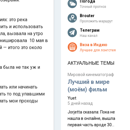
Погода
Точный прогноз
Brouter
ях: это река
Проложить маршрут
чить и использовать
Телеграм
ла, вызвала на утро
Наш канал
финишировала 10 мая в
Виза в Индию
 — итого это около
Лучшее для лонгстея
АКТУАЛЬНЫЕ ТЕМЫ
а была не так уж и
Мировой кинематограф
Лучший в мире
мать или начинать
(моём) фильм
ать то под упавшими
Yuet
имать мои проходы
5 дней назад
Jorjetta сказалa: Пока не
нашла в онлайне, вышла
первая часть вроде 30