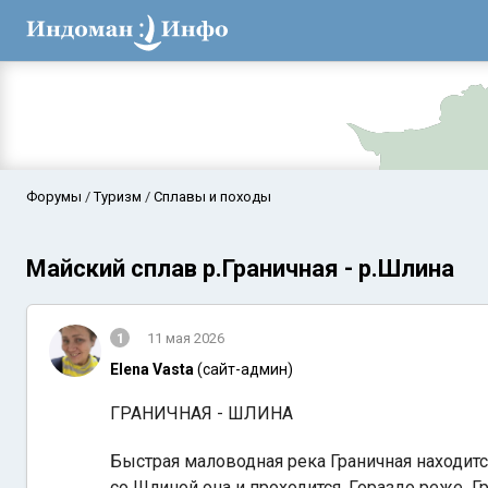
Форумы
Туризм
Сплавы и походы
Майский сплав р.Граничная - р.Шлина
1
11 мая 2026
Elena Vasta
(сайт-админ)
ГРАНИЧНАЯ - ШЛИНА
Аравийское мор
Быстрая маловодная река Граничная находитс
со Шлиной она и проходится. Гораздо реже Г