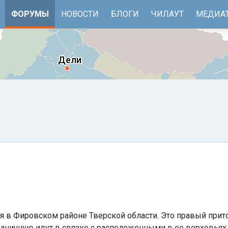
ФОРУМЫ
НОВОСТИ
БЛОГИ
ЧИЛАУТ
МЕДИА
е
Бенгальский залив
я в Фировском районе Тверской области. Это правый прит
раничную идут в связке с расположенными в ее верховьях