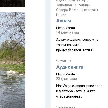
Прочитайте! У моих двух
Одича, Чхаттисгарх,
Пока
Западная Бенгалия и
знакомых вот так увели
Северо-Восточные штаты
аккаунты
Индии
Ассам
Elena Vasta
14 дней назад
Ассам оказался совсем не
таким, каким он
представлялся. Хотя я
увидела его буквально
краешек, но все же схватила
Читальня
ауру штата, как-то он меня
Аудиокниги
принял и я его. Пышная
Elena Vasta
природа, мягкие
23 дня назад
доброжелательные люди,
IrinaVolga сказалa: влюблена
такая как бы переходная
и в автора и чтеца. А кто
ступень между привычной
чтец? дополни
нам Индией и остальными
рекомендацию
СВ штатами, которые я тоже
Экипировка