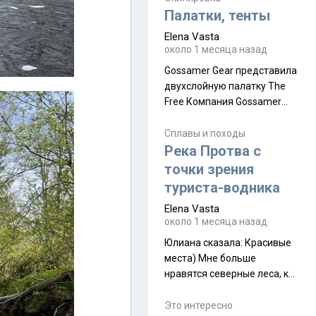
надеюсь увидеть.
Палатки, тенты
Elena Vasta
около 1 месяца назад
Gossamer Gear представила
двухслойную палатку The
Free Компания Gossamer
Gear представила
туристическую палатку The
Сплавы и походы
Free, которая стала первой
Река Протва с
полностью самонесущей
точки зрения
ультралегкой моделью в
туриста-водника
ассортименте
Elena Vasta
производителя. Новинка
около 1 месяца назад
получила двухслойную
конструкцию с отдельным
Юлиана сказалa: Красивые
внешним тентом и сетчатой
места) Мне больше
внутренней палаткой, а ее
нравятся северные леса, как
масса в базовой
в Новгородчине)) Где флора
комплектации составляет
южной тайги
Это интересно