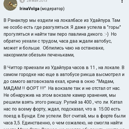
4
28 мая 2013
IrinaVolga
(модератор)
В Ранакпур мы ездили на локалбасе из Удайпура. Там
не особо есть где разгуляться. Я даже успела в "горы"
прогуляться и найти там перо павлина дикого. :-) Но
обратно уехали с трудом, часа два ждали автобус,
может и больше. Обпились чаю на остановке,
накормили обезьян печеньками,
В Читтор приехали из Удайпура часов в 11 , на локале. В
самом городке нас еще в автобусе рикша высмотрел и
до самого автовокзала ехал, крича в окно :"Мадам,
МАДАМ !! ФОРТ !!!" На вокзале так и не отстал от нас.
Не обнаружив на этом вокзале камер хранения, мы
решили взять этого рикшу. Рупий за 400 , что ли. Катал
нас по всему форту, ждал, подсказал, что в 15.00 есть
поезд в Бунди. Еле успели. Вот считай, мы в форте были
часа 3,5. Единственно, о чем сожалею, не смогла найти