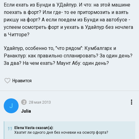
Если ехать из Бунди в УДайпур. И что: на этой машине
поехать в форт? Или где- то ее притормозить и взять
рикшу на форт? А если поедем из Бунди на автобусе -
успеем осмотреть форт и уехать в Удайпур без ночлега
в Читторе?
Удайпур, особенно то, "что рядом": Кумбалгарх и
Индийский океан
Ранакпур: как правильно спланировать? За один день?
За два? На чем ехать? Маунт Абу: один день?
Нравится
2
28 мая 2013
J
Julia
Elena Vasta сказал(а):
Хватит ли одного дня без ночевки на осмотр форта?