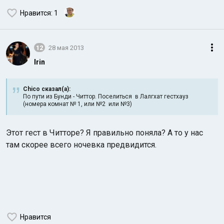
Нравится
: 1
12
28 мая 2013
Irin
Chico сказал(а):
По пути из Бунди - Читтор. Поселиться в Лалгхат гестхауз
(номера комнат № 1, или №2 или №3)
Этот гест в Читторе? Я правильно поняла? А то у нас
там скорее всего ночевка предвидится.
Нравится