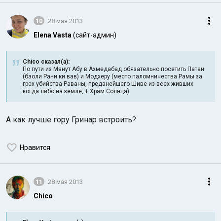
10
28 мая 2013
Elena Vasta
(сайт-админ)
Chico сказал(а):
По пути из Манут Абу в Ахмедабад обязательно посетить Патан
(баоли Рани ки вав) и Модхеру (место паломничества Рамы за
грех убийства Раваны, преданейшего Шиве из всех живших
когда либо на земле, + Храм Солнца)
А как лучше гору Гринар встроить?
Нравится
11
28 мая 2013
Chico