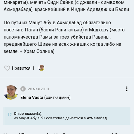
минареты), мечеть Сиди Сайид (с джаали - символом
Ахмедабада), красивейший в Индии Аделадж ки Баоли.
По пути из Манут Абу в Ахмедабад обязательно
посетить Патан (баоли Рани ки вав) и Модхеру (место
паломничества Рамы за грех убийства Раваны,
преданейшего Шиве из всех живших когда либо на
земле, + Храм Солнца)
Нравится
: 1
8
28 мая 2013
Elena Vasta
(сайт-админ)
Chico сказал(а):
Из Маунт Абу я бы советовал двигаться в Ахмедабад