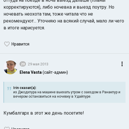
оттуда на поезде в ночь выезд дальше (планы
корректируются), либо ночевка и выезд поутру. Но
ночевать неохота там, тоже читала что не
рекомендуют... Уточняю на всякий случай, мало ли чего
в итоге нарисуется.
Нравится
20
29 мая 2013
Elena Vasta
(сайт-админ)
Irin сказал(а):
из Джодхпура на машине выехать утром с заездом в Ранакпур и
вечером остановиться на ночевку в Удайпуре.
Кумбалгарх в этот же день посетите!