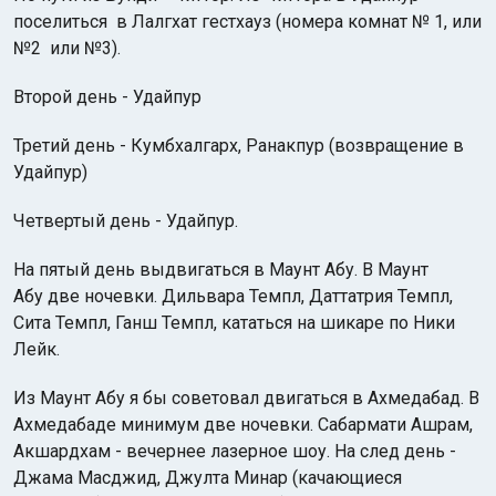
поселиться в Лалгхат гестхауз (номера комнат № 1, или
№2 или №3).
Второй день - Удайпур
Третий день - Кумбхалгарх, Ранакпур (возвращение в
Удайпур)
Четвертый день - Удайпур.
На пятый день выдвигаться в Маунт Абу. В Маунт
Абу две ночевки. Дильвара Темпл, Даттатрия Темпл,
Сита Темпл, Ганш Темпл, кататься на шикаре по Ники
Лейк.
Из Маунт Абу я бы советовал двигаться в Ахмедабад. В
Ахмедабаде минимум две ночевки. Сабармати Ашрам,
Акшардхам - вечернее лазерное шоу. На след день -
Джама Масджид, Джулта Минар (качающиеся