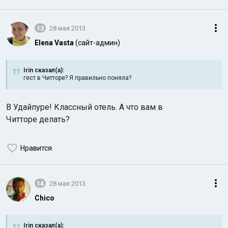
13
28 мая 2013
Elena Vasta
(сайт-админ)
Irin сказал(а):
гест в Читторе? Я правильно поняла?
В Удайпуре! Классный отель. А что вам в
Читторе делать?
Нравится
14
28 мая 2013
Chico
Irin сказал(а):