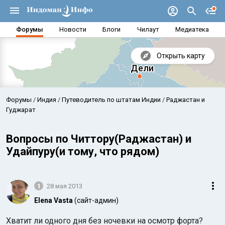
Форумы
Новости
Блоги
Чилаут
Медиатека
Открыть карту
Форумы
Индия
Путеводитель по штатам Индии
Раджастан и
Гуджарат
Вопросы по Читтору(Раджастан) и
Удайпуру(и тому, что рядом)
1
28 мая 2013
Elena Vasta
(сайт-админ)
Аравийское море
Бенг
Хватит ли одного дня без ночевки на осмотр форта?