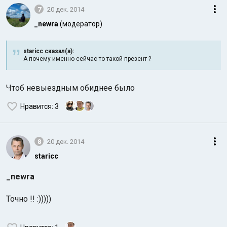
7
20 дек. 2014
_newra
(модератор)
staricc сказал(а):
А почему именно сейчас то такой презент ?
Чтоб невыездным обиднее было
Нравится
: 3
8
20 дек. 2014
staricc
_newra
Точно !! :)))))