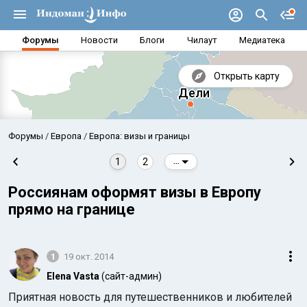
Форумы
Новости
Блоги
Чилаут
Медиатека
Открыть карту
Форумы
Европа
Европа: визы и границы
1
2
...
Россиянам оформят визы в Европу
прямо на границе
1
19 окт. 2014
Elena Vasta
(сайт-админ)
Аравийское море
Бенг
Приятная новость для путешественников и любителей