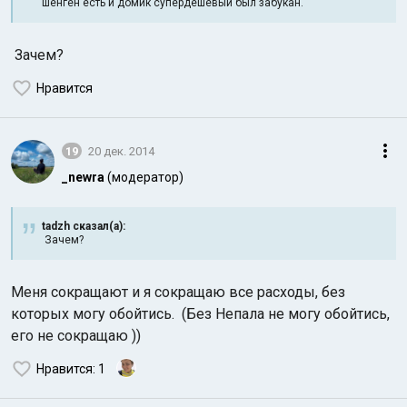
шенген есть и домик супердешевый был забукан.
Зачем?
Нравится
19
20 дек. 2014
_newra
(модератор)
tadzh сказал(а):
Зачем?
Меня сокращают и я сокращаю все расходы, без
которых могу обойтись. (Без Непала не могу обойтись,
его не сокращаю ))
Нравится
: 1