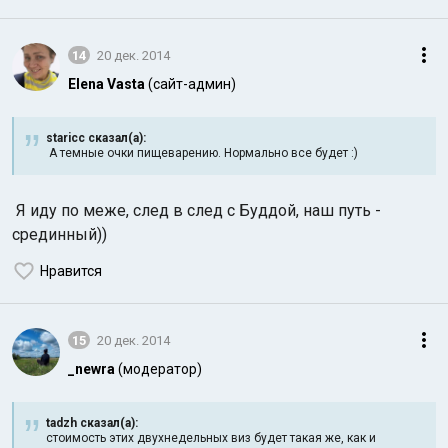
14
20 дек. 2014
Elena Vasta
(сайт-админ)
staricc сказал(а):
А темные очки пищеварению. Нормально все будет :)
Я иду по меже, след в след с Буддой, наш путь -
срединный))
Нравится
15
20 дек. 2014
_newra
(модератор)
tadzh сказал(а):
стоимость этих двухнедельных виз будет такая же, как и