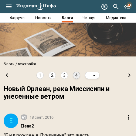
Форумы
Новости
Блоги
Чилаут
Медиатека
Блоги
raveronika
1
2
3
4
...
Новый Орлеан, река Миссисипи и
унесенные ветром
61
18 сент. 2016
E
Elena2
"Был рожден в Луизианне" это жесть...