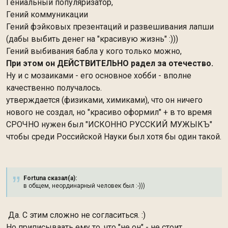
Гениальный популяризатор,
Гений коммуникации
Гений фэйковых презентаций и развешивания лапши
(дабы выбить денег на "красивую жизнь" :)))
Гений выбивания бабла у кого только можно,
При этом он ДЕЙСТВИТЕЛЬНО радел за отечество.
Ну и с мозаиками - его основное хобби - вполне
качественно получалось.
утверждается (физиками, химиками), что он ничего
нового не со
здал, но "красиво оформил" + в то время
СРОЧНО нужен был "ИСКОННО РУССКИЙ МУЖЫКЪ"
чтобы среди Российской Науки был хотя бы один такой.
Fortuna сказал(а):
в общем, неординарный человек был :-)))
Да. С этим сложно не согласиться. :)
Но приписываать ему то, что "не он" - не стоит.