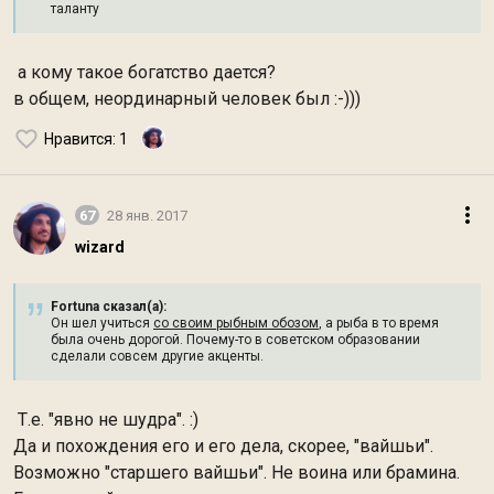
таланту
а кому такое богатство дается?
в общем, неординарный человек был :-)))
Нравится
: 1
67
28 янв. 2017
wizard
Fortuna сказал(а):
Он шел учиться
со своим рыбным обозом
, а рыба в то время
была очень дорогой. Почему-то в советском образовании
сделали совсем другие акценты.
Т.е. "явно не шудра". :)
Да и похождения его и его дела, скорее, "вайшьи".
Возможно "старшего вайшьи". Не воина или брамина.