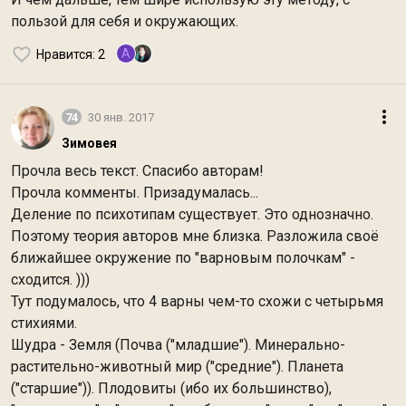
пользой для себя и окружающих.
A
Нравится
: 2
74
30 янв. 2017
Зимовея
Прочла весь текст. Спасибо авторам!
Прочла комменты. Призадумалась...
Деление по психотипам существует. Это однозначно.
Поэтому теория авторов мне близка. Разложила своё
ближайшее окружение по "варновым полочкам" -
сходится. )))
Тут подумалось, что 4 варны чем-то схожи с четырьмя
стихиями.
Шудра - Земля (Почва ("младшие"). Минерально-
растительно-животный мир ("средние"). Планета
("старшие")). Плодовиты (ибо их большинство),