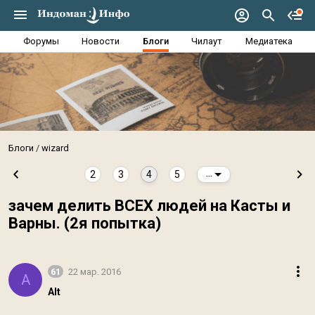
Форумы
Новости
Блоги
Чилаут
Медиатека
Блоги
wizard
2
3
4
5
...
зачем делить ВСЕХ людей на Касты и
Варны. (2я попытка)
61
22 мар. 2016
A
Alt