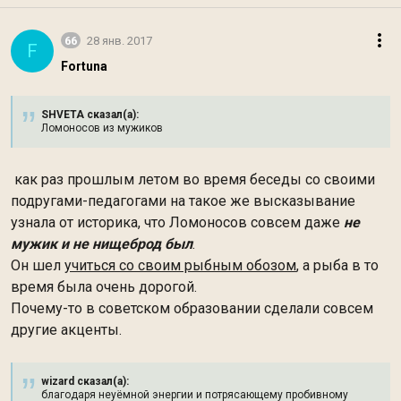
66
28 янв. 2017
F
Fortuna
SHVETA сказал(а):
Ломоносов из мужиков
как раз прошлым летом во время беседы со своими
подругами-педагогами на такое же высказывание
узнала от историка, что Ломоносов совсем даже
не
мужик и не нищеброд был
.
Он шел
учиться со своим рыбным обозом
, а рыба в то
время была очень дорогой.
Почему-то в советском образовании сделали совсем
другие акценты.
wizard сказал(а):
благодаря неуёмной энергии и потрясающему пробивному