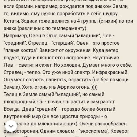
если брамин, например, рождается под знаком Земли,
то, видимо, ему нужно проработать в себе шудру...
Кстати, Зодиак тоже делится на 4 группы (стихии) по три
знака (различных по темпераменту).
Например, Овен в Огне самый "младший", Лев -
"средний", Стрелец - "старший". Овен - это простое
"пламя костра". Зависит от окружения. Куда ветер
подует, туда и пляшет его настроение. Неустойчив.
Лев - светит и сияет. Но холоден. Думает много о себе.
Стрелец - тепло. Это уже иной спектр. Инфракрасный.
Он умеет согреть, напитать, взрастить (не без помощи
Земли). Хотя, огонь и в Африке огонь. ))))
Телец в Земле самый "младший", но самый
плодородный. Он - почва. Он растит и сам растёт.
Всегда. Дева "средний" - гораздо более богатый
внутренний мир (он все царства природы - о
минералов до млекопитающих). Очень разнообразен,
разносторонен. Одним словом - "экосистема". Козерог