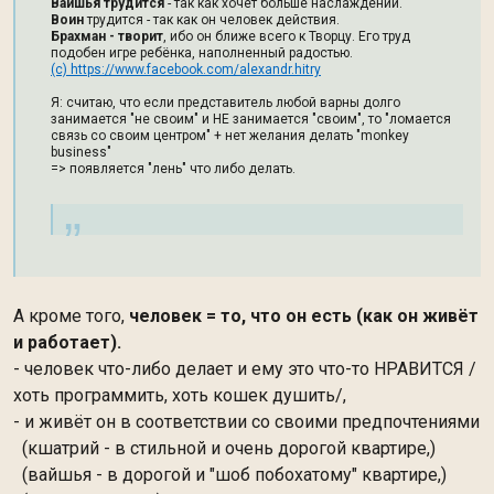
Вайшья трудится
- так как хочет больше наслаждений.
Воин
трудится - так как он человек действия.
Брахман - творит
, ибо он ближе всего к Творцу. Его труд
подобен игре ребёнка, наполненный радостью.
(c) https://www.facebook.com/alexandr.hitry
Я: считаю, что если представитель любой варны долго
занимается "не своим" и НЕ занимается "своим", то "ломается
связь со своим центром" + нет желания делать "monkey
business"
=> появляется "лень" что либо делать.
А кроме того,
человек = то, что он есть (как он живёт
и работает).
- человек что-либо делает и ему это что-то НРАВИТСЯ /
хоть программить, хоть кошек душить/,
- и живёт он в соответствии со своими предпочтениями
(кшатрий - в стильной и очень дорогой квартире,)
(вайшья - в дорогой и "шоб побохатому" квартире,)