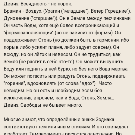
Девиз: Всеядность - не порок.
Брамин - Воздух. (Ураган ("младшие"), Ветер ("средние"),
Дуновение ("старшие")). Он в Земле между песчинками.
Он часть Воды, хотя ещё более всепроникающий и
"формозаполняющий" (но не зависит от формы). Он
поддерживает Огонь (но должен быть в гармонии, ибо
порыв либо усилит пламя, либо задует совсем). Он
всюду, но он лёгок и невесом. Он не трудиться, как
Земля (не растит в себе что-то). Он может высушить
Воду или поднять в ней бурю, но без него Вода мертва.
Он может погасить или раздуть Огонь, поддерживать
"горение", вдохновлять (от слова "вдох"). Часто
невидим. Но он есть и необходим всем без
исключения, впрочем, как и Вода, Огонь, Земля...
Девиз: Свободы не бывает много.
Многие знают, что определённые знаки Зодиака
соответствуют тем или иным стихиям. И это совпадает
и работает. Темпераменты рисуются однозначно. Но