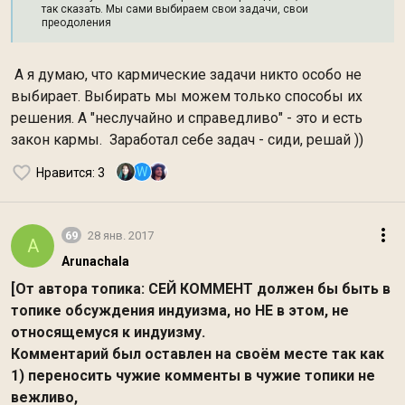
так сказать. Мы сами выбираем свои задачи, свои
преодоления
А я думаю, что кармические задачи никто особо не
выбирает. Выбирать мы можем только способы их
решения. А "неслучайно и справедливо" - это и есть
закон кармы. Заработал себе задач - сиди, решай ))
W
Нравится
: 3
69
28 янв. 2017
A
Arunachala
[От автора топика: СЕЙ КОММЕНТ должен бы быть в
топике обсуждения индуизма, но НЕ в этом, не
относящемуся к индуизму.
Комментарий был оставлен на своём месте так как
1) переносить чужие комменты в чужие топики не
вежливо,