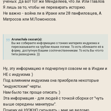
учёных. Да вот тот же Менделеев, что ли. Или Павлов
Я лишь за то, чтобы не перевирать историю.
Не важно - война ли в Ираке или 28 панфиловцев, А.
Матросов или М.Ломоносов.
Arunachala сказал(а):
Вы же собираете информацию о тонких материях индуизма и
пересказываете на грубом языке логики. То есть облекаете её в
форму, доступную Вашим соотечественникам. То есть Вы что-то
типа разведчика. )))
Ну, эту информацию я подчерпнул совсем не в Индии и
НЕ с индуизма :)
Под влиянием индуизма она приобрела некоторые
"индуистские" черты.
Нам было так проще описать :)
Эта информация - для людей с точкой сборки от "чуть
выше середины манипуры".
Почему её НУЖНО скрывать - мне не ведомо.