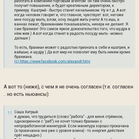
работать в компанию торговым агентом: он там очень быстро
получит повышение, и будет креативным директором, к
примеру. Кшатрий - быстро станет начальником. Ну и т.д. А вот
когда человек говорит и, что главное, чувствует: вот, негоже
мне посуду мыть, влом, хочу людей жить учить! А то ишь, в
ваннах лежат, брахманами поназывались, нихера не делают. Я
сам брахман! Это самое яркое доказательство того, что шудра в
нём жив ) А вот когда станет в радость посуду мыть - можно
дальше )
То есть, брахман может с радостью признать в себе и кшатрия, и
вайшью, и шудру ) Да вот мир не позволит ему быть никем кроме
брахмана.
(c) https://www.facebook.com/alexandr.hitry
А вот то (ниже), с чем я не очень согласен (т.е. согласен
.. но есть ньюансы):
Саша Хитрый:
я думаю, что трудиться (слово "работа" - для меня стрёмное,
однокоренное с "раб") не хочет только брахман с
непроработанной манипурой. Если манипура хорошо прокачана
(а прокачанна она уже с уровня воина) - то энергия действия
прёт нещадно )