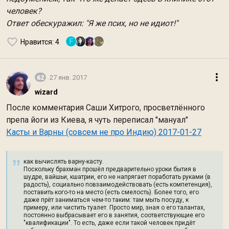
человек?
Ответ обескуражил: "Я же псих, но не идиот!"
F
Нравится
: 4
62
27 янв. 2017
wizard
После комментария Саши Хитрого, просветлённого
препа йоги из Киева, я чуть переписал "мануал"
Касты и Варны (совсем не про Индию) 2017-01-27
как вычислять варну-касту.
Поскольку брахман прошёл предварительно уроки бытия в
шудре, вайшьи, кшатрии, его не напрягает поработать руками (в
радость), социально повзаимодействовать (есть компетенция),
поставить кого-то на место (есть смелость). Более того, его
даже прёт заниматься чем-то таким: там мыть посуду, к
примеру, или чистить туалет. Просто мир, зная о его талантах,
постоянно выбрасывает его в занятия, соответствующие его
"квалификации". То есть, даже если такой человек придёт