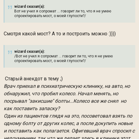
wizard сказал(а):
Вот не учил я сопромат ... говорит ли то, что я не умею
спроектировать мост, о моей глупости?/
Смотря какой мост? А то и построить можно :))))
wizard сказал(а):
/Вот не учил я сопромат ... говорит ли то, что я не умею
спроектировать мост, о моей глупости?/
Старый анекдот в тему ;)
Врач приехал в психиатрическую клинику, на авто, но
обнаружил, что пробил колесо. Начал менять, но
посрывал "закисшие" болты...Колесо все же снял но
как поставить запаску?
Один из пациентов глядя на это, посоветовал взять по
одному болту от других колес, а после докупить новые
и поставить как полагается. Офигевший врач спросил с
недоумением, так что же делает здесь в клинике этот