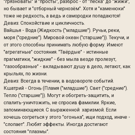
"грязноваты" и "просты", разброс - от "песка" до "жижи",
но бывает и "отборный чернозём". Хотя и "каменюки"
тоже не редкость, а ведь и самородки попадаются!
Девиз: Спокойствие и цикличность.
Вайшья - Вода (Жидкость ("младшие"). Ручьи, реки,
моря ("средние"). Мировой океан ("старшие")). Текучи, и
от этого способны принимать любую форму. Имеют
"агрегатные" состояния. "Твёрдые" - истинные
прагматики, "жидкие" - без мыла везде пролезут,
"газообразные" - вкладывают душу в дело, летают, как
крыльях, по жизни.
Девиз: Всегда в течении, в водовороте событий.
Кшатрий - Огонь (Пламя ("младшие"). Свет ("средние").
Тепло ("старшие")). Могут и обогреть-защитить, и
спалить-уничтожить, не спросив фамилии. Яркие,
запоминающиеся. С выраженной харизмой. Если
хочешь согреться у этого "огонька", ищи подход, иначе -
"слопает". Любят эффекты. Иногда достигают
состояния "плазмы".