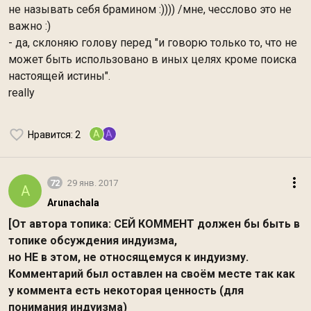
не называть себя брамином :)))) /мне, чесслово это не
важно :)
- да, склоняю голову перед "и говорю только то, что не
может быть использовано в иных целях кроме поиска
настоящей истины".
really
A
A
Нравится
: 2
72
29 янв. 2017
A
Arunachala
[От автора топика: СЕЙ КОММЕНТ должен бы быть в
топике обсуждения индуизма,
но НЕ в этом, не относящемуся к индуизму.
Комментарий был оставлен на своём месте так как
у коммента есть некоторая ценность (для
понимания индуизма)