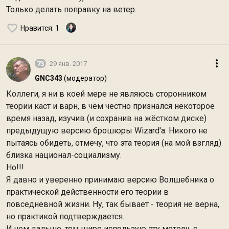
Только делать поправку на ветер.
Нравится
: 1
73
29 янв. 2017
GNC343
(модератор)
Коллеги, я ни в коей мере не являюсь сторонником
теории каст и варн, в чём честно признался некоторое
время назад, изучив (и сохранив на жёстком диске)
предыдущую версию брошюры Wizard'a. Никого не
пытаясь обидеть, отмечу, что эта теория (на мой взгляд)
близка национал-социализму.
Но!!!
Я давно и уверенно принимаю версию Волшебника о
практической действенности его теории в
повседневной жизни. Ну, так бывает - теория не верна,
но практикой подтверждается.
И чем дальше, тем шире использую эту методу, с